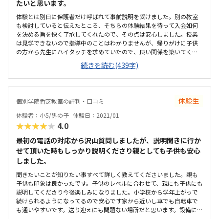
たいと思います。
体験とは別日に保護者だけ呼ばれて事前説明を受けました。別の教室
も検討していると伝えたところ、そちらの体験結果を待って入会如何
を決める旨を快く了承してくれたので、その点は安心しました。授業
は見学できないので指導中のことはわかりませんが、帰りがけに子供
の方から先生にハイタッチを求めていたので、良い関係を築いてくれ
たのだと思います。ゲーム感覚で進めるプログラミングだけでなく、
続きを読む(439字)
パソコンの使い方も教えてくれるので良いと思います。親が待機した
り見学したりできないのが残念。低学年のうちは心配があるので。自
転車置き場がないのが不便。個別指導の学習塾の中の一部のスペース
を区切って教室にしてあり少し狭い。今は人との距離感が気になって
体験生
個別学院香芝教室の評判・口コミ
しまう。プログラミング教室は高額の所が多いので他に比べれば少し
安いかなと思います。ロボット組立てなどの教材購入が無いからか
体験者：小5/男の子
体験日：2021/01
な。はじめての体験でも褒めながら楽しめるよう教えてくれたので良
★★★★★
4.0
かったです。また、1ヶ月分、計4回体験無料はじっくり検討できるの
で嬉しい。
最初の電話の対応から沢山質問しましたが、説明聞きに行か
せて頂いた時もしっかり説明くださり親としても子供も安心
しました。
聞きたいことが知りたい事すべて詳しく教えてくださいました。親も
子供も印象は良かったです。子供のレベルに合わせて、親にも子供にも
説明してくださり今後楽しみになりました。小学校から学年上がっで
続けられるようになってるので安心です家から近いし車でも自転車で
も通いやすいです。送り迎えにも問題ない場所だと思います。設備には
特にコメントはないですが問題ないです。個別にくぎられており、集