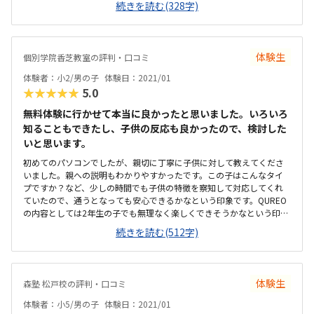
続きを読む(328字)
中しやすい環境だと思います。ずっと通わせやすい料金体制だと思い
ます。他の塾も体験考えました、行かずすぐこちらで決めました。子
供はずっとやりたいと言っていた事で体験してより早く行きたいと思
ったようです。今までに見た事ないくらいの真剣な顔で取り組んでい
体験生
個別学院香芝教室の評判・口コミ
るところを見れたので良かったです
体験者：小2/男の子
体験日：2021/01
★★★★★
5.0
無料体験に行かせて本当に良かったと思いました。いろいろ
知ることもできたし、子供の反応も良かったので、検討した
いと思います。
初めてのパソコンでしたが、親切に丁寧に子供に対して教えてくださ
いました。親への説明もわかりやすかったです。この子はこんなタイ
プですか？など、少しの時間でも子供の特徴を察知して対応してくれ
ていたので、通うとなっても安心できるかなという印象です。QUREO
の内容としては2年生の子でも無理なく楽しくできそうかなという印象
でした。読解力、理解力、集中力も必要だし、パソコンの操作方法の
続きを読む(512字)
習得にもなるので、親としてはやらせてみたいと思う内容でした。二
上駅前で、駐車場もありました。ロータリーも広いので、送り迎えの
時に、乗り降りさせやすいのは助かると思います。少し狭いかな？と
は感じましたが、個別の席になっているし、静かなので、集中して取
体験生
森塾 松戸校の評判・口コミ
組める環境でした。予算内でおさまりそうですし、安くもないです
が、高くもなく、このくらいはかかるかなと思います。子供がロボッ
体験者：小5/男の子
体験日：2021/01
トに興味がある話をしたら、提案もしてくれて、QUREO以外でもこん