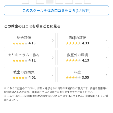
の
の
ペ
ペ
このスクール全体の口コミを見る(1,497件)
ー
ー
ジ
ジ
へ
へ
この教室の口コミを項目ごとに見る
総合評価
講師の評価
4.15
4.33
★★★★★
★★★★★
カリキュラム・教材
教室外の環境
4.12
4.13
★★★★★
★★★★★
教室の雰囲気
料金
4.02
3.55
★★★★★
★★★★★
※ これらの教室の口コミは、体験・通学された当時の主観的なご意見です。内容や費用等は
投稿時点のものとなり、変更されている可能性がありますのでご注意ください。
※ コエテコの口コミは教室の絶対的評価を決めるものではありません。参考情報としてご活
用ください。