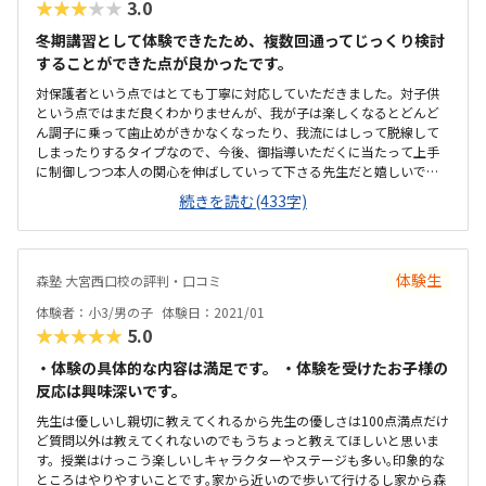
★★★★★
3.0
なカリキュラムがあるなど、説明してくれました。今後の参考になり
助かりました。子供もはじめてのプログラミング、すごいたのしかっ
冬期講習として体験できたため、複数回通ってじっくり検討
たようですが、ずっとパソコンは疲れたようなので、今はまだ60分が
することができた点が良かったです。
限界かなと思いました。
対保護者という点ではとても丁寧に対応していただきました。対子供
という点ではまだ良くわかりませんが、我が子は楽しくなるとどんど
ん調子に乗って歯止めがきかなくなったり、我流にはしって脱線して
しまったりするタイプなので、今後、御指導いただくに当たって上手
に制御しつつ本人の関心を伸ばしていって下さる先生だと嬉しいで
す。小学生の子供の興味をひくよう上手く作ってある教材で、自宅で
続きを読む(433字)
も遊び感覚で楽しそうに取り組んでいます。授業は個々人のペースで
進めさせて貰えるので、飽きてしまったり退屈してしまったりするこ
とのない点が有難いです。生活圏内にあって通いやすいです。駅にも近
いので徒歩・電車で通う場合は良いですが、車で通う場合には教室周
体験生
森塾 大宮西口校の評判・口コミ
辺では駐停車ができません。靴を脱いで上がるフロアで、待合にはち
ょっとしたソファもあり、子供がリラックスして過ごせる場所だと思
体験者：小3/男の子
体験日：2021/01
います。妥当な金額だと思います。教室に通うのは週１回ですが、自宅
★★★★★
5.0
でも自由にカリキュラムを進めて良いので、お得感もあります。
・体験の具体的な内容は満足です。 ・体験を受けたお子様の
反応は興味深いです。
先生は優しいし親切に教えてくれるから先生の優しさは100点満点だけ
ど質問以外は教えてくれないのでもうちょっと教えてほしいと思いま
す。授業はけっこう楽しいしキャラクターやステージも多い｡印象的な
ところはやりやすいことです｡家から近いので歩いて行けるし家から森