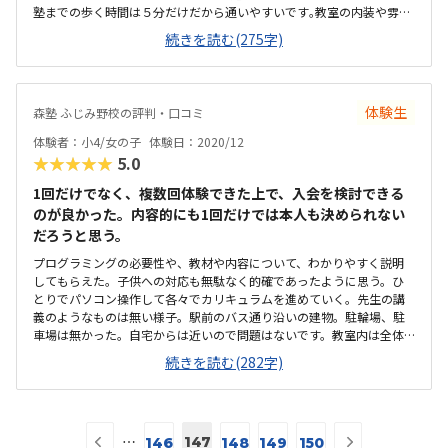
塾までの歩く時間は５分だけだから通いやすいです｡教室の内装や雰囲
気は静かです。お子様が過ごす場所としてはいい所です。机や椅子など
続きを読む(275字)
の設備はいいです。料金に対して授業内容や回数は少ないです。ご予算
6000円ぐらいと比較し、実際にかかる金額はやや高いです。子供がと
ても気に入っていたので良かったです。
体験生
森塾 ふじみ野校の評判・口コミ
体験者：小4/女の子
体験日：2020/12
★★★★★
5.0
1回だけでなく、複数回体験できた上で、入会を検討できる
のが良かった。内容的にも1回だけでは本人も決められない
だろうと思う。
プログラミングの必要性や、教材や内容について、わかりやすく説明
してもらえた。子供への対応も無駄なく的確であったように思う。ひ
とりでパソコン操作して各々でカリキュラムを進めていく。先生の講
義のようなものは無い様子。駅前のバス通り沿いの建物。駐輪場、駐
車場は無かった。自宅からは近いので問題はないです。教室内は全体
的に清潔感はあった。机などの設備もきれいな印象を持った。換気も
続きを読む(282字)
していた。妥当な料金だと思うが、ひとりでカリキュラムを進めてい
く方式なので、直接先生の指導を受けられればより満足かと思う。教
材が、ゲームに似たような作りだったので、とりかかりやすい様子だ
った。
前
次
⋯
147
146
148
149
150