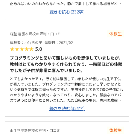
止めればいいのかわからなかった。静かで集中して学べる場所だと思
った。仕切りがあって一人一人で頑張れそうな感じだと思った。少し
続きを読む(232字)
高いと思うが許容範囲だと思った。通う回数を増やしたり出来る（料
金も上がるが）もいいと思った。
体験生
森塾 幕張本郷校の評判・口コミ
体験者：小1/男の子
体験日：2021/02
★★★★★
5.0
プログラミングと聞いて難しいものを想像していましたが、
教材はとてもわかりやすく作られており、一時間ほどの体験
でしたが子供が非常に喜んでいました。
とてもよかったです。行く前は緊張していましたが優しい先生で子供
が喜んでいました。プログラミングは年齢的にまだ少し早いかな？と
いう気持ちで体験に伺ったのですが、実際操作してみて7歳の子供にも
わかりやすいような教材になっており、安心しました。駅前なのでバ
スで通うには便利だと思いました。ただ自転車の場合、専用の駐輪場
がないのが少し残念でした。落ち着いた雰囲気でよかったです。もう
続きを読む(324字)
少しガヤガヤしているのかな？と思っていたので。予算内でした。入
室金がかからないところや、毎月のテキスト代や維持費がかからない
のが良いと思いました。とても落ち着いた雰囲気でよかったです。先
生がとても優しく、人見知りの息子が「これわかんない」と先生に言
体験生
山手学院新座校の評判・口コミ
ったのはびっくりしました。