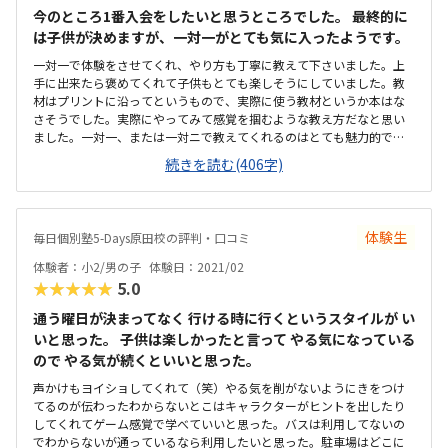
今のところ1番入会をしたいと思うところでした。 最終的に
は子供が決めますが、一対一がとても気に入ったようです。
一対一で体験をさせてくれ、やり方も丁寧に教えて下さいました。上
手に出来たら褒めてくれて子供もとても楽しそうにしていました。教
材はプリントに沿ってというもので、実際に使う教材というか本はな
さそうでした。実際にやってみて感覚を掴むような教え方だなと思い
ました。一対一、または一対ニで教えてくれるのはとても魅力的でし
た。送迎が必要な場所にありますが、駐車場もあり近くにはスーパー
続きを読む(406字)
などもあるため時間潰しもできそうです。余計なものはなく本当に少
人数でやっているため落ち着いた雰囲気で出来そうな環境でした。ネ
ットで見た予算とちょっと違いましたが、回数や内容の説明を受けて
納得のいく料金でした。入会金がないのは魅力的でした。初めてでし
体験生
毎日個別塾5-Days原田校の評判・口コミ
たが、考える力を引き出して下さり、同じ質問をしても嫌な顔せず教
えてもらい、上手に出来たら褒めてくれる。子供も楽しい時間だった
体験者：小2/男の子
体験日：2021/02
ようです。褒めてくれる、嫌な顔をしないのはとても印象が良かった
★★★★★
5.0
です。
通う曜日が決まってなく 行ける時に行くというスタイルが い
いと思った。 子供は楽しかったと言って やる気になっている
ので やる気が続くといいと思った。
声かけもヨイショしてくれて（笑）やる気を削がないようにきをつけ
てるのが伝わったわからないとこはキャラクターがヒントを出したり
してくれてゲーム感覚で学べていいと思った。バスは利用してないの
でわからないが通っているなら利用したいと思った。駐車場はどこに