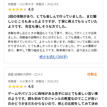
体験者：小1/男の子
体験日：2021/03
★★★★★
4.0
2回の体験があり、とても楽しんで行っていました。 まだ難
しいところもあったようですが、丁寧に教えてもらっていた
ようです。 先生も優しそうな方でした。
体験を申し込むときの電話もとても丁寧で、安心して行くことが出来
ました。体験後の説明のときには子どもに、とても頑張ってたね、と
声を掛けていただいて、よかったと思います。内容については親には分
かりませんが、とても楽しかったと言っていました。ゲームの要素が
あり、集中して取り組めるようです。駐車場があり、送り迎えには困
らないです。自転車もたくさん停められる場所があります。入口が広
続きを読む(266字)
く、整頓されていました。きれいだと思います。塾らしく落ち着いて
いる雰囲気です。はじめは高いと思いましたが、他のプログラミング
教室と比較したら同じくらいでした。
体験生
森塾 成増校の評判・口コミ
体験者：小2/男の子
体験日：2021/02
★★★★★
4.0
ゲームやパソコンに興味がある息子にはとても楽しい習い事
のようです。親も初めてのジャンルの教室なのでここが良い
のかどうかまだわからないので、他との比較をしてみて決め