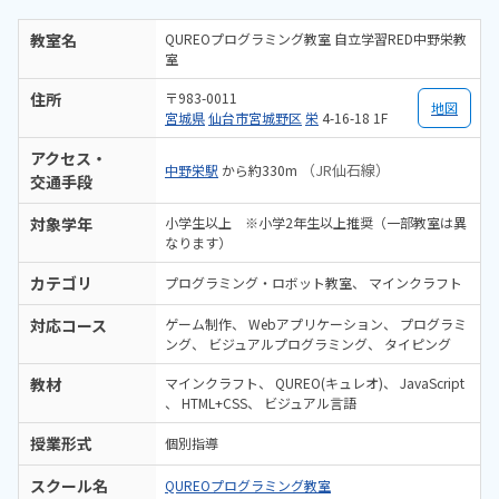
教室名
QUREOプログラミング教室 自立学習RED中野栄教
室
住所
〒983-0011
地図
宮城県
仙台市宮城野区
栄
4-16-18 1F
アクセス・
（JR仙石線）
中野栄駅
から約330m
交通手段
対象学年
小学生以上 ※小学2年生以上推奨（一部教室は異
なります）
カテゴリ
プログラミング・ロボット教室
マインクラフト
対応コース
ゲーム制作
Webアプリケーション
プログラミ
ング
ビジュアルプログラミング
タイピング
教材
マインクラフト
QUREO(キュレオ)
JavaScript
HTML+CSS
ビジュアル言語
授業形式
個別指導
スクール名
QUREOプログラミング教室