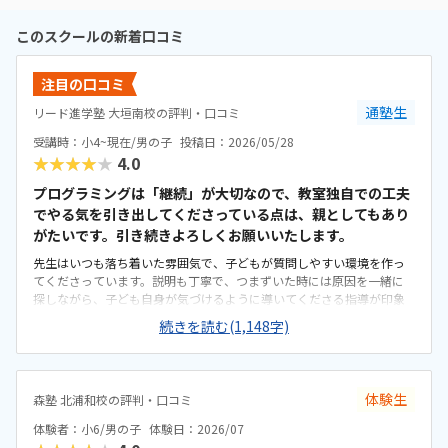
このスクールの新着口コミ
注目の口コミ
通塾生
リード進学塾 大垣南校の評判・口コミ
受講時：小4~現在/男の子
投稿日：2026/05/28
★★★★★
4.0
プログラミングは「継続」が大切なので、教室独自での工夫
でやる気を引き出してくださっている点は、親としてもあり
がたいです。引き続きよろしくお願いいたします。
先生はいつも落ち着いた雰囲気で、子どもが質問しやすい環境を作っ
てくださっています。説明も丁寧で、つまずいた時には原因を一緒に
探しながら、子ども自身が気づけるように導いてくださる指導が印象
的でした。授業中は必要以上に口を出さず、基本的には後ろで見守り
続きを読む(1,148字)
ながら、適切なタイミングで声をかけてくださるため、子どもが自分
のペースで安心して取り組めています。カリキュラムの細かな内容ま
ではまだ把握しきれていませんが、教室独自の進捗シートがとても分
かりやすく作られており、「今日はどこまで進んだか」が一目で確認
体験生
森塾 北浦和校の評判・口コミ
できる仕組みになっています。子ども自身も「今日はここまで進んだ
よ」と嬉しそうに教えてくれるので、学習の見える化がしっかりでき
体験者：小6/男の子
体験日：2026/07
ていると感じます。さらに、各ステップの先には「このあたりでどの