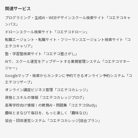
関連サービス
プログラミング・生成AI・WEBデザインスクール検索サイト「コエテコキャ
ンパス」
ドローンスクール検索サイト「コエテコドローン」
転職エージェント・転職サイト・フリーランスエージェント検索サイト「コ
エテコキャリア」
塾・学習塾検索サイト「コエテコ塾さがし」
AIで、スクール運営をアップデートする業務管理システム「コエテコマネー
ジャー」
Googleマップ・検索からカンタンに予約できるオンライン予約システム「コ
エテコリザーブ」
オンライン講座ビジネス管理「コエテコカレッジ」
資格とスキルの情報「コエテコカレッジブログ」
高等学校向け情報Ⅰの教務AI・問題集「コエテコStudy」
趣味とまなびで毎日を、もっと楽しく「趣味なび」
協会・団体運営システム「コエテコカレッジ|協会プラン」