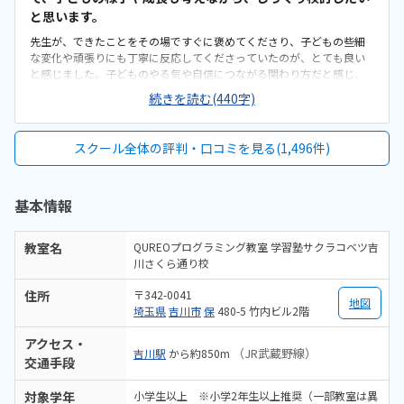
よりありがたいです。今後もこのまま安心して続けられればと思って
と思います。
います。
先生が、できたことをその場ですぐに褒めてくださり、子どもの些細
な変化や頑張りにも丁寧に反応してくださっていたのが、とても良い
と感じました。子どものやる気や自信につながる関わり方だと感じ、
好印象でした。体験では、大好きなマインクラフトを使った授業だっ
続きを読む(440字)
たため、楽しみながら取り組むことができ、とても良かったです。た
だ、今後もずっとマインクラフトを使った内容ではないと伺ったの
で、その後も興味を持って取り組めるかどうかは少し気になる点でし
スクール全体の評判・口コミを見る(1,496件)
た。教室は自宅から15分ほどの距離にあり、通いやすいと感じまし
た。また、駐車場もあるため、送り迎えもしやすく、安心して通わせ
られる環境だと思いました。教室は一人ひとりの席が完全に仕切られ
基本情報
ているわけではありませんが、壁などで視線が分散しにくい工夫がさ
れており、集中しやすい雰囲気だと感じました。月4回（1回50分）で
約12,000円という料金は、我が家にとってはやや高く感じますが、プ
教室名
QUREOプログラミング教室 学習塾サクラコベツ吉
ログラミング教室の相場を考えると、妥当な金額なのかなと思いまし
川さくら通り校
た。
住所
〒342-0041
地図
埼玉県
吉川市
保
480-5 竹内ビル2階
アクセス・
（JR武蔵野線）
吉川駅
から約850m
交通手段
対象学年
小学生以上 ※小学2年生以上推奨（一部教室は異