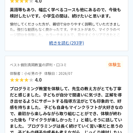
★★★★★
4.0
検定レベルを目指せるか」といった目安も書かれており、今どの段階
にいて、どこに向かっているのかが親にも分かりやすく示されていま
英語等もあり、幅広く学べるコースも他にあるので、今後も
す。プログラミングは進度や理解度が見えにくいイメージがありまし
検討したいです。小学生の間は、続けたいと思います。
たが、このシートのおかげで成長の道筋が具体的にイメージでき、安
受付してくださった方が、親切で分かりやすく説明していただきまし
心して通わせることができています。教室までは車で10分ほどかかる
た。強引な勧誘もなく良かったです。テキストがあり、マイクラのペ
ため、通いやすさとしては「普通」という評価にさせていただきま
ージ部分を体験した。カラーテキストで、見やすくクリアできたとこ
す。周辺は大通りで交通量が多く、路上での一時的な乗り降りが難し
ろの表示もできて良いと思った。駐車場や駐輪場があるともっと良か
いため、毎回専用駐車場に入れる必要があります。少し手間には感じ
続きを読む(293字)
った。徒歩で通うことになりそうです。駅からは近くて良いです。雰囲
ますが、安全面を考えると仕方がない部分でもあり、安心して送り迎
気も良く、清潔感もあった。部屋が区切られていて、個人スペースも
えができる環境だと思っています。教室内は全体的にきれいに整って
確保されていて良かった。基本料金以外に、追加料金があまり無さそ
おり、落ち着いた雰囲気で学べる環境だと感じました。設備もきちん
うで良かった。できれば、毎月1万以内で通いたいです。子供に熱心に
と手入れされていて、パソコンや机まわりも清潔に保たれているた
体験生
ベスト個別真岡教室の評判・口コミ
話しかけてくださったり、褒めてくださって、子供が頑張ろうという
め、子どもが安心して集中できる空間になっています。初めてのプロ
気持ちになれて良かった。
グラミング学習でも不安なく取り組める環境が整っている点は、とて
体験者：小4/男の子
体験日：2026/07
も良い印象でした。教室の割引制度があることで助かってはいます
★★★★★
4.0
が、正規料金だけを見るとやはり高いと感じています。今は割引があ
プログラミング教室を体験して、先生の教え方がとても丁寧
るから続けられていますが、もしこの制度がなくなってしまったらど
だと感じました。子どもが自分で間違いに気づき、正解を導
うしようかと考えてしまうこともあります。キュレオとは直接関係な
いのかもしれませんが、教室独自で小学生向けの出席カード制度があ
き出せるようにサポートする指導方法がとても印象的で、好
ります。レッスンに参加するたびにスタンプが貯まり、一定数集まる
感を持ちました。 子ども自身もマインクラフトが大好きなの
と景品と交換できる仕組みになっているため、子どもも毎回楽しみに
で、最初から楽しみながら取り組むことができ、体験が終わ
しています。特に大きく気になる点はありません。通い始めてから困
った後も「マイクラが楽しかった！」と嬉しそうに話してい
ったこともなく、安心して続けられています。上記でお話したとお
ました。 プログラミングは長く続けていく習い事だと思うの
り、教室の雰囲気や指導の進め方、独自の取り組みなど、総合的に満
で、子どもの様子や成長も考えながら、じっくり検討したい
足しています。子どもが楽しく通えており、成長を実感できる点が何