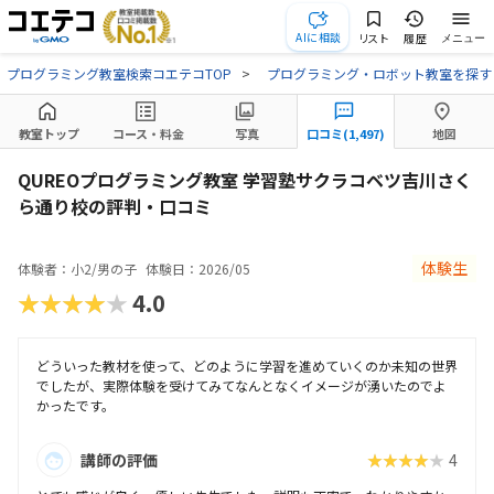
AIに相談
リスト
履歴
メニュー
プログラミング教室検索コエテコTOP
プログラミング・ロボット教室を探す
教室トップ
コース・料金
写真
口コミ(1,497)
地図
QUREOプログラミング教室 学習塾サクラコベツ吉川さく
ら通り校の評判・口コミ
体験生
体験者：小2/男の子
体験日：2026/05
★★★★★
4.0
どういった教材を使って、どのように学習を進めていくのか未知の世界
でしたが、実際体験を受けてみてなんとなくイメージが湧いたのでよ
かったです。
講師の評価
★★★★★
4