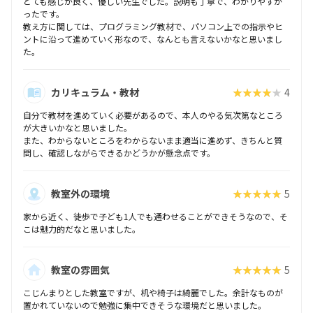
とても感じが良く、優しい先生でした。説明も丁寧で、わかりやすか
ったです。
教え方に関しては、プログラミング教材で、パソコン上での指示やヒ
ントに沿って進めていく形なので、なんとも言えないかなと思いまし
た。
カリキュラム・教材
★★★★★
4
自分で教材を進めていく必要があるので、本人のやる気次第なところ
が大きいかなと思いました。
また、わからないところをわからないまま適当に進めず、きちんと質
問し、確認しながらできるかどうかが懸念点です。
教室外の環境
★★★★★
5
家から近く、徒歩で子ども1人でも通わせることができそうなので、そ
こは魅力的だなと思いました。
教室の雰囲気
★★★★★
5
こじんまりとした教室ですが、机や椅子は綺麗でした。余計なものが
置かれていないので勉強に集中できそうな環境だと思いました。