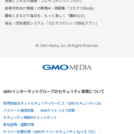
資格とスキルの情報「コエテコカレッジブログ」
高等学校向け情報Ⅰの教務AI・問題集「コエテコStudy」
趣味とまなびで毎日を、もっと楽しく「趣味なび」
協会・団体運営システム「コエテコカレッジ|協会プラン」
© GMO Media, Inc. All Rights Reserved.
GMOインターネットグループのセキュリティ事業について
世界初総合ネットセキュリティサービス「GMOセキュリティ24」
パスワード漏洩診断
Webサイトリスク診断
セキュリティ相談AIチャットボット
実在証明・盗聴対策
サイバー攻撃対策（GMOサイバーセキュリティ byイエラエ）