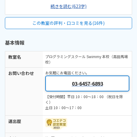
持って行くのですが、それを使って何か新しいプログラムを作ろうと
せん。特にありません。
続きを読む(623字)
してくださるので、ありがたいです。駅から少し歩く印象です。家から
遠いのですが、子供が気に入っているので頑張って通っています。高
田馬場と西早稲田、どちらも利用しています。必要最低限がスッキリ
この教室の評判・口コミを見る(16件)
揃っている感じで、無駄がなく好みです。男の子のトイレの水回りが
荒れていることがあります。高いと思いますが、マンツーマンのこと
もほとんどで質が高い授業ですし、本人が気に入っているので続けて
基本情報
います。毎回タイピングの時間があるのですが、少しずつ覚えてきて
いるようで嬉しいです。アルファベット自体が全くわからない時から
通っているのですが、親が何も教えないのにアルファベットを覚えて
教室名
プログラミングスクール Swimmy 本校（高田馬場
いて驚いた記憶があります。あまり思いつきませんが、強いてあげる
校）
なら、すごく若い先生が教えてくださることがあって、あまり社交的
ではないタイプの方だと、子供と先生でしばし無言の時間があったり
お問い合わせ
お気軽にお電話ください。
します。基本的には子供の話をとてもよく聞いてくださいます。授業の
後に、ちゃんとタイピングの練習をしてもらいたいのですが、全然や
03-6457-6893
る気になってくれないので、何か課題として、ゲーム感覚のものを提
供してくださったりするとありがたいかな、とおもったりします。
【受付時間】平日 10：00～18：00 （祝日を除
く）
土日 10：00～17：00
選出歴