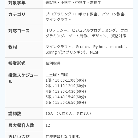
対象学年
未就学・小学生・中学生・高校生
カテゴリ
プログラミング・ロボット教室
パソコン教室
マインクラフト
対応コース
ITリテラシー
ビジュアルプログラミング
プロ
グラミング
ゲーム制作
デザイン
資格対策
教材
マインクラフト
Scratch
Python
micro:bit
Springin'(スプリンギン)
MESH
授業形式
個別指導
授業スケジュー
□土曜・日曜
1限：10:00-11:00(60分)
ル
2限：11:10-12:10(60分)
4限：13:30-14:30(60分)
5限：14:40-15:40(60分)
6限：15:50-16:50(60分)
講師数
10人 （女性3 人、男性7人）
最大収容人数
12
支払い方法
口座振替となります。