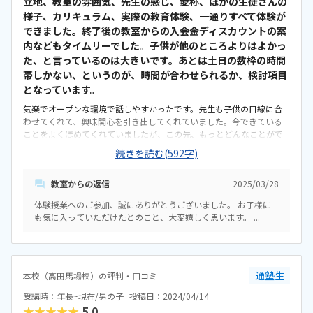
立地、教室の雰囲気、先生の感じ、愛称、ほかの生徒さんの
様子、カリキュラム、実際の教育体験、一通りすべて体験が
できました。終了後の教室からの入会金ディスカウントの案
内などもタイムリーでした。子供が他のところよりはよかっ
た、と言っているのは大きいです。あとは土日の数枠の時間
帯しかない、というのが、時間が合わせられるか、検討項目
となっています。
気楽でオープンな環境で話しやすかったです。先生も子供の目線に合
わせてくれて、興味関心を引き出してくれていました。今できている
ことをよくほめてくれていましたが、この先、もっとどんなことがで
きるのかをイメージさせてくれたよかったです。プログラミングとい
続きを読む(592字)
うとパソコンの中だけで動かすものというイメージでしたが、IoT機器
や各種のセンサーキットを使いながらなので、機械や半導体などの分
教室からの返信
2025/03/28
野にも興味をもててよかったです。我が家から徒歩３分の地元なので
安全で安心です。それ以上の立地の良さはありませんが、目の前がド
体験授業へのご参加、誠にありがとうございました。 お子様に
ラッグストア、１分のところにコンビニなど、子供たちの教室後の買い
も気に入っていただけたとのこと、大変嬉しく思います。 ...
食いの楽しみにもなります。オープンで落ち着いていて、クラシックの
音楽が流れていて居心地がよかったです。ガツガツした雰囲気もな
く、お迎えの親も気楽に入れて待てる空間と思います。安くない部類
ですが、ほぼマンツーマン、子供のペースに合わせてくれるところな
どを考えると相応と思います。入会金は、応相談で、兄弟で入会する
通塾生
本校（高田馬場校）の評判・口コミ
と、一人分は免除など、いろいろ考えてくれます。プログラム主体です
受講時：年長~現在/男の子
投稿日：2024/04/14
が、各種の半導体を使用したセンサー類や基盤を使うので、機械的な
★★★★★
5.0
仕組みまで教えてもらえると、より幅が広がり、関心も深まるのでは