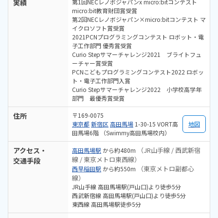
実績
第1回NECレノボジャパンx micro:bitコンテスト
micro:bit教育財団賞受賞
第2回NECレノボジャパン×micro:bitコンテスト マ
イクロソフト賞受賞
2021PCNプログラミングコンテスト ロボット・電
子工作部門 優秀賞受賞
Curio Stepサマーチャレンジ2021 ブライトフュ
ーチャー賞受賞
PCNこどもプログラミングコンテスト2022 ロボッ
ト・電子工作部門入賞
Curio Stepサマーチャレンジ2022 小学校高学年
部門 最優秀賞受賞
住所
〒169-0075
東京都
新宿区
高田馬場
1-30-15 VORT高
地図
田馬場6階 （Swimmy高田馬場校内）
アクセス・
（JR山手線 / 西武新宿
高田馬場駅
から約480m
線 / 東京メトロ東西線）
交通手段
（東京メトロ副都心
西早稲田駅
から約550m
線）
JR山手線 高田馬場駅(戸山口)より徒歩5分
西武新宿線 高田馬場駅(戸山口)より徒歩5分
東西線 高田馬場駅徒歩5分