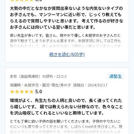
と思います。体験なのでそこまでやらなかっただけかもしれません。
大勢の中だとなかなか質問出来ないような内気ないタイプの
もしそういう知識も教えてくれるなら本当によい教室と思います。
お子さんでも、マンツーマンに近い形で、じっくり教えても
らえるので質問しやすいと思います。 考えて作るのが好きな
お子さんには向いている習い事だと思います。
若い先生が多いです。皆さん、穏やかで優しく未就学のお子さんだと
途中で飽きてしまうお子さんも居ますが、未就学児に対しては工作も
取り入れたりして、楽しみを引き出して根気よく教えてくださってま
す。カリキュラムが組まれていて、それに沿って進めていく方式です。
続きを読む(605字)
毎回授業あとは今日やった事と授業の理解度等を先生が報告してくれ
て、親に共有してくださいます。高田馬場校は駅から徒歩5分程度でア
クセスは良いです。一つ信号のある横断歩道を渡りますが、駅から教
室までの道のりはさほど交通量も多くなく、子どもでも歩きやすいと
通塾生
本校（高田馬場校）の評判・口コミ
思います。高田馬場高はビルの6階で、教室は、明るく綺麗です。生徒
が使う教室は、二部屋あり、子供が未就学時の時は奥の部屋を使う事
受講時：未就学児・園児~現在/男の子
投稿日：2024/03/17
が多かったです。小学生になって手前の部屋を使う事が多くなったの
★★★★★
5.0
で、ある程度配慮して分けているのかな、と思います。子ども2人に1
人の先生がついてくださるので、その点を鑑みて料金は妥当だと思い
環境がよく、先生たちの人柄と良いので、長く通ってくれた
ます。初めての習い事、何が好きなのか、何をやりたいのか親も手探
ら嬉しいです。 親では教えられない分野なので、色々なこと
りだったので、興味ありそうな習い事にはとりあえず体験に全て行っ
を沢山吸収してくれるといいなと期待しています。
てみました。スイミーもその一つだったのですが、もともとマイクラ
とても丁寧に幼い子供の話を聞いてくださいます。子供のやりたいこ
が好きだったので自分の組み立てたロジックで音が出たり、反応する
とにいつも寄り添ってくださいます。しばらくmeshを学びました。現
プログラムを作る過程が楽しかったようで1年間楽しく通っています。
在はスプリンギンを学習中です。子供が毎回自分の好きなおもちゃを
悪いという程ではないですが、毎回先生が異なり先生の指定はできま