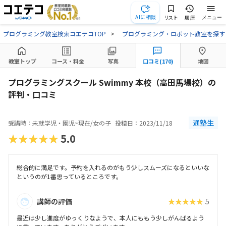
AIに相談
リスト
履歴
メニュー
プログラミング教室検索コエテコTOP
プログラミング・ロボット教室を探す
教室トップ
コース・料金
写真
口コミ(170)
地図
プログラミングスクール Swimmy 本校（高田馬場校）の
評判・口コミ
通塾生
受講時：未就学児・園児~現在/女の子
投稿日：2023/11/18
★★★★★
5.0
総合的に満足です。予約を入れるのがもう少しスムーズになるといいな
というのが1番思っているところです。
講師の評価
★★★★★
5
最近は少し進度がゆっくりなようで、本人にももう少しがんばるよう