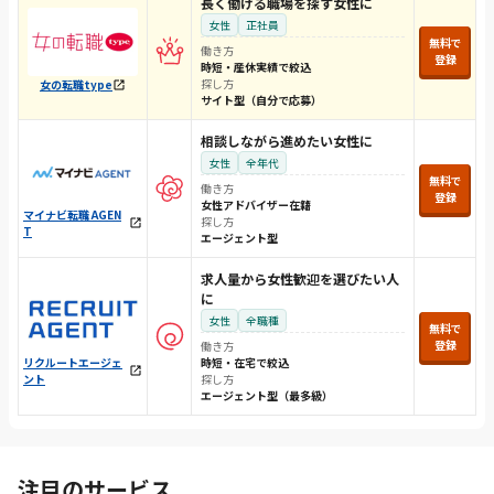
長く働ける職場を探す女性に
女性
正社員
無料で
働き方
登録
時短・産休実績で絞込
探し方
女の転職type
サイト型（自分で応募）
相談しながら進めたい女性に
女性
全年代
無料で
働き方
登録
女性アドバイザー在籍
マイナビ転職 AGEN
探し方
T
エージェント型
求人量から女性歓迎を選びたい人
に
女性
全職種
無料で
登録
働き方
時短・在宅で絞込
リクルートエージェ
探し方
ント
エージェント型（最多級）
注目のサービス