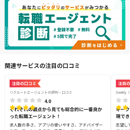
関連サービスの注目の口コミ
注目の口コミ
注目
リクルートエージェントの評判・口コミ
Geek
4.0
それぞれの観点から見ても総合的に一番良か
ギーク
った転職エージェント！
現でき
求人数の多さ、アプリの使いやすさ、アドバイザー
志望し