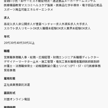
金融
IT
小売・卸
サービス
不動産
物流・運送
食品メーカー
ゲーム
コンサル
医療機器
教育
マスコミ
ヘルスケア
製薬・医薬品
化学
半導体・電子部品
化粧品
スポーツ
再生可能エネルギー
エンタメ
求人
高収入求人
非公開求人が豊富
ベンチャー求人
外資系求人
大手求人
スカウト求人
リモートOK求人
職種未経験OK求人
業界未経験OK求人
年代
20代
30代
40代
50代以上
職種
営業職
事務職
人事・総務・広報
経理・財務
エンジニア系職種
ディレクター
デザイナー
マーケター
土木・施工管理・電気工事系職種
看護師
医師
薬剤師
弁護士・法務職
保育士・幼稚園教諭
介護士
リハビリ(PT・ST・OT)
医療事務
貿易事務
雇用形態
正社員
業務委託
派遣
面談形式
対面
オンライン
電話
稼働時間