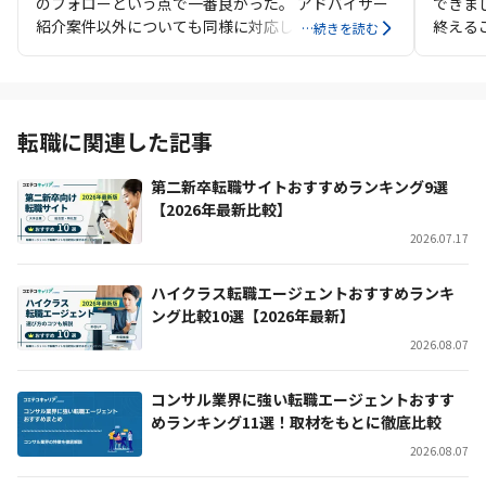
のフォローという点で一番良かった。 アドバイザー
できま
紹介案件以外についても同様に対応してくれた。
終える
…続きを読む
ージェ
ント企
転職に関連した記事
第二新卒転職サイトおすすめランキング9選
【2026年最新比較】
2026.07.17
ハイクラス転職エージェントおすすめランキ
ング比較10選【2026年最新】
2026.08.07
コンサル業界に強い転職エージェントおすす
めランキング11選！取材をもとに徹底比較
2026.08.07