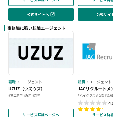
公式サイトへ
公式サイト
事務職に強い転職エージェント
転職
エージェント
転職
エージェント
UZUZ（ウズウズ）
JACリクルートメン
#第二新卒
#既卒
#新卒
#ハイクラス
#女性
#金融
4.3
(
サービス詳細ページへ
サービス詳細