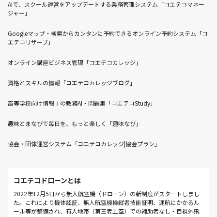
AIで、スクール運営をアップデートする業務管理システム「コエテコマネー
ジャー」
Googleマップ・検索からカンタンに予約できるオンライン予約システム「コ
エテコリザーブ」
オンライン講座ビジネス管理「コエテコカレッジ」
資格とスキルの情報「コエテコカレッジブログ」
高等学校向け情報Ⅰの教務AI・問題集「コエテコStudy」
趣味とまなびで毎日を、もっと楽しく「趣味なび」
協会・団体運営システム「コエテコカレッジ|協会プラン」
コエテコドローンとは
2022年12月5日から無人航空機（ドローン）の新制度がスタートしまし
た。これにより機体認証、無人航空機操縦者技能証明、運航にかかるル
ール等が整備され、有人地帯（第三者上空）での補助者なし・目視外飛