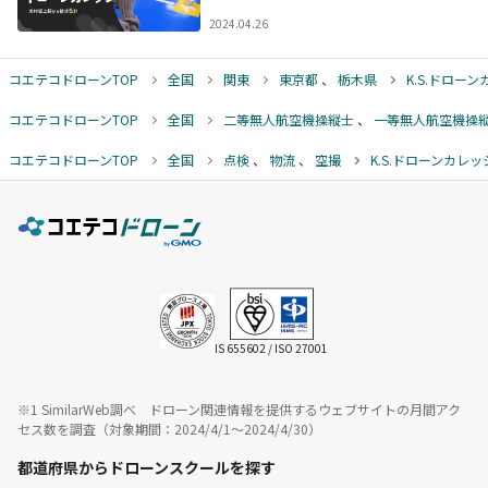
2024.04.26
コエテコドローンTOP
全国
関東
東京都
、
栃木県
K.S.ドロー
コエテコドローンTOP
全国
二等無人航空機操縦士
、
一等無人航空機操
コエテコドローンTOP
全国
点検
、
物流
、
空撮
K.S.ドローンカレッ
IS 655602 / ISO 27001
※1 SimilarWeb調べ ドローン関連情報を提供するウェブサイトの月間アク
セス数を調査（対象期間：2024/4/1〜2024/4/30）
都道府県からドローンスクールを探す