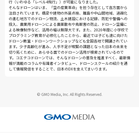
行（いわゆる「レベル4飛行」）が可能になりました。
そんなドローンはいま、「空の産業革命」を担う存在として各方面から
注目されています。橋梁や建物の外装点検、離島や中山間地域、過疎化
の進む地方でのドローン物流、土木建設における記録、防犯や警備への
投入、農業用ドローンによる農薬散布や鳥獣害の防止、ドローン空撮に
よる映像制作など、活用の幅は無限大です。また、2020年度に小学校で
プログラミング教育が必修化したことから、最近では子ども達に向けた
ドローン教室・ドローンワークショップなども全国各地で開講されてい
ます。少子高齢化が進み、人手不足が喫緊の課題となった日本の未来を
切り拓くために、あらゆる面でのドローン活用が模索されているので
す。コエテコドローンでは、そんなドローンの普及を推進すべく、最新情
報が満載のコラムや有識者インタビュー、ドローンスクールの紹介を通
して情報発信をすることで、日本のDXを支えてまいります。
© GMO Media, Inc. All Rights Reserved.