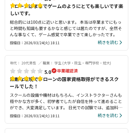
ドローンはまるでゲームのようにとても楽しいです楽
しいです。
総合的には100点に近いと思います。 本当は卒業までにもっ
と時間も知識も要するかなと感じては居たのですが、全然そ
んな事なくて、ゲーム感覚で卒業できて楽しかったです。
続きを読む
投稿日：2026/03/24(火) 18:11
年代： 20代男性
職業： 学生 (大学・院生・専門学校・短大)
卒業確認済
5.0
素敵な環境でドローンの国家資格取得ができるスク
ールでした！
スクールの設備や機材はもちろん、インストラクターさんも
穏やかな方が多く、初学者でしたが自信を持って進めること
ができ、大変満足しています。 日光での試験では、追加料金
なしでご飯をご馳走いただいたり温泉に連れて行っていただ
続きを読む
投稿日：2026/03/24(火) 18:11
いたりと、スクールに通った経験がとても良い思い出になり
ました。