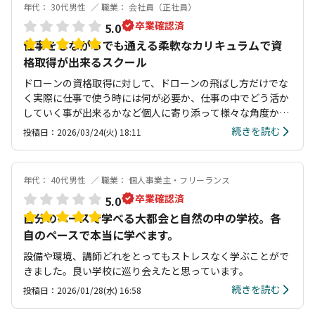
年代： 30代男性
職業： 会社員（正社員）
卒業確認済
5.0
仕事をしながらでも通える柔軟なカリキュラムで資
格取得が出来るスクール
ドローンの資格取得に対して、ドローンの飛ばし方だけでな
く実際に仕事で使う時には何が必要か、仕事の中でどう活か
していく事が出来るかなど個人に寄り添って様々な角度から
アドバイスをもらえて資格取得後のプランもより具体的にイ
続きを読む
投稿日：2026/03/24(火) 18:11
メージする事が出来ました。実際の仕事での活用方法などの
話が聞けたのはありがたかったです。
年代： 40代男性
職業： 個人事業主・フリーランス
卒業確認済
5.0
自分のペースで学べる大都会と自然の中の学校。各
自のペースで本当に学べます。
設備や環境、講師どれをとってもストレスなく学ぶことがで
きました。良い学校に巡り会えたと思っています。
続きを読む
投稿日：2026/01/28(水) 16:58