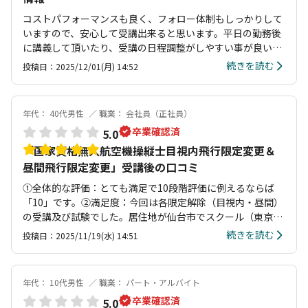
コストパフォーマンスも良く、フォロー体制もしっかりして
いますので、安心して受講出来ると思います。平日の勤務後
に講義して頂いたり、受講の日程調整がしやすい事が良い部
分だと思います。
続きを読む
投稿日：2025/12/01(月) 14:52
年代： 40代男性
職業： 会社員（正社員）
卒業確認済
5.0
「国家資格無人航空機操縦士目視内飛行限定変更＆
昼間飛行限定変更」受講後の口コミ
①全体的な評価：とても満足で10段階評価に例えるならば
「10」です。②満足度：今回は各限定解除（目視内・昼間）
の受講及び試験でした。居住地が仙台市でスクール（東京
都）と離れているため、試験当日までの準備は、実地及び机
続きを読む
投稿日：2025/11/19(水) 14:51
上知識共に自主学習で準備を進めましたが、その間の質問・
疑問はインストラクターとメールでやり取りし、都度解消し
ていたため、試験当日のスケジュール含め、全く不安がなく
年代： 10代男性
職業： パート・アルバイト
終了しました。大変満足しています。将来的には一等操縦士
卒業確認済
5.0
を目指したいと考えており、その際も当スクールで受講した