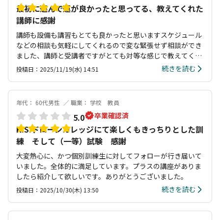
いと考えています。
最初に選んで運が良かったと思ってる、教えてくれた
講師に感謝
講師も設備も講習もとても良かったと思いますスケジュール
などの相談も気軽にしてくれるので変な緊張せず相談ができ
ました、講師と受講者ですがとても対等な感じで教えてくれ
るのでとてもフラットな感じで良きです
続きを読む
投稿日：2025/11/19(水) 14:51
年代： 60代男性
職業： 学校 教員
卒業確認済
5.0
K.S.ドローンカレッジにて楽しくもきっちりとした訓
練 そして（一等）試験 感謝
大変熱心に、かつ個別訓練生に対してフォローが行き届いて
いました。全体的に満足しています。プラスの講座がありま
したら紹介して欲しいです。ありがとうございました。
続きを読む
投稿日：2025/10/30(木) 13:50