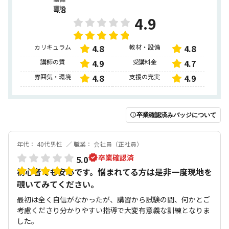
環境
4.8
ュ
質
金
充
4.
4.
4.8
ラ
実
4.9
4.
ム
9
7
4.
9
カリキュラム
4.8
教材・設備
4.8
8
講師の質
4.9
受講料金
4.7
雰囲気・環境
4.8
支援の充実
4.9
卒業確認済みバッジについて
年代： 40代男性
職業： 会社員（正社員）
卒業確認済
5.0
初心者でも安心です。悩まれてる方は是非一度現地を
覗いてみてください。
最初は全く自信がなかったが、講習から試験の間、何かとご
考慮くださり分かりやすい指導で大変有意義な訓練となりま
した。