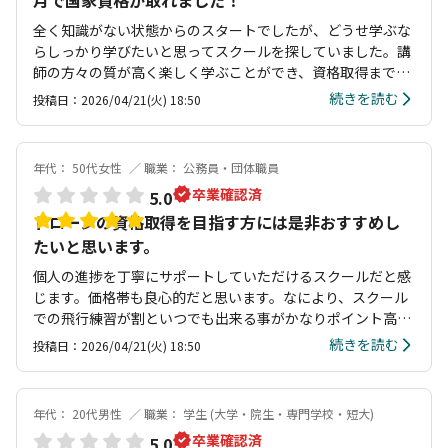
月で国家資格が取れました！
全く知識がない状態からのスタートでしたが、どうせ学ぶな
らしっかり学びたいと思ってスクールを探していました。講
師の方々の質が高く楽しく学ぶことができ、資格取得までだ
けではなく取得後の練習環境も整っており、結果的にK.S.ド
続きを読む
投稿日：2026/04/21(火) 18:50
ローンカレッジを選んで本当に良かったと思います。
年代： 50代女性
職業： 公務員・団体職員
卒業確認済
5.0
ドローンの資格取得を目指す方には是非おすすめし
たいと思います。
個人の進捗を丁寧にサポートしていただけるスクールだと感
じます。価格帯も良心的だと思います。なにより、スクール
での飛行練習が割といつでも出来る事がかなりポイント高い
です
続きを読む
投稿日：2026/04/21(火) 18:50
年代： 20代男性
職業： 学生 (大学・院生・専門学校・短大)
卒業確認済
5.0