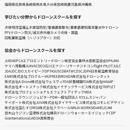
福岡県
佐賀県
長崎県
熊本県
大分県
宮崎県
鹿児島県
沖縄県
学びたい分野からドローンスクールを探す
点検
物流
空撮
土木建設
防犯/警備
農薬散布/農業
基礎知識
測量
水中ドローン
FPVドローン
防災/減災
赤外線カメラ点検・調査
回転翼航空機（ヘリコプター）対応
協会からドローンスクールを探す
JUIDA
DPCA
エアロエントリー
ドローン検定協会
農林水産航空協会
DPA
JMA
ヤマハ発動機
JUAVAC
DEO
石川エナジーリサーチ
ジドコン
Flight PILOT
JULC
JDA
JDC
JDO
スカイピーク
DPTA
SUSC
DBA
TWC
DSC
JDPA
日本航空教育協会
EAMS
株式会社プロクルー
IAU
FREEBIRD
ADA
株式会社ドローンネット
株式会社A-Drone
株式会社ウェスヴィ
FDA
鈴豊精鋼
FDA
株式会社HAAAP
株式会社オートスナック
株式会社イナテックサービス
株式会社TRIPLE7
株式会社プロフェッショナルエフェクト
アイテック
MDA
ドローンラウンジ ジュピター
PDM
一般社団法人ゼロムスジャパン
サイポート株式会社
JUVA
株式会社ダイヤサービス
株式会社コモレビデザイン
株式会社空むすび
MSA
株式会社クラベール
NINJA WORKS
IDA
HELICAM
岩木山ラジコン空港株式会社
横浜ドローンウォーカー
エイジェック
CDP
GisInternational
JADSA
真柴商会