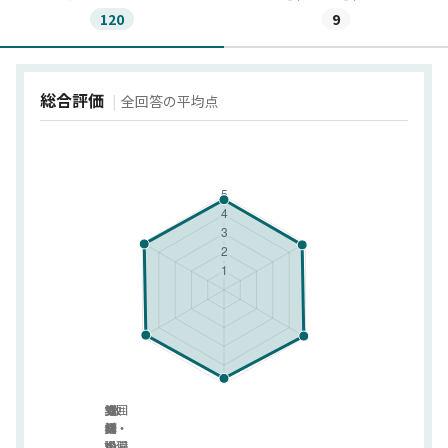
120
9
総合評価
全回答の平均点
雰囲
カ
講
受
支
教
材・
気・
リ
師
講
援
設備
学習
キ
の
料
の