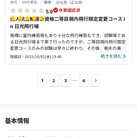
年代： 60代男性
職業： 会社員（正社員）
卒業確認済
5.0
無人航空機国家資格二等目視内飛行限定変更コース i
n 日光飛行場
板橋に室内練習場もあり十分な飛行練習もでき、試験場であ
る日光飛行場まで車で行ったのですが、二等目視内飛行限定
変更コースのみの試験は早々に終わり、その後、栃木の美味
しい食事(ラーメン)、温泉や地元野菜、果物を購入、快適な
続きを読む
投稿日：2025/10/01(水) 19:40
観光も楽しめました。
次
1
⋯
2
3
6
の
ペ
ー
ジ
へ
基本情報