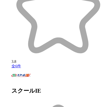
3.8
全6件
スクールIE