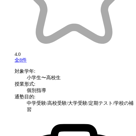
4.0
全8件
対象学年:
小学生〜高校生
授業形式:
個別指導
通塾目的:
中学受験/高校受験/大学受験/定期テスト/学校の補
習