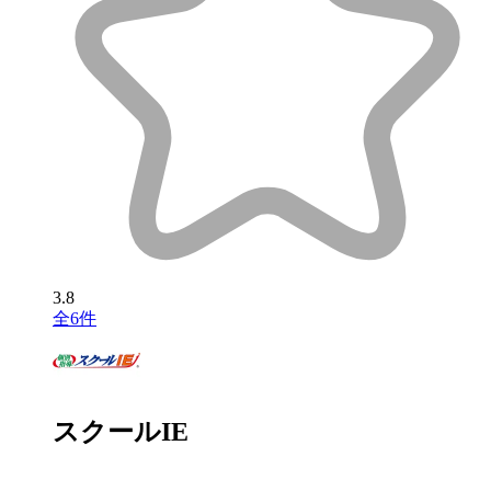
3.8
全6件
スクールIE