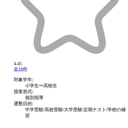
4.45
全16件
対象学年:
小学生〜高校生
授業形式:
個別指導
通塾目的:
中学受験/高校受験/大学受験/定期テスト/学校の補
習