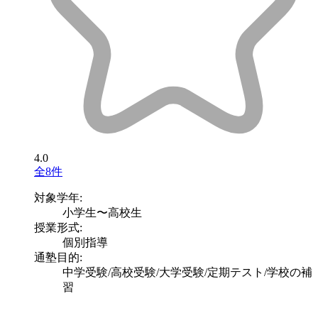
4.0
全8件
対象学年:
小学生〜高校生
授業形式:
個別指導
通塾目的:
中学受験/高校受験/大学受験/定期テスト/学校の補
習