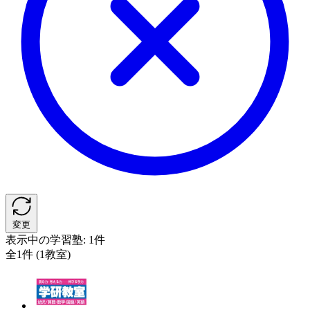
変更
表示中の学習塾:
1件
全1件 (1教室)