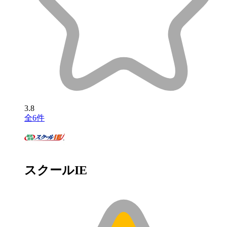
3.8
全6件
スクールIE