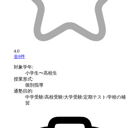
4.0
全8件
対象学年:
小学生〜高校生
授業形式:
個別指導
通塾目的:
中学受験/高校受験/大学受験/定期テスト/学校の補
習