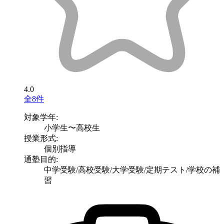
4.0
全8件
対象学年:
小学生〜高校生
授業形式:
個別指導
通塾目的:
中学受験/高校受験/大学受験/定期テスト/学校の補
習