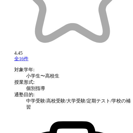
4.45
全16件
対象学年:
小学生〜高校生
授業形式:
個別指導
通塾目的:
中学受験/高校受験/大学受験/定期テスト/学校の補
習