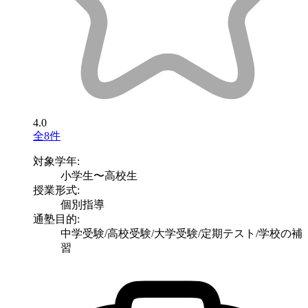
4.0
全8件
対象学年:
小学生〜高校生
授業形式:
個別指導
通塾目的:
中学受験/高校受験/大学受験/定期テスト/学校の補
習