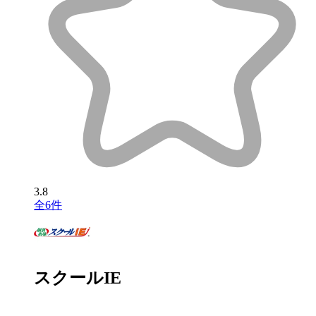
3.8
全6件
スクールIE