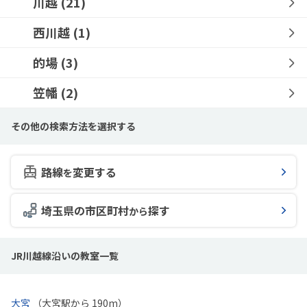
川越
(21)
西川越
(1)
的場
(3)
笠幡
(2)
その他の検索方法を選択する
路線
変更する
を
埼玉県の市区町村
探す
から
JR川越線沿いの教室一覧
大宮
（大宮駅から 190m）