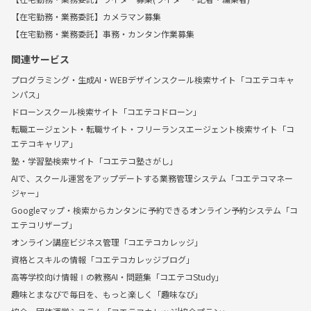
【在宅勤務・業務委託】カメラマン募集
【在宅勤務・業務委託】事務・カンタン作業募集
関連サービス
プログラミング・生成AI・WEBデザインスクール検索サイト「コエテコキャ
ンパス」
ドローンスクール検索サイト「コエテコドローン」
転職エージェント・転職サイト・フリーランスエージェント検索サイト「コ
エテコキャリア」
塾・学習塾検索サイト「コエテコ塾さがし」
AIで、スクール運営をアップデートする業務管理システム「コエテコマネー
ジャー」
Googleマップ・検索からカンタンに予約できるオンライン予約システム「コ
エテコリザーブ」
オンライン講座ビジネス管理「コエテコカレッジ」
資格とスキルの情報「コエテコカレッジブログ」
高等学校向け情報Ⅰの教務AI・問題集「コエテコStudy」
趣味とまなびで毎日を、もっと楽しく「趣味なび」