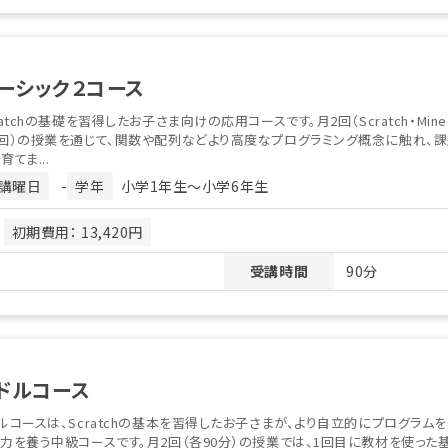
ーシック２コース
ratchの基礎を習得したお子さま向けの応用コースです。月2回（Scratch・Minec
1回）の授業を通じて、関数や配列などより高度なプログラミング概念に触れ、
育てま...
講曜日
-
学年
小学1年生〜小学6年生
月
初期費用： 13,420円
受講時間
90分
ドルコース
ルコースは、Scratchの基本を習得したお子さまが、より自立的にプログラム
力を養う中級コースです。月2回（各90分）の授業では、1回目に教材を使った