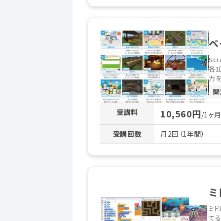
ベ
Sc
各
力を
開
受講料
10,560円
/1ヶ
受講回数
月2回（1年間）
ミ
ミド
てる