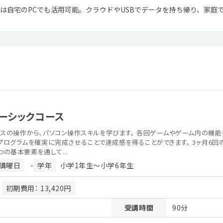
craftは自宅のPCでも活用可能。クラウドやUSBでデータを持ち帰り、
ーシックコース
スの操作から、パソコン操作スキルを学びます。 各回ゲームやゲーム内の機能
プログラムを確実に完成させることで達成感を得ることができます。 3ヶ月6回
つの基本要素を通して...
講曜日
-
学年
小学1年生〜小学6年生
月
初期費用： 13,420円
受講時間
90分