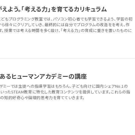
がえよう。「考える力」を育てるカリキュラム
こどもプログラミング教室では、パソコン初心者でも学習できるよう、学習の初
ら徐々にクリアしていき、最終的には自分でプログラムの改造をを考え、作
す。授業では考える時間を多く設け、「考える力」の育成に重きを置いたものに
あるヒューマンアカデミーの講座
デミーでは生徒への指導学習はもちろん、子ども向けに国内シェアNo.1の
といったSTEAM教育に特化した教育コンテンツを提供しています。これらの指
ちの知的好奇心や論理的思考力を育てていきます。