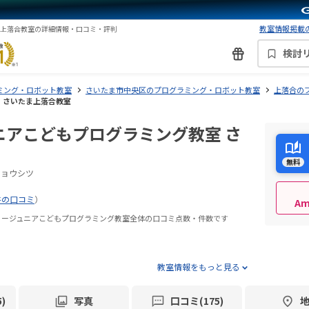
教室情報掲載の
ま上落合教室の詳細情報・口コミ・評判
検討
ミング・ロボット教室
さいたま市中央区のプログラミング・ロボット教室
上落合の
さいたま上落合教室
ニアこどもプログラミング教室 さ
無料
キョウシツ
件の口コミ
）
A
ミージュニアこどもプログラミング教室全体の口コミ点数・件数です
教室情報をもっと見る
)
写真
口コミ(175)