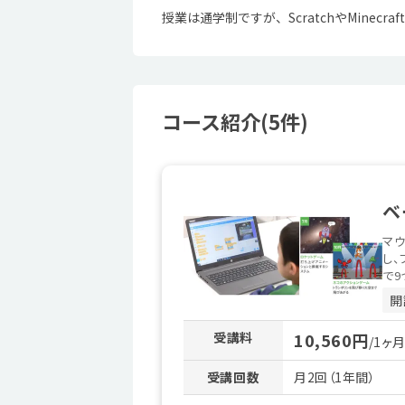
授業は通学制ですが、ScratchやMine
コース紹介(5件)
ベ
マウ
し、
で9
開
受講料
10,560円
/1ヶ
受講回数
月2回（1年間）