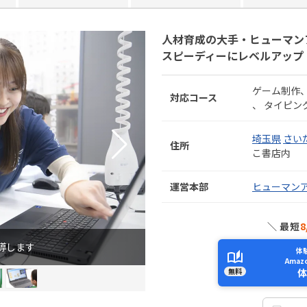
人材育成の大手・ヒューマン
スピーディーにレベルアップ
ゲーム制作
対応コース
タイピン
埼玉県
さい
住所
こ書店内
運営本部
ヒューマン
＼ 最短
8
導します
体
Ama
無料
体