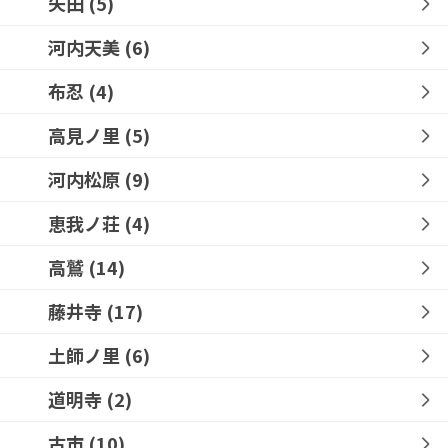
矢田
(5)
河内天美
(6)
布忍
(4)
高見ノ里
(5)
河内松原
(9)
恵我ノ荘
(4)
高鷲
(14)
藤井寺
(17)
土師ノ里
(6)
道明寺
(2)
古市
(10)