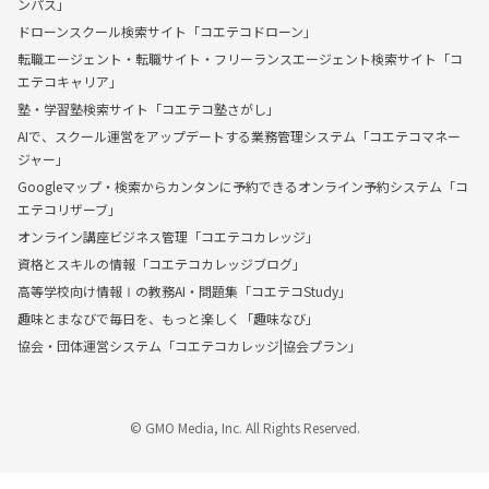
ンパス」
ドローンスクール検索サイト「コエテコドローン」
転職エージェント・転職サイト・フリーランスエージェント検索サイト「コ
エテコキャリア」
塾・学習塾検索サイト「コエテコ塾さがし」
AIで、スクール運営をアップデートする業務管理システム「コエテコマネー
ジャー」
Googleマップ・検索からカンタンに予約できるオンライン予約システム「コ
エテコリザーブ」
オンライン講座ビジネス管理「コエテコカレッジ」
資格とスキルの情報「コエテコカレッジブログ」
高等学校向け情報Ⅰの教務AI・問題集「コエテコStudy」
趣味とまなびで毎日を、もっと楽しく「趣味なび」
協会・団体運営システム「コエテコカレッジ|協会プラン」
© GMO Media, Inc. All Rights Reserved.