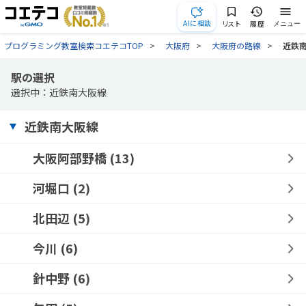
AIに相談
リスト
履歴
メニュー
プログラミング教室検索コエテコTOP
大阪府
大阪府の路線
近鉄
駅の選択
選択中：近鉄南大阪線
近鉄南大阪線
大阪阿部野橋
(13)
河堀口
(2)
北田辺
(5)
今川
(6)
針中野
(6)