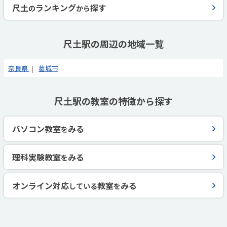
尺土
ランキング
探す
の
から
尺土駅の周辺の地域一覧
奈良県
葛城市
尺土駅の教室の特徴から探す
パソコン教室
みる
を
理科実験教室
みる
を
オンライン対応
教室
みる
している
を