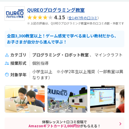
QUREOプログラミング教室
★★★★★
4.15
（
全1497件の口コミ
）
※ 上記の評価は、QUREOプログラミング教室全体の口コミ点数・件数です
全国3,300教室以上！ゲーム感覚で学べる楽しい教材だから、
お子さまが自分から進んで学ぶ！
カテゴリ
プログラミング・ロボット教室
マインクラフト
授業形式
個別指導
小学生以上 ※小学2年生以上推奨（一部教室は異
対象学年
なります）
体験レッスン＋口コミ投稿で
Amazonギフトカード2,000円分
がもらえる！