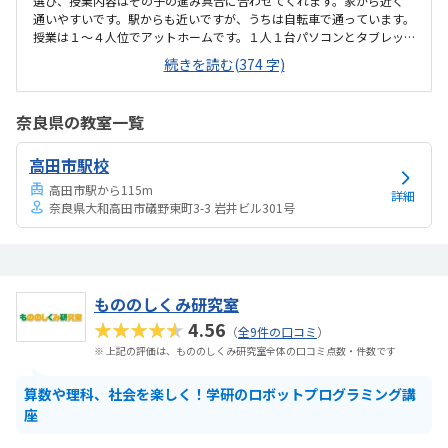
選び、授業内容はその子の進み具合に合わせてくれます。家から近く
通いやすいです。駅からも近いですが、うちは自転車で通っています。
授業は１〜４人位でアットホームです。１人１台パソコンとタブレッ
トを貸してもらえます。ロボットコースの人はレゴブロックを借りて
続きを読む(374 字)
います。購入も可能のようです。近隣のプログラミング教室に比べると
安価で、大阪市の塾代助成カードを利用しているのでとても助かって
います。もともとゲームをするのが好きでしたが、単に家でゲームを
奈良県の教室一覧
するだけでなく、プログラミングを学んで論理的思考を学べてよかっ
たと思います。将来の職業選びのひとつにもしてほしいと思ってます。
高田市駅校
たまに騒いでいる生徒がいますが、それ以外は特にありません。
高田市駅から115m
詳細
奈良県大和高田市礒野東町3-3 岩井ビル301号
もののしくみ研究室
★★★★★
4.56
（
全9件の口コミ
）
※ 上記の評価は、もののしくみ研究室全体の口コミ点数・件数です
算数や理科、社会を楽しく！学研のロボットプログラミング講
座