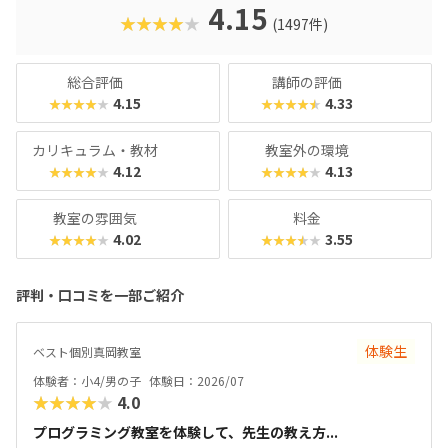
クに慣れている今の子どもでも、「安っぽい」「子どもっぽ
4.15
★★★★★
(1497件)
い」と思わず勉強に取り組めるでしょう。学習結果は通信簿
のような形で確認できるので、保護者も安心ですね。
総合評価
講師の評価
4.15
4.33
★★★★★
★★★★★
カリキュラム・教材
教室外の環境
4.12
4.13
★★★★★
★★★★★
教室の雰囲気
料金
4.02
3.55
★★★★★
★★★★★
評判・口コミを一部ご紹介
体験生
ベスト個別真岡教室
体験者：小4/男の子
体験日：2026/07
★★★★★
4.0
プログラミング教室を体験して、先生の教え方...