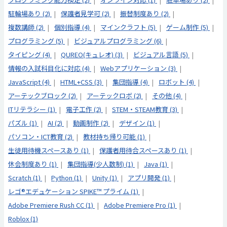
駐輪場あり (2)
保護者見学可 (2)
振替制度あり (2)
複数講師 (2)
個別指導 (4)
マインクラフト (5)
ゲーム制作 (5)
プログラミング (5)
ビジュアルプログラミング (6)
タイピング (4)
QUREO(キュレオ) (3)
ビジュアル言語 (5)
情報の入試科目化に対応 (4)
Webアプリケーション (3)
JavaScript (4)
HTML+CSS (3)
集団指導 (4)
ロボット (4)
アーテックブロック (2)
アーテックロボ (2)
その他 (4)
ITリテラシー (1)
電子工作 (2)
STEM・STEAM教育 (3)
パズル (1)
AI (2)
動画制作 (2)
デザイン (1)
パソコン・ICT教育 (2)
教材持ち帰り可能 (1)
生徒用待機スペースあり (1)
保護者用待合スペースあり (1)
休会制度あり (1)
集団指導(少人数制) (1)
Java (1)
Scratch (1)
Python (1)
Unity (1)
アプリ開発 (1)
レゴ®エデュケーション SPIKE™ プライム (1)
Adobe Premiere Rush CC (1)
Adobe Premiere Pro (1)
Roblox (1)