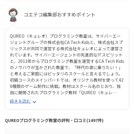
コエテコ編集部おすすめポイント
QUREO（キュレオ）プログラミング教室は、サイバーエー
ジェントグループの株式会社CA Tech Kidsと、株式会社スプ
リックスが共同で運営する株式会社キュレオによって運営さ
れています。サイバーエージェントの先進的なITスピリット
と、2013年からプログラミング教室を運営するCA Tech Kids
のノウハウが生かされた教室で、「時代の波に乗りたい！」
と考えるご家庭にはピッタリのスクールと言えるでしょう。
初級コースのメインパートでは、オリジナル教材を使って42
0種類のゲーム制作に挑戦。教材はスクール名のとおり、独
自に開発されたプログラミング教材「QUREO（キュレ
オ）」です。スマホゲームのような感覚でサクサク進められ
続きを読む
るのに、本格的な内容が学べるのが魅力。子どもにとっても
「やらされている感」がないので、楽しくゲームをクリアし
ていくようなペースでどんどん学習を進めていけます。教材
QUREOプログラミング教室の評判・口コミ(1497件)
のデザイン性も高く、実際にスマホゲーム開発で使用されて
いたキャラクター素材などを多数収録。リッチなグラフィッ