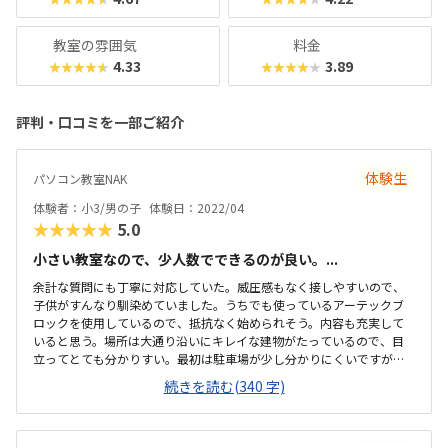
教室の雰囲気
料金
4.33
3.89
★★★★★
★★★★★
評判・口コミを一部ご紹介
体験生
パソコン教室NAK
体験者：小3/男の子
体験日：2022/04
★★★★★
5.0
小さい教室なので、少人数でできるのが良い。...
余計な質問にも丁寧に対応していた。威圧感もなく接しやすいので、
子供がすんなり馴染めていました。うちでも使っているアーテックブ
ロックを使用しているので、抵抗なく始められそう。内容も充実して
いると思う。場所は大通り沿いにキレイな建物がたっているので、目
立ってとても分かりすい。最初は駐車場が少し分かりにくいですが、
換気等、気を使っておこなっていた。教室内も清潔感があり、リラッ
続きを読む(340 字)
クスできる雰囲気。授業は月2回です。もう少し安いとありがたいです
が、他のプログラミングスクールより安価だと思います。自分が作っ
たものが動くので、楽しかったようです。内容は子供が興味を持つよ