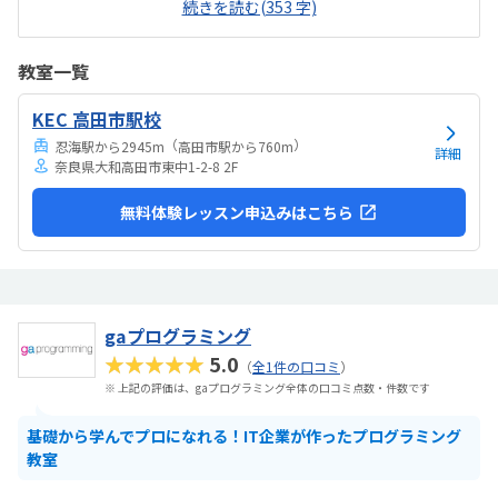
続きを読む(353 字)
す。開放的というよりは、落ち着いて楽しめるところが、息子には合
っていそうです。少し高いなという印象ですが、自宅のパソコンから
も利用できるとの事なので、やる気次第では納得できそうだなと思い
教室一覧
ました。日頃はSwitchで、マイクラやぽこあポケモンで建築を楽しん
でいます。担当の方と相談して今回のコースが向いてるんじゃないか
KEC 高田市駅校
と勧められました。
（
）
忍海駅から2945m
高田市駅から760m
詳細
奈良県大和高田市東中1-2-8 2F
無料体験レッスン申込みはこちら
gaプログラミング
★★★★★
5.0
（
全1件の口コミ
）
※ 上記の評価は、gaプログラミング全体の口コミ点数・件数です
基礎から学んでプロになれる！IT企業が作ったプログラミング
教室