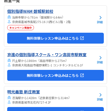
教室一覧
気持ちになれて良かった。
個別指導WAM 磐城駅前校
（
）
当麻寺駅から791m
磐城駅から64m
奈良県葛城市長尾275-16 川西ビル1階・2階
詳細
キャンペーン実施中
無料体験レッスン申込みはこちら
京進の個別指導スクール・ワン高田市駅教室
（
）
尺土駅から1860m
高田市駅から275m
詳細
奈良県大和高田市礒野東町1-1 コンチネンタルビル1F
無料体験レッスン申込みはこちら
明光義塾 新庄教室
（
）
忍海駅から1428m
近鉄新庄駅から314m
詳細
奈良県葛城市北花内727-4 2F