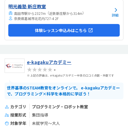
と感じました。教室は明るく安心でき、子どもが楽しそうに取り組む
明光義塾 新庄教室
姿が親として嬉しかったです。特にロボットが動いた瞬間の笑顔が印
象的で、意欲的に学べる環境だと感じました。教室自体...
（
）
高田市駅から2327m
近鉄新庄駅から314m
詳細
奈良県葛城市北花内727-4 2F
体験レッスン申込みはこちら
e-kagakuアカデミー
★★★★★
-
※ 上記の評価は、e-kagakuアカデミー全体の口コミ点数・件数です
世界基準のSTEAM教育をオンラインで。 e-kagakuアカデミー
で、プログラミング×科学を本格的に学ぼう！
カテゴリ
プログラミング・ロボット教室
授業形式
集団指導
対象学年
未就学児～大人