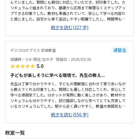
んでいました。質問にも親切に対応していただき、好印象でした。カ
リキュラムぐ組まれており、基礎から応用まで無理なくステップアッ
プできる印象でした。教材も準備されていて、安心して学べる内容だ
と感じました。自宅から車で送迎しやすい距離でしたし、時間帯も無
理なく通える範囲で、安心して続けられそうです。教材がきちんと整
続きを読む(327 字)
備されており学習に集中できる環境だと感じました。教室全体の雰囲
気も明るく初めてでも入りやすかったです。ロボット教材や指導の質
を踏まえると料金は適切だと思います。。内容に見合った価格だと感
じています。雰囲気がよく、子供が自然と興味を持って取り組める空
通塾生
デジコロボプラス 安城教室
気づくりがされていると感じました。
受講時：小4~現在/女の子
投稿日：2026/05/30
★★★★★
5.0
子どもが楽しそうに学べる環境で、先生の教え...
先生は丁寧で分かりやすく、子どもの理解度に合わせて寄り添いなが
ら教えてくれる印象でした。質問にも優しく対応してくれ、安心して
学べる雰囲気でした。ロボットが実際に動く楽しさがあり、教材やカ
リキュラムも分かりやすく、試行錯誤しながら学べてとても充実して
いるカリキュラムでした。駅から近く通いやすく、教室の雰囲気も明
るく安心して通えました。教室は明るく学びやすい雰囲気でしたが、
続きを読む(556 字)
共同のトイレが和式のみしかなく、娘が和式トイレを使えないため設
備面がもう少し配慮されていると安心して通えると感じました。料金
設定は内容に対して妥当で、負担も特に感じませんでした。カリキュ
教室一覧
ラムやサポート面を考えると納得できる価格で、安心して続けられる