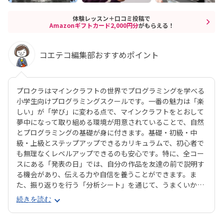
体験レッスン＋口コミ投稿で
Amazonギフトカード2,000円分
がもらえる！
コエテコ編集部おすすめポイント
プロクラはマインクラフトの世界でプログラミングを学べる
小学生向けプログラミングスクールです。一番の魅力は「楽
しい」が「学び」に変わる点で、マインクラフトをとおして
夢中になって取り組める環境が用意されていることで、自然
とプログラミングの基礎が身に付きます。基礎・初級・中
級・上級とステップアップできるカリキュラムで、初心者で
も無理なくレベルアップできるのも安心です。特に、全コー
スにある「発表の日」では、自分の作品を友達の前で説明す
る機会があり、伝える力や自信を養うことができます。ま
た、振り返りを行う「分析シート」を通じて、うまくいかな
かった点をどう改善するかを考える習慣が身に付くのも特徴
続きを読む
です。さらに、講師は子どもたちの答えを引き出すコーチン
グ型指導を採用。自分で考え、解決する力を育みます。全国