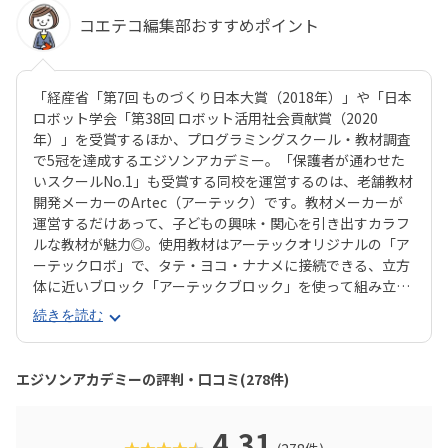
コエテコ編集部おすすめポイント
「経産省「第7回 ものづくり日本大賞（2018年）」や「日本
ロボット学会「第38回 ロボット活用社会貢献賞（2020
年）」を受賞するほか、プログラミングスクール・教材調査
で5冠を達成するエジソンアカデミー。「保護者が通わせた
いスクールNo.1」も受賞する同校を運営するのは、老舗教材
開発メーカーのArtec（アーテック）です。教材メーカーが
運営するだけあって、子どもの興味・関心を引き出すカラフ
ルな教材が魅力◎。使用教材はアーテックオリジナルの「ア
ーテックロボ」で、タテ・ヨコ・ナナメに接続できる、立方
体に近いブロック「アーテックブロック」を使って組み立て
ます。一般的なブロック教材に比べて自由度が高いので、立
続きを読む
体が苦手なお子さんでも思うとおりのロボットが組み立てら
れるでしょう。レゴ®︎ブロックよりも色合いがやさしめなの
で、女の子もとっつきやすいはずです。エジソンアカデミー
エジソンアカデミーの評判・口コミ(278件)
のカリキュラムの目玉は、毎月新しいロボットが作れるこ
と。信号機やライントレースから始め、2足歩行ロボットな
ど高度なものにもチャレンジできます。基礎カリキュラムは
4.31