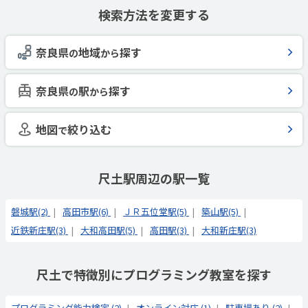
検索方法を変更する
奈良県
地域
探す
の
から
奈良県
駅
探す
の
から
地図
絞り込む
で
尺土駅周辺の駅一覧
磐城駅(2)
高田市駅(6)
ＪＲ五位堂駅(5)
築山駅(5)
近鉄新庄駅(3)
大和高田駅(5)
高田駅(3)
大和新庄駅(3)
尺土で特徴別にプログラミング教室を探す
プログラミング能力検定 (2)
オンライン対応 (1)
駐車場あり (2)