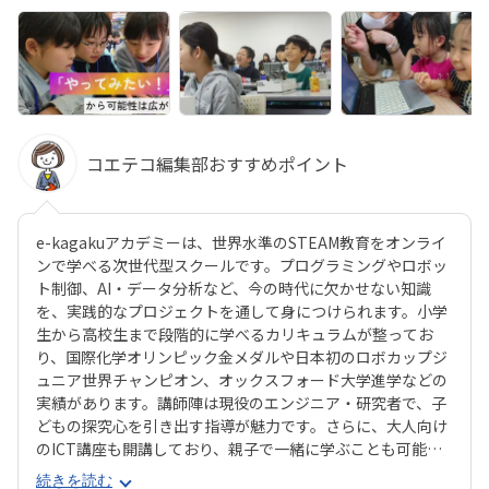
コエテコ編集部おすすめポイント
e-kagakuアカデミーは、世界水準のSTEAM教育をオンライ
ンで学べる次世代型スクールです。プログラミングやロボッ
ト制御、AI・データ分析など、今の時代に欠かせない知識
を、実践的なプロジェクトを通して身につけられます。小学
生から高校生まで段階的に学べるカリキュラムが整ってお
り、国際化学オリンピック金メダルや日本初のロボカップジ
ュニア世界チャンピオン、オックスフォード大学進学などの
実績があります。講師陣は現役のエンジニア・研究者で、子
どもの探究心を引き出す指導が魅力です。さらに、大人向け
のICT講座も開講しており、親子で一緒に学ぶことも可能。
論理的思考力・創造力・表現力を育みながら、未来の科学
続きを読む