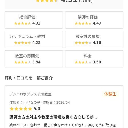
★★★★★
(278件)
2年分ですが、3年目以降の生徒に向けた「エキスパート編」
もあるので、まだまだスキルを高めたい！なんてお子さんも
安心です。最近では「Universal Robotics Challenge（UR
総合評価
講師の評価
C）」という大会を立ち上げるなど、ますます子どものやる
4.31
4.43
★★★★★
★★★★★
気を引き出すスクールになっています。
カリキュラム・教材
教室外の環境
4.28
4.16
★★★★★
★★★★★
教室の雰囲気
料金
3.94
3.50
★★★★★
★★★★★
評判・口コミを一部ご紹介
体験生
デジコロボプラス 安城教室
体験者：小4/女の子
体験日：2026/04
★★★★★
5.0
講師の方の対応や教室の環境も良く安心して参...
娘のペースに合わせて優しく声をかけてくださり、楽しそうに取り組