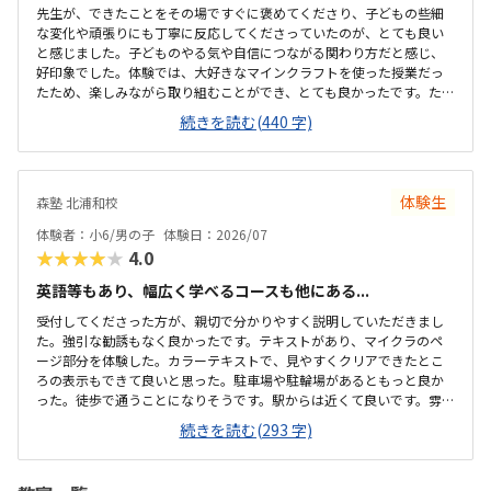
先生が、できたことをその場ですぐに褒めてくださり、子どもの些細
な変化や頑張りにも丁寧に反応してくださっていたのが、とても良い
と感じました。子どものやる気や自信につながる関わり方だと感じ、
好印象でした。体験では、大好きなマインクラフトを使った授業だっ
たため、楽しみながら取り組むことができ、とても良かったです。た
だ、今後もずっとマインクラフトを使った内容ではないと伺ったの
続きを読む(440 字)
で、その後も興味を持って取り組めるかどうかは少し気になる点でし
た。教室は自宅から15分ほどの距離にあり、通いやすいと感じまし
た。また、駐車場もあるため、送り迎えもしやすく、安心して通わせ
られる環境だと思いました。教室は一人ひとりの席が完全に仕切られ
体験生
森塾 北浦和校
ているわけではありませんが、壁などで視線が分散しにくい工夫がさ
れており、集中しやすい雰囲気だと感じました。月4回（1回50分）で
体験者：小6/男の子
体験日：2026/07
約12,000円という料金は、我が家にとってはや...
★★★★★
4.0
英語等もあり、幅広く学べるコースも他にある...
受付してくださった方が、親切で分かりやすく説明していただきまし
た。強引な勧誘もなく良かったです。テキストがあり、マイクラのペ
ージ部分を体験した。カラーテキストで、見やすくクリアできたとこ
ろの表示もできて良いと思った。駐車場や駐輪場があるともっと良か
った。徒歩で通うことになりそうです。駅からは近くて良いです。雰囲
気も良く、清潔感もあった。部屋が区切られていて、個人スペースも
続きを読む(293 字)
確保されていて良かった。基本料金以外に、追加料金があまり無さそ
うで良かった。できれば、毎月1万以内で通いたいです。子供に熱心に
話しかけてくださったり、褒めてくださって、子供が頑張ろうという