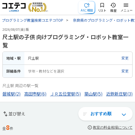
AIに相談
リスト
履歴
メニュー
プログラミング教室検索コエテコTOP
奈良県のプログラミング・ロボット教
2026/08/07(金) 版
尺土駅の子供 向けプログラミング・ロボット教室一
覧
地域・駅
尺土駅
変更
詳細条件
学年・教材などを選択
変更
尺土駅 周辺の駅一覧
磐城駅(2)
高田市駅(6)
ＪＲ五位堂駅(5)
築山駅(5)
近鉄新庄駅(3)
並び替え
8
教室の料金相場について
全
件