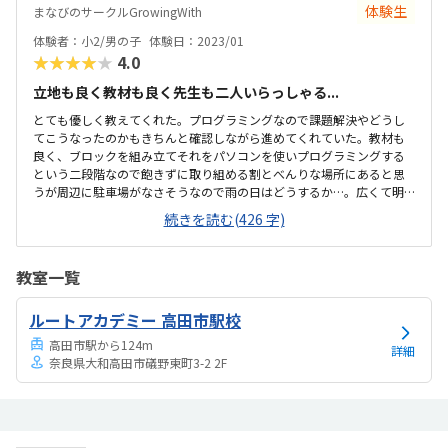
うな工夫をしてあると思いました。希望があればプラス1000円でタイ
体験生
まなびのサークルGrowingWith
ピングを学べます。色々と行き届いた教室だと思いました。
体験者：小2/男の子
体験日：2023/01
★★★★★
4.0
立地も良く教材も良く先生も二人いらっしゃる...
とても優しく教えてくれた。プログラミングなので課題解決やどうし
てこうなったのかもきちんと確認しながら進めてくれていた。教材も
良く、ブロックを組み立てそれをパソコンを使いプログラミングする
という二段階なので飽きずに取り組める割とべんりな場所にあると思
うが周辺に駐車場がなさそうなので雨の日はどうするか…。広くて明
るい。レンタルルームとして使われているようなので広すぎるくら
続きを読む(426 字)
い、リラックスして授業を受けられた。時間と料金の提示が曖昧な所
があった。休んだ場合は振替等はなく次回はその2コマは飛ばして次の
課題になるとの話だったので良いのか悪いのか…。月一回でニコマや
教室一覧
るとの話だったので集中力が持つかどうか気になった。月1度と思うと
月謝は高いと感じる。一人の生徒に二人の先生になる予定ですとのこ
ルートアカデミー 高田市駅校
とで贅沢すぎるなと思う反面一緒に学ぶ友達がいるともっと良いなと
思った。教材カリキュラムは問題ないが、教材が良い...
高田市駅から124m
詳細
奈良県大和高田市礒野東町3-2 2F