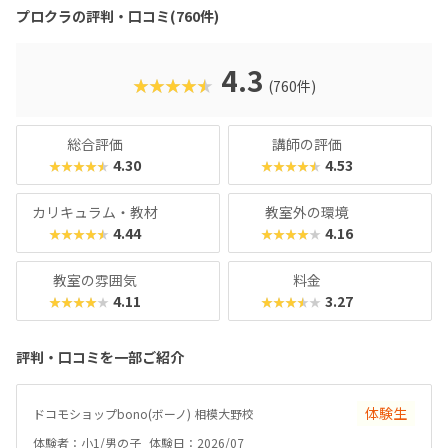
600以上の教室で展開され、初めてでも安心して参加できる
プロクラの評判・口コミ(760件)
無料体験も実施中。遊びながら未来につながる力を育てられ
る、今注目のプログラミング教室です。
4.3
★★★★★
(760件)
総合評価
講師の評価
4.30
4.53
★★★★★
★★★★★
カリキュラム・教材
教室外の環境
4.44
4.16
★★★★★
★★★★★
教室の雰囲気
料金
4.11
3.27
★★★★★
★★★★★
評判・口コミを一部ご紹介
体験生
ドコモショップbono(ボーノ) 相模大野校
体験者：小1/男の子
体験日：2026/07