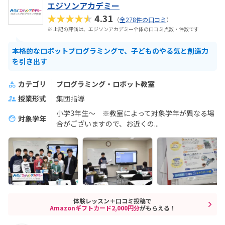
エジソンアカデミー
★★★★★
4.31
（
全278件の口コミ
）
※ 上記の評価は、エジソンアカデミー全体の口コミ点数・件数です
本格的なロボットプログラミングで、子どものやる気と創造力
を引き出す
カテゴリ
プログラミング・ロボット教室
授業形式
集団指導
小学3年生～ ※教室によって対象学年が異なる場
対象学年
合がございますので、お近くの...
体験レッスン＋口コミ投稿で
Amazonギフトカード2,000円分
がもらえる！