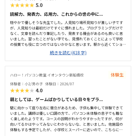
★★★★★
5.0
読解力、発表力、応用力、これからの世の中に...
穏やかで優しそうな先生でした。人見知り場所見知りが激しい子です
が、人見知りは最初だけですぐに慣れました。プログラミングだけで
なく、文章を読んだり筆記したり、発表する機会があるのも良いと思
いました。習ったことがない字でも、見慣れておくことによって学校
の授業でも役に立つのではないかかなと思います。駅から近くてショ
ッピングモールの中にあるので便利です。車で来ても授業分の駐車券
続きを読む(418 字)
は付けてくれるそうです。ドコモショップ内なので音が気になるかと
思いましたが、扉を閉めればそんなに気になりませんでした。一面ガ
ラスなので程よい解放感で授業の様子が見れます。プログラミング教
室としてはこれくらいかな、という印象です。教材はマイクラなので
体験生
ハロー！パソコン教室 イオンタウン新船橋校
プライベートでも使えるからいいかな、と思ってます。学校で使って
いるパソコンはタッチパネルタイプなので、キーボードは打てるかな
体験者：小2/男の子
体験日：2026/07
と心配でしたが、すぐに慣れました。コマンド１つでた...
★★★★★
4.0
親としては、ゲームばかりしている日々をプラ...
壁に向かって座り左右に衝立があるため、子供も集中して体験できて
いました。講師は優しい口調の方で、パソコン未体験の息子でも難な
く楽しめたようです。コースの説明がわかりやすかったですが、何が
向いてるかはやってみないとわからないな、と思いました。他施設の
体験もする予定でしたが、小学校とスーパーに近いので、こちらに決
めました。息子はゲーミングチェアに初めて座れて嬉しかったようで