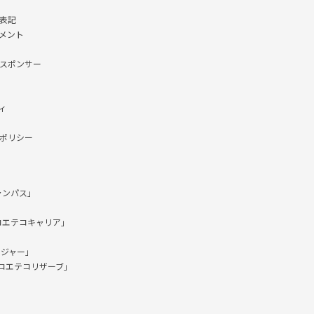
表記
メント
スポンサー
ィ
ポリシー
ャンパス」
コエテコキャリア」
ージャー」
「コエテコリザーブ」