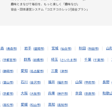
趣味とまなびで毎日を、もっと楽しく「趣味なび」
協会・団体運営システム「コエテコカレッジ|協会プラン」
青森
岩手
宮城
秋田
山
青森市
盛岡市
仙台市
秋田市
木
群馬
埼玉
千葉
宇都宮市
前橋市
さいたま市
千葉市
岡
愛知
三重
静岡市
名古屋市
津市
山
石川
福井
山梨
長野
富山市
金沢市
福井市
甲府市
都
大阪
兵庫
奈良
和歌
京都市
大阪市
神戸市
奈良市
川
愛媛
高知
高松市
松山市
高知市