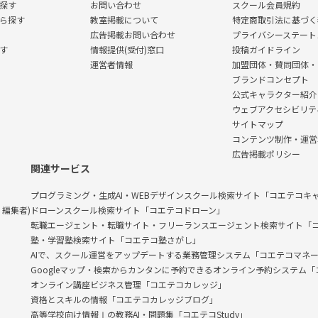
探す
お問い合わせ
スクール会員規約
ら探す
教室掲載について
特定商取引法に基づく
広告掲載お問い合わせ
プライバシーステート
す
情報提供(受付)窓口
投稿ガイドライン
運営者情報
加盟団体・賛同団体・
ブランドコンセプト
公式キャラクター紹介
ウェブアクセシビリテ
サイトマップ
コンテンツ制作・運営
広告掲載ポリシー
関連サービス
プログラミング・生成AI・WEBデザインスクール検索サイト「コエテコキ
編集者)
ドローンスクール検索サイト「コエテコドローン」
転職エージェント・転職サイト・フリーランスエージェント検索サイト「
塾・学習塾検索サイト「コエテコ塾さがし」
AIで、スクール運営をアップデートする業務管理システム「コエテコマネ
Googleマップ・検索からカンタンに予約できるオンライン予約システム
オンライン講座ビジネス管理「コエテコカレッジ」
資格とスキルの情報「コエテコカレッジブログ」
高等学校向け情報Ⅰの教務AI・問題集「コエテコStudy」