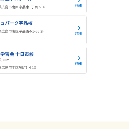
詳細
県広島市南区宇品東1丁目7-16
デュパーク宇品校
広島市南区宇品西4-1-66 2F
詳細
学習会 十日市校
土橋駅 30m
詳細
広島市中区堺町1-4-13