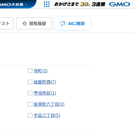
リスト
閲覧履歴
AIに相談
寺町(2)
紙屋町西(7)
市役所前(1)
皆実町六丁目(3)
宇品三丁目(5)