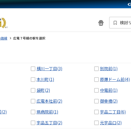
検討
の路線
広電７号線の駅を選択
横川一丁目(3)
別院前(1)
本川町(1)
原爆ドーム前(4)
袋町(2)
中電前(1)
広電本社前(2)
御幸橋(2)
2)
県病院前(1)
宇品二丁目(6)
宇品五丁目(2)
元宇品口(2)