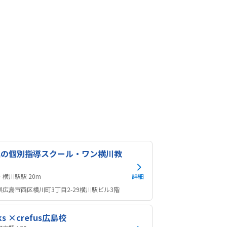
進の個別指導スクール・ワン横川教
横川・横川駅駅 20m
詳細
県広島市西区横川町3丁目2-29横川駅ビル3階
ks ×crefus広島校