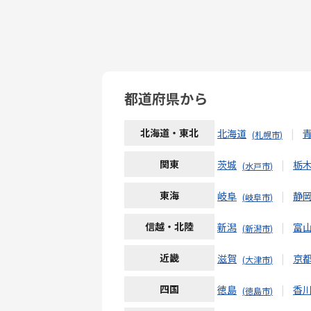
都道府県から
北海道・東北
北海道
札幌市
関東
茨城
栃
水戸市
東海
岐阜
静
岐阜市
信越・北陸
新潟
富
新潟市
近畿
滋賀
京
大津市
四国
徳島
香
徳島市