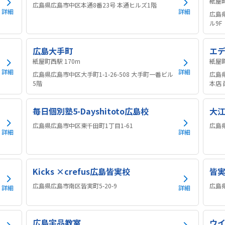
広島県広島市中区本通8番23号 本通ヒルズ1階
詳細
詳細
広島
ル9F
広島大手町
エ
紙屋町西駅 170m
詳細
詳細
広島県広島市中区大手町1-1-26-508 大手町一番ビル
広島
5階
本店 
毎日個別塾5-Dayshitoto広島校
大
広島県広島市中区東千田町1丁目1-61
広島県
詳細
詳細
Kicks ×crefus広島皆実校
皆
広島県広島市南区皆実町5-20-9
広島県
詳細
詳細
広島宇品教室
ウ