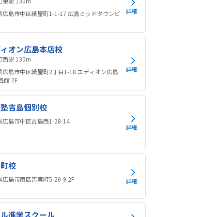
紙屋町東駅 130m
詳細
県広島市中区紙屋町1-1-17 広島ミッドタウンビ
ディオン広島本店校
紙屋町西駅 130m
詳細
県広島市中区紙屋町2丁目1-18 エディオン広島
西館 7F
江塾吉島個別校
広島市中区吉島西1-28-14
詳細
実町校
広島市南区皆実町5-20-9 2F
詳細
イル進学スクール