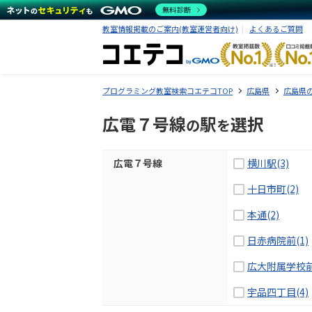
無料診断
教室情報掲載のご案内(教室運営者向け)
よくあるご質問
プログラミング教室検索コエテコTOP
広島県
広島県
広電７号線
駅
選択
の
を
広電７号線
横川駅(3)
十日市町(2)
本通(2)
日赤病院前(1)
広大附属学校前(
宇品四丁目(4)