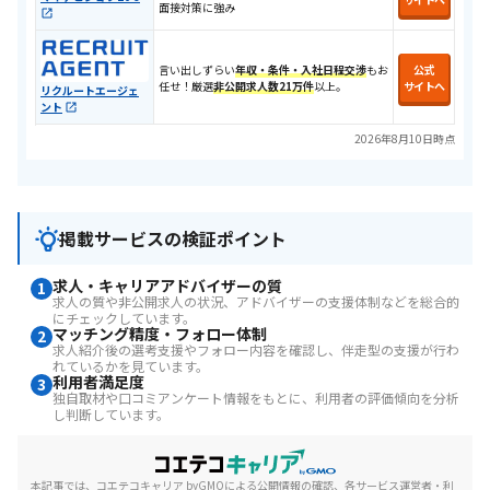
面接対策に強み
言い出しずらい
年収・条件・入社日程交渉
​もお
公式
任せ！​厳選
非公開求人数21万件
以上。
サイトへ
リクルートエージェ
ント
2026年8月10日時点
掲載サービスの検証ポイント
求人・キャリアアドバイザーの質
1
求人の質や非公開求人の状況、アドバイザーの支援体制などを総合的
にチェックしています。
マッチング精度・フォロー体制
2
求人紹介後の選考支援やフォロー内容を確認し、伴走型の支援が行わ
れているかを見ています。
利用者満足度
3
独自取材や口コミアンケート情報をもとに、利用者の評価傾向を分析
し判断しています。
本記事では、コエテコキャリア byGMOによる公開情報の確認、各サービス運営者・利