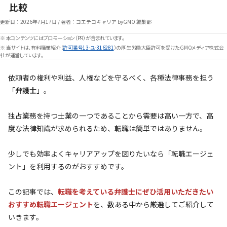
比較
更新日：
2026年7月17日
/
著者：コエテコキャリア byGMO 編集部
※ 本コンテンツにはプロモーション（PR）が含まれています。
※ 当サイトは、有料職業紹介（
許可番号13-ユ-316281
）の厚生労働大臣許可を受けたGMOメディア株式会
社が運営しています。
依頼者の権利や利益、人権などを守るべく、各種法律事務を担う
「
弁護士
」。
独占業務を持つ士業の一つであることから需要は高い一方で、高
度な法律知識が求められるため、転職は簡単ではありません。
少しでも効率よくキャリアアップを図りたいなら「転職エージェ
ント」を利用するのがおすすめです。
この記事では、
転職を考えている弁護士にぜひ活用いただきたい
おすすめ転職エージェント
を、数ある中から厳選してご紹介して
いきます。