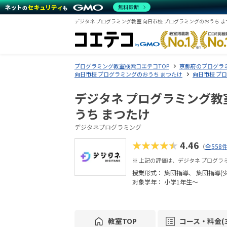
無料診断
デジタネ プログラミング教室 向日市校 プログラミングのおうち 
プログラミング教室検索コエテコTOP
京都府のプログラ
向日市校 プログラミングのおうち まつたけ
向日市校 プ
デジタネ プログラミング教
うち まつたけ
デジタネプログラミング
★★★★★
4.46
（
全558
※ 上記の評価は、デジタネ プログ
授業形式：
集団指導
集団指導(
対象学年： 小学1年生～
教室TOP
コース・料金(3