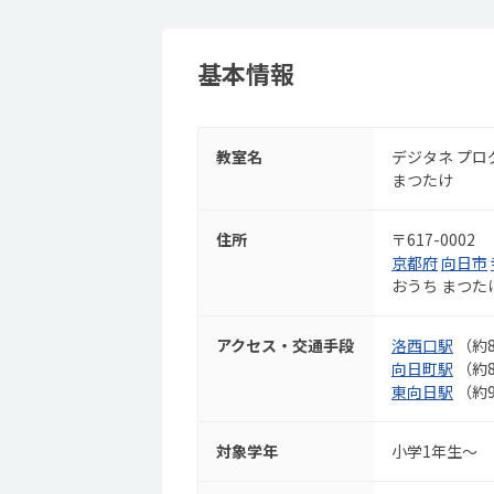
基本情報
教室名
デジタネ プロ
まつたけ
住所
〒617-0002
京都府
向日市
おうち まつた
アクセス・交通手段
洛西口駅
（約8
向日町駅
（約8
東向日駅
（約9
対象学年
小学1年生～