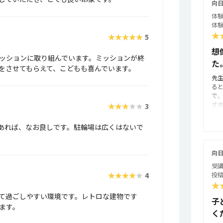
向日
体験
体験
★
★★★★★
5
想
ッションに取り組んでいます。ミッションが終
た
をさせてもらえて、こどもも喜んでいます。
先
る
で
丈
★★★★★
3
な
ま
あれば、なお良しです。駐輪場は広くはないで
く
い
い
向日
の
受講
見
★★★★★
4
投稿
で
★
い
行
て過ごしやすい環境です。レトロな建物です
子
で
ます。
く
す
狭