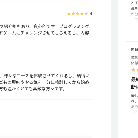
と
て
導
な
★★★★★
4
が
妥
し
と
生
や紹介割もあり、良心的です。プログラミング
は
こ
先
ドゲームにチャレンジさせてもらえるし、内容
す
い
て
出
向日
す
体験
小
体験
グ
★
や
適
、様々なコースを体験させてくれるし、納得い
最
が
どもの興味ややる気を十分に検討してから始め
断
す
方も温かくとても素敵な方々です。
用
優
に
れ
良
あ
る
し
定
が
な
ら
ム
場
ゲ
机
中