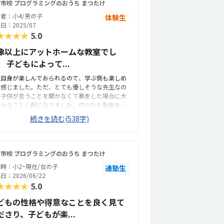
市校 プログラミングのおうち まつたけ
者：小4/男の子
体験生
日：2025/07
★★★★
5.0
像以上にアットホームな教室でし
。 子どもによって...
生自身が楽しんでおられるので、学ぶ側も楽しめ
と感じました。ただ、とても優しそうな先生なの
、子供が言うことを聞かなくて暴走した場合に大
夫かな？と心配になりました。作られた動画を見
がら進めていくので、とてもわかりやすいと思い
続きを読む(538字)
した。つまずいても、先生が丁寧にフォローして
れるのでちゃんと理解して進めていけそうだと思
ました。我が家からは徒歩圏内なので、通いやす
です。教室の場所は若干わかりにくいですが、緑
市校 プログラミングのおうち まつたけ
旗を立ててくれているので近くまで行けばすぐに
時：小2~現在/女の子
通塾生
つけられます。周辺道路もしっかり歩道があるの
日：2026/06/22
、安全に行けます。普通の家を教室仕様にされて
★★★★
5.0
るので、おじいちゃんおばあちゃんの家に遊びに
くような感覚が近いと思います。階段がとても急
どもの性格や得意なことを良く見て
すが、滑りどめをしっかりしてくれているので手
ださり、子どもが楽...
りを持てば安全に上り下りできます。部屋は少し
めですが、それが絶妙に落ち着ける雰囲気になっ