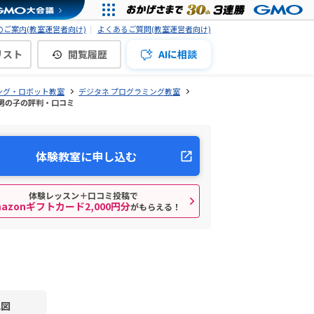
ご案内(教室運営者向け)
よくあるご質問(教室運営者向け)
リスト
閲覧履歴
AIに相談
ング・ロボット教室
デジタネ プログラミング教室
)・男の子の評判・口コミ
体験教室に申し込む
体験レッスン＋口コミ投稿で
mazonギフトカード2,000円分
がもらえる！
地図