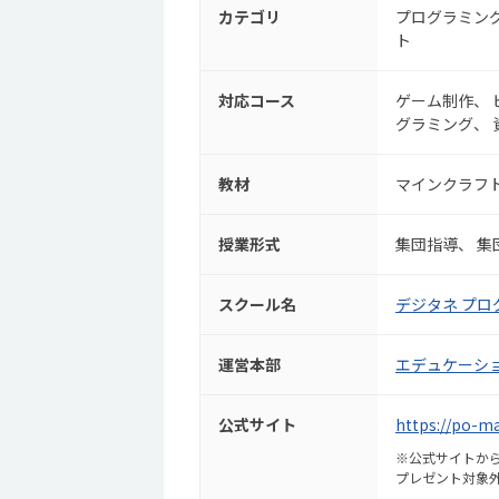
カテゴリ
プログラミン
ト
対応コース
ゲーム制作
グラミング
教材
マインクラフ
授業形式
集団指導
集
スクール名
デジタネ プロ
運営本部
エデュケーシ
公式サイト
https://po-m
※公式サイトから
プレゼント対象