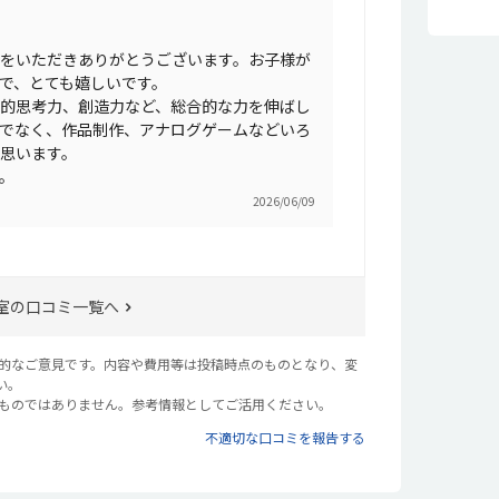
た
子
内
て
た
い
をいただきありがとうございます。お子様が
れ
で、とても嬉しいです。
ド
的思考力、創造力など、総合的な力を伸ばし
好
でなく、作品制作、アナログゲームなどいろ
思います。
。
2026/06/09
室の口コミ一覧へ
観的なご意見です。内容や費用等は投稿時点のものとなり、変
い。
るものではありません。参考情報としてご活用ください。
不適切な口コミを報告する