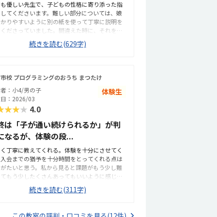
ても優しい先生で、子どもの性格に寄り添った指
いて良いと思いました。教室比較をあまりしてい
をしてくださいます。難しい部分については、娘
いので、正確なところはわかりません。しかし、
分かりやすいように別の紙を使って丁寧に説明を
当な値段設定だと思います。先生が子供と遊ぶこ
てくださっていました。間違えた時に、それを先
を楽しんでおられる点が良いと感じました。今回
が学ぶチャンスとして前向きにとらえてくださる
プログラミング体験でお世話になったのですが、
続きを読む(629字)
とで、子どもも楽しく通えているのだと感じま
生一押しのボードゲームも次回は体験させてもら
。マイクラが好きなので、マイクラッチを受講し
たと思いました。
います。普段ゲームで使い慣れたブロックなどが
てくるので興味をもって取り組めていると思いま
市校 プログラミングのおうち まつたけ
。自宅から歩いていけるので、通いやすいです。
者：小4/男の子
体験生
中学校がすぐ近くで治安も良く、大型ショッピン
日：2026/03
モールもあり、便利です。1人1台の机にパソコン
★★★★
4.0
モニターが設置されています。少人数制で、机が
度に離れて設置されているので、アットホームな
終は「子が通い続けられるか」が判
らも集中して課題に取り組める環境が整っていま
になるが、体験の段...
。単純に自宅でのオンライン学習と比較すると費
は少し高くなりますが、こちらの教室に通うこと
しく丁寧に教えてくれる。体験を十分にさせてく
より、それ以上の素敵な部分があるので、金額は
、入会までの猶予を十分時間をとってくれる点は
心的だと感じています。例えばPC環境が整ってい
りがたいと思う。私から見ると課題がもう少し難
、プロの先生にすぐに質問ができ解決できる、規
くてもう少したくさんあってもいいように感じた
の教材の枠だけに留まらず、教室でしか学習でき
、子供に合わせて進めて欲しいとは思う。自宅か
いことが沢山できるなどです。規定のカリキュラ
続きを読む(311字)
教室までの道中、やや道が狭く車との距離が近い
もこなしながら、あらゆるパズルゲーム（ボード
所があり、そこだけが心配。階段がやや急だが、
ーム）にも挑戦できます。脳トレになったり、集
椅子ネット環境はいいと思う。ボードゲームがが
力や問題解決力が高まっているように感じます。
この教室の評判・口コミを見る(12件)