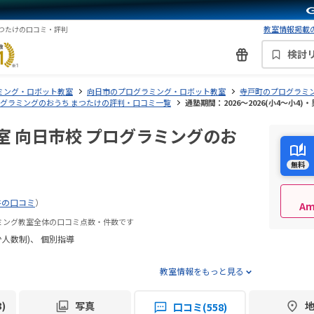
教室情報掲載の
まつたけの口コミ・評判
検討
ミング・ロボット教室
向日市のプログラミング・ロボット教室
寺戸町のプログラミ
ログラミングのおうち まつたけの評判・口コミ一覧
通塾期間：2026〜2026(小4〜小4
室 向日市校 プログラミングのお
無料
件の口コミ
）
A
ラミング教室全体の口コミ点数・件数です
少人数制)
個別指導
教室情報をもっと見る
)
写真
口コミ(558)