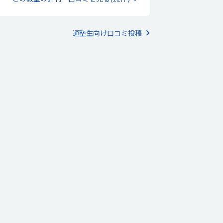
くさん置いてあるのは非常に好感が持てる。課題
どももパズルゲームをする時間も楽しみにしてい
容だけでは時間に対する料金設定は高いと感じ
、たくさんある問題を解くたびに達成感を感じて
。しかし、終わりの時間後も残って過ごさせてく
るようです。
るようなので、その点も考慮したいと思う。ボー
通塾生向け口コミ投稿
ゲームが何種類かあった。うちもボードゲームが
きなので、好感があった。