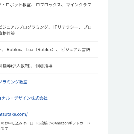
グ・ロボット教室
ロブロックス
マインクラフ
ビジュアルプログラミング
ITリテラシー
プロ
資格対策
ト
Roblox
Lua（Roblox）
ビジュアル言語
団指導(少人数制)
個別指導
グラミング教室
ョナル・デザイン株式会社
atsutake.com/
のお申し込みは、口コミ投稿でのAmazonギフトカード
外です