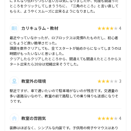
にすんなり伝わりづらい言い方は気になりましたが、何度も間違った
ところをクリックしてしまううちに、「三角のところ」と言い直して
もらえ、ようやくスムーズに出来るようになりました。
カリキュラム・教材
★★★★★
4
最近やっていなかったが、ロブロックスは見慣れたものだし、初心者
にちょうど良い簡単さだった。
課題を数件クリアしても、全てスタートが始めからになってしまうのは
時間がもったいないと思いました。
クリアしたらクリアしたところから、間違えても間違えたところからス
タート出来たら20分は短縮出来そうでした。
教室外の環境
★★★★★
3
駅近ですが、車で通いたいので駐車場がないのが残念です。交通量の
多い道路沿いなので、教室の前で路駐しての乗り降りも迷惑になりそ
うです。
教室の雰囲気
★★★★★
4
装飾はほぼなく、シンプルな内装です。子供用の椅子やマウスはあり