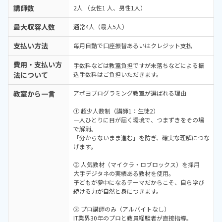
講師数
2人 （女性1 人、男性1人）
最大収容人数
通常4人（最大5人）
支払い方法
毎月自動で口座振替あるいはクレジット支払
費用・支払い方
手数料などは教室負担ですが未落ちなどによる振
法について
込手数料はご負担いただきます。
教室から一言
アポヨプログラミング教室が選ばれる理由
① 超少人数制（講師1：生徒2）
一人ひとりに目が届く環境で、つまずきをその場
で解消。
「分からないまま進む」を防ぎ、確実な理解につな
げます。
② 人気教材（マイクラ・ロブロックス）を採用
大手デジタネの実績ある教材を使用。
子どもが夢中になるテーマだからこそ、自ら学び
続ける力が自然と身につきます。
③ プロ講師のみ（アルバイトなし）
IT業界30年のプロと教員経験者が直接指導。