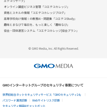
エテコリザーブ」
オンライン講座ビジネス管理「コエテコカレッジ」
資格とスキルの情報「コエテコカレッジブログ」
高等学校向け情報Ⅰの教務AI・問題集「コエテコStudy」
趣味とまなびで毎日を、もっと楽しく「趣味なび」
協会・団体運営システム「コエテコカレッジ|協会プラン」
© GMO Media, Inc. All Rights Reserved.
GMOインターネットグループのセキュリティ事業について
世界初総合ネットセキュリティサービス「GMOセキュリティ24」
パスワード漏洩診断
Webサイトリスク診断
セキュリティ相談AIチャットボット