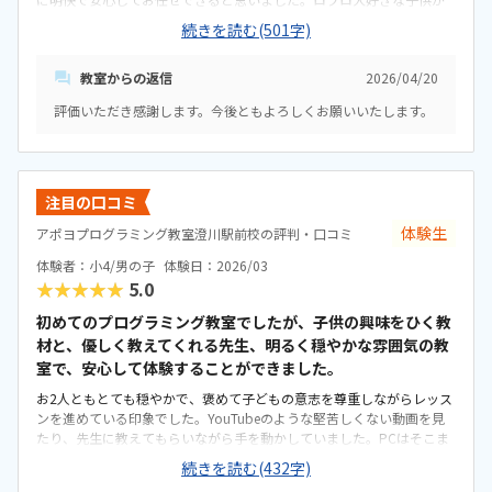
大興奮する楽しい教材で、体験中ずっと夢中になって取り組んでいま
続きを読む(501字)
した。専用駐車場は(多分)ありませんが、近隣に大型スーパー、カフ
ェ、ドラストもある為特に不便などはないと思います。教室内は白を
教室からの返信
2026/04/20
基調としたすっきりしたレイアウトです。対面で2人×2人掛けられる
テーブルにパソコンが置いてあり、側面に講師が座り指導するスタイ
評価いただき感謝します。今後ともよろしくお願いいたします。
ルです。車通りが多いので窓を開けるとやや騒がしくはあります。ほぼ
マンツーマンの丁寧な指導、教材も信用できる大手の物を使用、プロ
検の認定校で追加料金なしの検定対策講座あり、ワンストップで検定
受験まで完結出来ることを考慮すれば、決して高くはないかと思いま
す。子どもがふざけたり脱線しても、無理に流れを戻そうとせず、そこ
注目の口コミ
から発展させてくれたりして最後まで子ども達がストレスなく楽しく
体験生
アポヨプログラミング教室澄川駅前校の評判・口コミ
取り組んでいたのが1番の決め手でした。あとは先生方が学ぶ側に最良
の体制を整えてくださろうとしている点もとても良いと思いました。
体験者：小4/男の子
体験日：2026/03
★★★★★
5.0
初めてのプログラミング教室でしたが、子供の興味をひく教
材と、優しく教えてくれる先生、明るく穏やかな雰囲気の教
室で、安心して体験することができました。
お2人ともとても穏やかで、褒めて子どもの意志を尊重しながらレッス
ンを進めている印象でした。YouTubeのような堅苦しくない動画を見
たり、先生に教えてもらいながら手を動かしていました。PCはそこま
で慣れていたわけではないのですが、丁寧に教えてもらえていたので
続きを読む(432字)
安心です。子どもが飽きないような仕組みが整っている印象です。地下