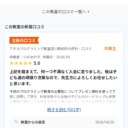
この教室の口コミ一覧へ
この教室の新着口コミ
注目の口コミ
体験生
アポヨプログラミング教室澄川駅前校の評判・口コミ
体験者：小4/女の子
体験日：2026/04
★★★★★
5.0
上記を踏まえて、何一つ不満なく入会に至りました。後は子
ども達の頑張り次第なので、先生方によろしくお任せしたい
と思います。
子供のプログラミング教育の必要性についてプレゼン資料を使って丁
寧に説明して頂き、料金体系や入会後の子どものロードマップも非常
に明快で安心してお任せできると思いました。ロブロ大好きな子供が
大興奮する楽しい教材で、体験中ずっと夢中になって取り組んでいま
続きを読む(501字)
した。専用駐車場は(多分)ありませんが、近隣に大型スーパー、カフ
ェ、ドラストもある為特に不便などはないと思います。教室内は白を
教室からの返信
2026/04/20
基調としたすっきりしたレイアウトです。対面で2人×2人掛けられる
テーブルにパソコンが置いてあり、側面に講師が座り指導するスタイ