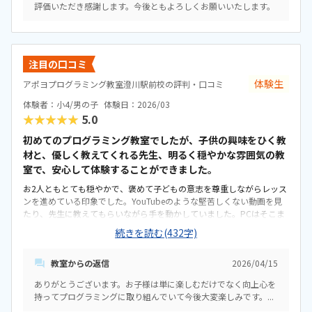
評価いただき感謝します。今後ともよろしくお願いいたします。
ルです。車通りが多いので窓を開けるとやや騒がしくはあります。ほぼ
マンツーマンの丁寧な指導、教材も信用できる大手の物を使用、プロ
検の認定校で追加料金なしの検定対策講座あり、ワンストップで検定
受験まで完結出来ることを考慮すれば、決して高くはないかと思いま
す。子どもがふざけたり脱線しても、無理に流れを戻そうとせず、そこ
注目の口コミ
から発展させてくれたりして最後まで子ども達がストレスなく楽しく
体験生
アポヨプログラミング教室澄川駅前校の評判・口コミ
取り組んでいたのが1番の決め手でした。あとは先生方が学ぶ側に最良
の体制を整えてくださろうとしている点もとても良いと思いました。
体験者：小4/男の子
体験日：2026/03
★★★★★
5.0
初めてのプログラミング教室でしたが、子供の興味をひく教
材と、優しく教えてくれる先生、明るく穏やかな雰囲気の教
室で、安心して体験することができました。
お2人ともとても穏やかで、褒めて子どもの意志を尊重しながらレッス
ンを進めている印象でした。YouTubeのような堅苦しくない動画を見
たり、先生に教えてもらいながら手を動かしていました。PCはそこま
で慣れていたわけではないのですが、丁寧に教えてもらえていたので
続きを読む(432字)
安心です。子どもが飽きないような仕組みが整っている印象です。地下
鉄近くでとても便利です。建物の駐車場は停めにくいですが、向かい
教室からの返信
2026/04/15
のスーパーを買い物がてら利用できるようです。中は清潔で、とても
綺麗です。中央に4人が向かい合って座れるテーブルがあり、先生の目
ありがとうございます。お子様は単に楽しむだけでなく向上心を
が届くようになっています。他の習い事と比較して月謝は割高かなと
持ってプログラミングに取り組んでいて今後大変楽しみです。...
感じていました。しかし、一回が90分としっかり取り組めることや、