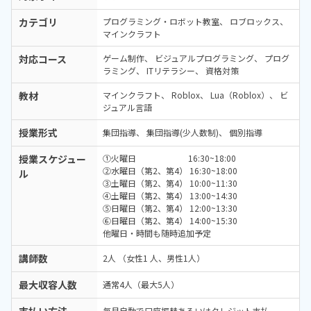
カテゴリ
プログラミング・ロボット教室
ロブロックス
マインクラフト
対応コース
ゲーム制作
ビジュアルプログラミング
プログ
ラミング
ITリテラシー
資格対策
教材
マインクラフト
Roblox
Lua（Roblox）
ビ
ジュアル言語
授業形式
集団指導
集団指導(少人数制)
個別指導
授業スケジュー
①火曜日 16:30~18:00
②水曜日（第2、第4） 16:30~18:00
ル
③土曜日（第2、第4） 10:00~11:30
④土曜日（第2、第4） 13:00~14:30
⑤日曜日（第2、第4） 12:00~13:30
⑥日曜日（第2、第4） 14:00~15:30
他曜日・時間も随時追加予定
講師数
2人 （女性1 人、男性1人）
最大収容人数
通常4人（最大5人）
毎月自動で口座振替あるいはクレジット支払