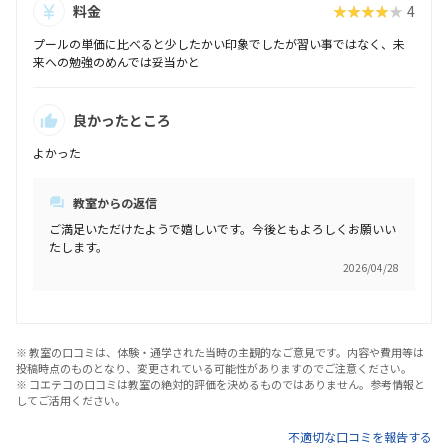
料金
★★★★★
4
プールの単価に比べると少したかい印象でしたが習い事ではなく、未
来への勉強のめんでは妥当かと
良かったところ
よかった
教室からの返信
ご満足いただけたようで嬉しいです。今後ともよろしくお願いい
たします。
2026/04/28
※ 教室の口コミは、体験・通学された当時の主観的なご意見です。内容や費用等は
投稿時点のものとなり、変更されている可能性がありますのでご注意ください。
※ コエテコの口コミは教室の絶対的評価を決めるものではありません。参考情報と
してご活用ください。
不適切な口コミを報告する