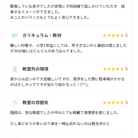
緊張している息子でしたが非常に子供目線で話しかけていただき 成
長するイメージができました。
お二人のバランスもとてもよく安心できました。
カリキュラム・教材
★★★★★
5
難しい印象や、小学1年生にしては、早すぎないかと最初は感じました
が30分後にはどんどんのめり込んでました。
教室外の環境
★★★★★
5
家からは近いので大変嬉しいですが、見学をした際に駐車場がかかる
のは少しネックですが当たり前かなっと！(^^;;
教室の雰囲気
★★★★★
5
階段は、急な角度でしたが中はとても綺麗で清潔感を感じました。
少し車どおりが多いので車を一時止めれないのは懸念点かと