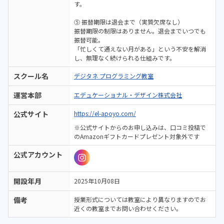
す。
⑤ 振替期限は退会まで（実質欠席なし）
振替期限の制限はありません。退会までいつでも
振替可能。
「忙しくて通えない月がある」という不安を解消
し、無理なく続けられる仕組みです。
スクール名
デジタネ プログラミング教室
運営本部
エデュケーショナル・デザイン株式会社
公式サイト
https://el-apoyo.com/
※公式サイトからのお申し込みは、口コミ投稿で
のAmazonギフトカードプレゼント対象外です
公式アカウント
開設年月
2025年10月08日
備考
授業形式については教室により異なりますのでお
近くの教室までお問い合わせください。