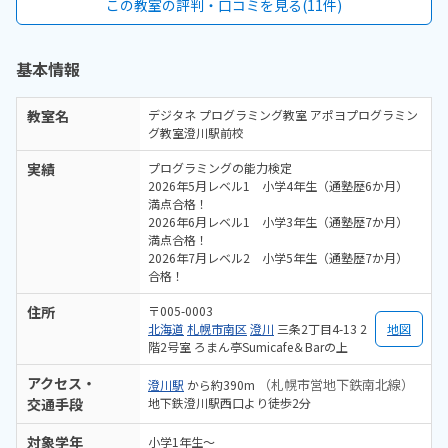
この教室の評判・口コミを見る(11件)
基本情報
教室名
デジタネ プログラミング教室 アポヨプログラミン
グ教室澄川駅前校
実績
プログラミングの能力検定
2026年5月レベル1 小学4年生（通塾歴6か月）
満点合格！
2026年6月レベル1 小学3年生（通塾歴7か月）
満点合格！
2026年7月レベル2 小学5年生（通塾歴7か月）
合格！
住所
〒005-0003
北海道
札幌市南区
澄川
三条2丁目4-13 2
地図
階2号室 ろまん亭Sumicafe＆Barの上
アクセス・
（札幌市営地下鉄南北線）
澄川駅
から約390m
交通手段
地下鉄澄川駅西口より徒歩2分
対象学年
小学1年生～