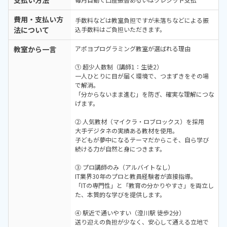
支払い方法
費用・支払い方
手数料などは教室負担ですが未落ちなどによる振
法について
込手数料はご負担いただきます。
教室から一言
アポヨプログラミング教室が選ばれる理由
① 超少人数制（講師1：生徒2）
一人ひとりに目が届く環境で、つまずきをその場
で解消。
「分からないまま進む」を防ぎ、確実な理解につな
げます。
② 人気教材（マイクラ・ロブロックス）を採用
大手デジタネの実績ある教材を使用。
子どもが夢中になるテーマだからこそ、自ら学び
続ける力が自然と身につきます。
③ プロ講師のみ（アルバイトなし）
IT業界30年のプロと教員経験者が直接指導。
「ITの専門性」と「教育の分かりやすさ」を両立し
た、本質的な学びを提供します。
④ 駅近で通いやすい（澄川駅 徒歩2分）
送り迎えの負担が少なく、安心して通える立地で