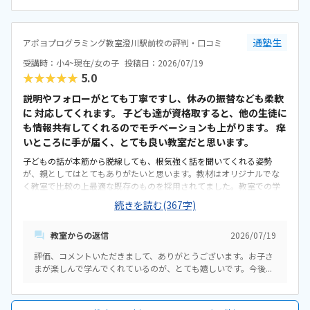
自宅でも復習の機会があることを考えると高すぎるわけではないと思
います。家ではゲームでマイクラをしていて親に色々言われることも
多いですが、ここでは思いっきり好きなだけ出来るようで、とても楽
しんでいることが親としても嬉しく思います、
通塾生
アポヨプログラミング教室澄川駅前校の評判・口コミ
受講時：小4~現在/女の子
投稿日：2026/07/19
★★★★★
5.0
説明やフォローがとても丁寧ですし、休みの振替なども柔軟
に 対応してくれます。 子ども達が資格取すると、他の生徒に
も情報共有してくれるのでモチベーションも上がります。 痒
いところに手が届く、とても良い教室だと思います。
子どもの話が本筋から脱線しても、根気強く話を聞いてくれる姿勢
が、親としてはとてもありがたいと思います。教材はオリジナルでな
く教室で比較の上最適な既存のものを採用されてました。教室での学
習に加えて、家庭で取り組むべき内容もプリントにまとめて提示して
続きを読む(367字)
もらえ助かりました。駅近です。マックスバリュ側で、車を一時的に
停められる場所もあるので通学に困ることはなくとても便利だと思い
教室からの返信
2026/07/19
ます。余計なものはなく、マイクラのぬいぐるみを置いて子ども達が
レッスン内容に興味を持てるように工夫されています。集中しやすい
評価、コメントいただきまして、ありがとうございます。お子さ
環境だと思います。教室内で資格受験も可能で、資格取得までのロー
まが楽しんで学んでくれているのが、とても嬉しいです。今後...
ドマップも明示してくれるので、適切な価格だと思います。子どもが
とにかく楽しそう。次のレッスンをいつも楽しみにしてて、レッスンも
ウキウキで出てくるので、通わせて良かったと思います。