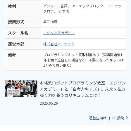
教材
ビジュアル言語
アーテックブロック
アーテッ
クロボ
その他
授業形式
集団指導
スクール名
エジソンアカデミー
運営本部
株式会社アーテック
備考
プログラミングキット買取制度あり（受講開始後1
年未満で退会した場合など、不要になったキットは
1万円で買い取り）
本格派ロボットプログラミング教室「エジソン
アカデミー」と「自考力キッズ」。未来を生き
抜く力を養うカリキュラムとは？
2025.05.26
通塾生向け口コミ投稿