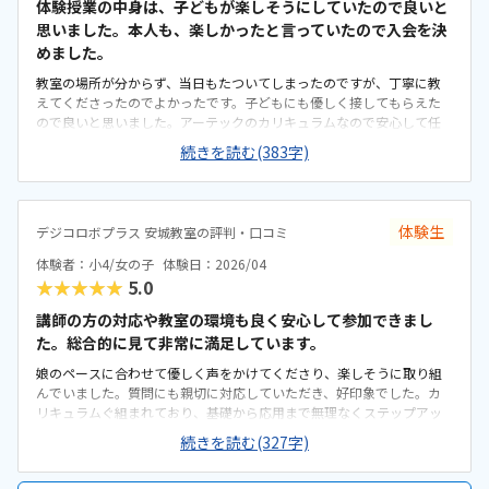
体験授業の中身は、子どもが楽しそうにしていたので良いと
使用できない点が残念でした。また、設備面でももう少し子ども向け
思いました。本人も、楽しかったと言っていたので入会を決
の配慮があるとより安心して通えると感じました。子どもが毎回楽し
めました。
そうに通っており、学ぶ意欲が自然と高まっているのを感じました。
先生もとても親切で、安心して任せられる環境だと思いました。
教室の場所が分からず、当日もたついてしまったのですが、丁寧に教
えてくださったのでよかったです。子どもにも優しく接してもらえた
ので良いと思いました。アーテックのカリキュラムなので安心して任
せられそうだと思いました。子どもも楽しそうにしていたのでよかっ
続きを読む(383字)
たです。子どもが好きそうな感じでした。駅から近いので、どこから
でも通いやすいと思いました。うちは家が最寄り駅から近くなので、
電車には乗らず直接通えるのが良いと思いました。雑居ビルの中にあ
るので、最初は場所がわかりにくかったですが、教室の中はそれを感
体験生
デジコロボプラス 安城教室の評判・口コミ
じさせない雰囲気で良いと思いました。月謝は決して安くはないです
が、将来の投資として頑張っていこうと思いました。子供が楽しく通
体験者：小4/女の子
体験日：2026/04
えるのが一番だと思いました。体験のあと家を空けることが多く電話
★★★★★
5.0
がつながりにくかったのですが、メールでフォローアップしてくださ
り安心感がありました。
講師の方の対応や教室の環境も良く安心して参加できまし
た。総合的に見て非常に満足しています。
娘のペースに合わせて優しく声をかけてくださり、楽しそうに取り組
んでいました。質問にも親切に対応していただき、好印象でした。カ
リキュラムぐ組まれており、基礎から応用まで無理なくステップアッ
プできる印象でした。教材も準備されていて、安心して学べる内容だ
続きを読む(327字)
と感じました。自宅から車で送迎しやすい距離でしたし、時間帯も無
理なく通える範囲で、安心して続けられそうです。教材がきちんと整