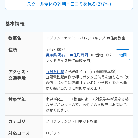
備されており学習に集中できる環境だと感じました。教室全体の雰囲
スクール全体の評判・口コミを見る(277件)
気も明るく初めてでも入りやすかったです。ロボット教材や指導の質
を踏まえると料金は適切だと思います。。内容に見合った価格だと感
じています。雰囲気がよく、子供が自然と興味を持って取り組める空
基本情報
気づくりがされていると感じました。
教室名
エジソンアカデミー バレッドキッズ 魚住南教室
住所
〒674-0084
兵庫県
明石市
魚住町西岡
100番地 （バ
地図
レッドキッズ魚住南教室内）
アクセス・
（山陽電鉄本線）
山陽魚住駅
から約510m
山陽電鉄駅南側の押しボタン式信号を渡り右へ､次
交通手段
の信号（左手に錦浦【キンポ】小学校）を左へ曲
がり突き当たりに看板が見えます。
対象学年
小学3年生～ ※教室によって対象学年が異なる場
合がございますので、お近くのお教室にお問い合
わせください。
カテゴリ
プログラミング・ロボット教室
対応コース
ロボット