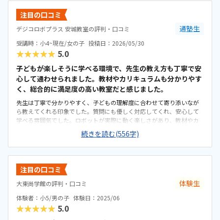
注目の口コミ
通塾生
デジコロボプラス 安城教室の評判・口コミ
受講時：小4~現在/女の子
投稿日：2026/05/30
★★★★★
5.0
子どもが楽しそうに学べる環境で、先生の教え方も丁寧で安
心して通わせられました。教材やカリキュラムも分かりやす
く、総合的に満足度の高い教室だと感じました。
先生は丁寧で分かりやすく、子どもの理解度に合わせて寄り添いなが
ら教えてくれる印象でした。質問にも優しく対応してくれ、安心して
学べる雰囲気でした。ロボットが実際に動く楽しさがあり、教材やカ
リキュラムも分かりやすく、試行錯誤しながら学べてとても充実して
続きを読む(556字)
いるカリキュラムでした。駅から近く通いやすく、教室の雰囲気も明
るく安心して通えました。教室は明るく学びやすい雰囲気でしたが、
共同のトイレが和式のみしかなく、娘が和式トイレを使えないため設
備面がもう少し配慮されていると安心して通えると感じました。料金
注目の口コミ
設定は内容に対して妥当で、負担も特に感じませんでした。カリキュ
ラムやサポート面を考えると納得できる価格で、安心して続けられる
体験生
大東尚学館の評判・口コミ
と感じました。教室は明るく安心でき、子どもが楽しそうに取り組む
体験者：小5/男の子
体験日：2025/06
姿が親として嬉しかったです。特にロボットが動いた瞬間の笑顔が印
★★★★★
5.0
象的で、意欲的に学べる環境だと感じました。教室自体は学びやすい
環境でしたが、ビルの共同トイレが和式のため子どもが和式トイレを