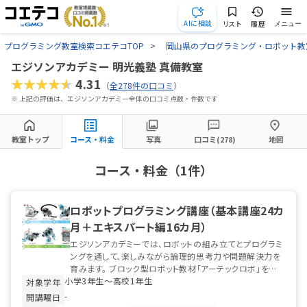
AIに相談
リスト
履歴
メニュー
プログラミング教室検索コエテコTOP
岡山県のプログラミング・ロボット教
エジソンアカデミー 明光義塾 真備教室
★★★★★
4.31
（
全278件の口コミ
）
※ 上記の評価は、エジソンアカデミー全体の口コミ点数・件数です
教室トップ
コース・料金
写真
口コミ(278)
地図
コース・料金（1件）
ロボットプログラミング講座（基本講座24カ
月＋エキスパート編16カ月）
エジソンアカデミーでは、ロボットの組み立てとプログラミ
ングを通して、楽しみながら論理的思考力や問題解決力を
育みます。 ブロック型ロボット教材「アーテックロボ」を使
小学3年生〜高校1年生
った毎月の制作と、本格的な...
対象学年
-
開講曜日