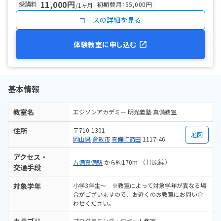
11,000円
受講料
初期費用：55,000円
/1ヶ月
コースの詳細を見る
体験教室に申し込む
基本情報
教室名
エジソンアカデミー 明光義塾 真備教室
住所
〒710-1301
地図
岡山県
倉敷市
真備町箭田
1117-46
アクセス・
（井原線）
吉備真備駅
から約170m
交通手段
対象学年
小学3年生～ ※教室によって対象学年が異なる場
合がございますので、お近くのお教室にお問い合
わせください。
プログラミング・ロボット教室