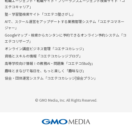
転職エージェント・転職サイト・フリーランスエージェント検索サイト「コ
エテコキャリア」
塾・学習塾検索サイト「コエテコ塾さがし」
AIで、スクール運営をアップデートする業務管理システム「コエテコマネー
ジャー」
Googleマップ・検索からカンタンに予約できるオンライン予約システム「コ
エテコリザーブ」
オンライン講座ビジネス管理「コエテコカレッジ」
資格とスキルの情報「コエテコカレッジブログ」
高等学校向け情報Ⅰの教務AI・問題集「コエテコStudy」
趣味とまなびで毎日を、もっと楽しく「趣味なび」
協会・団体運営システム「コエテコカレッジ|協会プラン」
© GMO Media, Inc. All Rights Reserved.