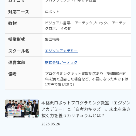
カテゴリ
対応コース
ロボット
教材
ビジュアル言語
アーテックブロック
アーテッ
クロボ
その他
授業形式
集団指導
スクール名
エジソンアカデミー
運営本部
株式会社アーテック
備考
プログラミングキット買取制度あり（受講開始後1
年未満で退会した場合など、不要になったキットは
1万円で買い取り）
本格派ロボットプログラミング教室「エジソン
アカデミー」と「自考力キッズ」。未来を生き
抜く力を養うカリキュラムとは？
2025.05.26