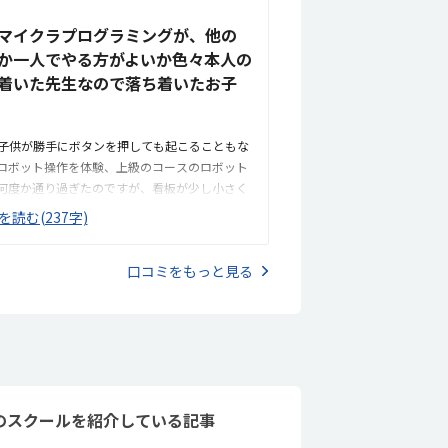
マイクラプログラミングが、他の
か一人でやる方がよいか色々本人の
着いた先生なので落ち着いたお子
子供が勝手にボタンを押しても起こることもな
ロボット操作を体験、上級のコースのロボット
何度か通り過ぎたのですが、看板が少し小さく
しても良いかなと思ったアットホームで自宅マ
を読む(237字)
の上にパソコンが置かれていてサンプルな感じ
じたが、90分なので仕方ないかもとは思った。で
口コミをもっと見る
のスクールを紹介している記事