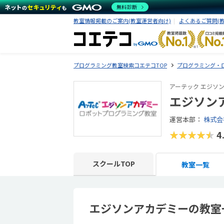
無料診断
教室情報掲載のご案内(教室運営者向け)
よくあるご質問(
プログラミング教室検索コエテコTOP
プログラミング・
アーテック エジソ
エジソン
運営本部：
株式会
★★★★★
4
スクールTOP
教室一覧
エジソンアカデミーの教室