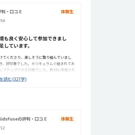
評判・口コミ
体験生
04
境も良く安心して参加できまし
足しています。
けてくださり、楽しそうに取り組んでいまし
き、好印象でした。カリキュラムぐ組まれてお
ップアップできる印象でした。教材も準備され
じました。自宅から車で送迎しやすい距離でし
を読む(327字)
で、安心して続けられそうです。教材がきちん
環境だと感じました。教室全体の雰囲気も明る
ロボット教材や指導の質を踏まえると料金は適
価格だと感じています。雰囲気がよく、子供が
づくりがされていると感じました。
idsFuseの評判・口コミ
体験生
12