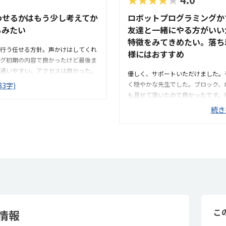
わせるかはもう少し考えてか
ロボットプログラミングか
もみたい
友達と一緒にやる方がいい
特徴をみてきめたい。落ち
行う任せる方針。声かけはしてくれ
様にはおすすめ
グ初期の内容で良かったけど最後ま
通いやすい。アクセスは良かった。
優しく、サポートいただけました。
がいなかったので常時の様子が分か
く穏やかな先生でした。ブロック、
3字)
グとは関係ないものも多かった。プ
も見せて頂いたので良かったです。
思う。内容もパンフレットをみて理
見落としがちなので、もう少し工夫
続き
供が楽しそうだった。すぐ正解を教
ンションの一室のような感じで、机
った。
月2回で9000円は少し高いなと感
きれば毎週で12000位
こ
情報