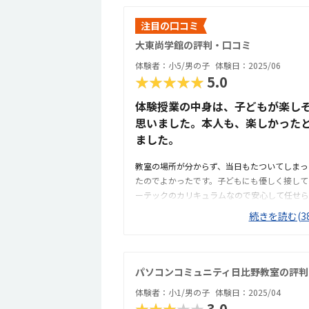
注目の口コミ
大東尚学館の評判・口コミ
体験者：小5/男の子
体験日：2025/06
★★★★★
5.0
体験授業の中身は、子どもが楽し
思いました。本人も、楽しかった
ました。
教室の場所が分からず、当日もたついてしまっ
たのでよかったです。子どもにも優しく接して
ーテックのカリキュラムなので安心して任せら
しそうにしていたのでよかったです。子どもが
続きを読む(38
ので、どこからでも通いやすいと思いました。
で、電車には乗らず直接通えるのが良いと思い
最初は場所がわかりにくかったですが、教室の
いと思いました。月謝は決して安くはないです
パソコンコミュニティ日比野教室の評判
うと思いました。子供が楽しく通えるのが一番
体験者：小1/男の子
体験日：2025/04
けることが多く電話がつながりにくかったので
★★★★★
3.0