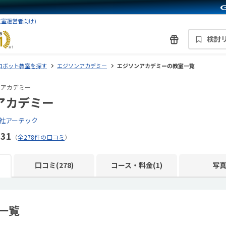
教室運営者向け)
検討
ロボット教室を探す
エジソンアカデミー
エジソンアカデミーの教室一覧
ンアカデミー
アカデミー
社アーテック
.31
（
全278件の口コミ
）
口コミ(278)
コース・料金(1)
写
一覧