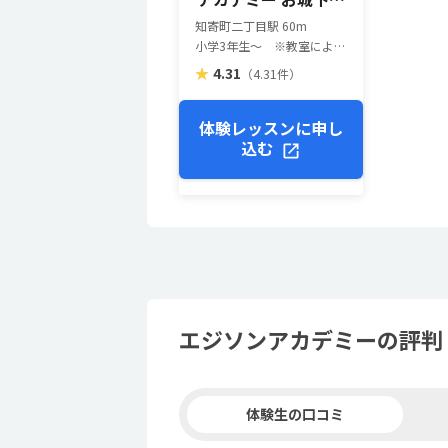
ース校
知寄町二丁目駅 60m
小学3年生～ ※教室によって対象学年が異なる場合がございますので、お近くのお教室にお問い合わせください。
★
4.31
（4.31件）
体験レッスンに申し
込む
エジソンアカデミーの評判
体験生の口コミ