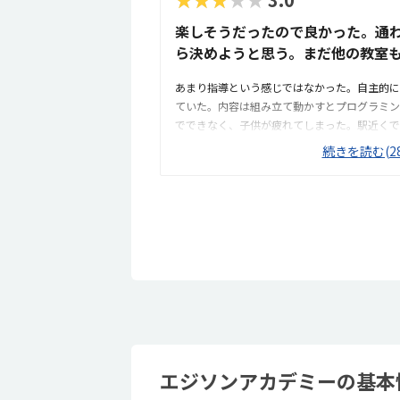
くださり安心感がありました。
楽しそうだったので良かった。通
ら決めようと思う。まだ他の教室
あまり指導という感じではなかった。自主的に
ていた。内容は組み立て動かすとプログラミン
でできなく、子供が疲れてしまった。駅近くで
アパートの一室で場所も分かりやすかった。人
続きを読む(28
りにくかった。本が沢山あったがプログラミン
ログラミング教室としては妥当な回数料金だと
解しやすかった。実際組み立て動かす内容は子
えるのではなく試行錯誤していたので勉強にな
エジソンアカデミーの基本