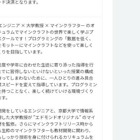
ード決済となります。
エンジニア × 大学教授 × マインクラフター のオ
キュラムでマインクラフトの世界で楽しく学ぶプ
スクールです！プログラミングの「敷居を低く、
をモットーにマインクラフトなどを使って楽しく
くりを目指しています。
進度や学年に合わせた生徒に寄り添った指導を行
までに習得しないといけないといった授業の構成
持ってしまわないために、一人ひとりの進み具合
業スピードを変えて指導しています。プログラミン
を持つことなく、楽しく続けていける環境づくり
ます。
開発をしているエンジニアと、京都大学で情報系
した大学教授が ”エドモンドオリジナル” のマイ
材を監修。さらにマインクラフトリリース時から
る生粋のマインクラフターも教材開発に関わり、
もしっかり技術を身に付けられるカリキュラムを