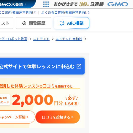
ご案内(教室運営者向け)
よくあるご質問(教室運営者向け)
リスト
閲覧履歴
AIに相談
ング・ロボット教室
エドモンド
エドモンド 南柏校
公式サイトで体験レッスンに申込む
受講した体験レッスン
口コミ
の
を投稿すると
2,000
必ず
azon
トカード
円分
もらえる！
キャンペーン詳細
口コミを投稿する