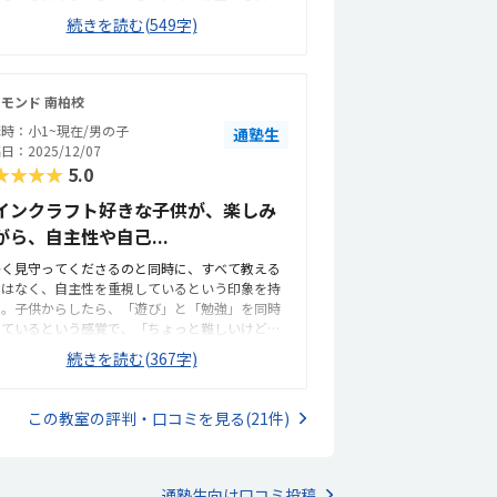
きはポジティブに教えてくださったのでこどもの
続きを読む(549字)
白いに繋がったのだと思います。先生のお陰で
。馴染みのあるマインクラフトで授業を進めてく
さることで、こどもが楽しく授業を受けることが
きて１時間あっという間だそうです。家に帰って
モンド 南柏校
もっとやりたいと話しています。家から近いので
時：小1~現在/男の子
通塾生
常に便利です。駅からも近くコンビニやスーパー
日：2025/12/07
あるので立地は良い場所です。ドアを開けたらマ
★★★★
5.0
クラの世界が広がっていて楽しい雰囲気です。先
は生徒さん達が過ごしやすいようにウォーターサ
インクラフト好きな子供が、楽しみ
バーを置いたりぬいぐるみや小物も多く工夫され
がら、自主性や自己...
います。綺麗で清潔感もあります。他の習い事を
たことがないのですが、先生のスキル面から考え
かく見守ってくださるのと同時に、すべて教える
と有難い金額かなと思います。授業のクラス料金
ではなく、自主性を重視しているという印象を持
安価で抑えられているので、追加でもっとやりた
た。子供からしたら、「遊び」と「勉強」を同時
というこどもの希望にも前向きに応えられます。
しているという感覚で、「ちょっと難しいけど、
験の時に頑張ったらマイクラグッツをプレゼン
張りたい」と思えているのが良い。駅から近いた
！にこどもは惹かれてましたが、今ではプログラ
続きを読む(367字)
利便性が良く、周辺環境も悪くないので、安心し
ングが楽しくて通っています。先生との相性が一
通わせることができる。アットホームな雰囲気
の決め手だねと夫婦の意見が一致しています。
、生徒さん達が自ら通いたいと思えているように
この教室の評判・口コミを見る(21件)
える。設備にも無駄がなく、学びやすい環境。
々なコストがかかることは理解しているが、もう
しリーズナブルだと有難いとは思う。少し難しい
感じていることに挑戦したいと思えている様子
通塾生向け口コミ投稿