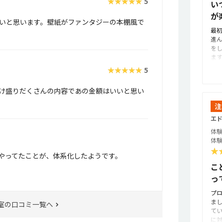
★★★★★
5
い
が
いと思います。壁紙がファンタジーの本棚風で
最
進
を
ま
で
★★★★★
5
こ
か
け盛りだくさんの内容であの金額はいいと思い
で
せ
注
材
エド
の
の
体験
効
体験
じ
★
くやってたことが、体系化したようです。
実
時
こ
ま
っ
楽
見
プ
ま
室の口コミ一覧へ
て
に