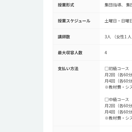
授業形式
集団指導
集
授業スケジュール
土曜日・日曜
講師数
3人 （女性1 
最大収容人数
4
支払い方法
□初級コース
月2回（各60分
月4回（各60分
※教材費・シス
□中級コース
月2回（各60分
月4回（各60分
※教材費・シス