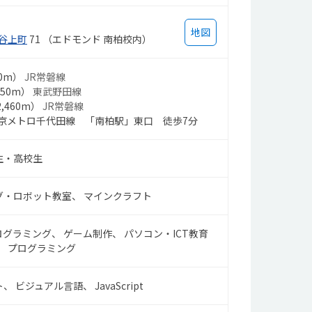
で
い
地図
る
谷上町
71 （エドモンド 南柏校内）
も
有
0m）
JR常磐線
850m）
東武野田線
,460m）
JR常磐線
東京メトロ千代田線 「南柏駅」東口 徒歩7分
生・高校生
グ・ロボット教室
マインクラフト
ログラミング
ゲーム制作
パソコン・ICT教育
プログラミング
ト
ビジュアル言語
JavaScript