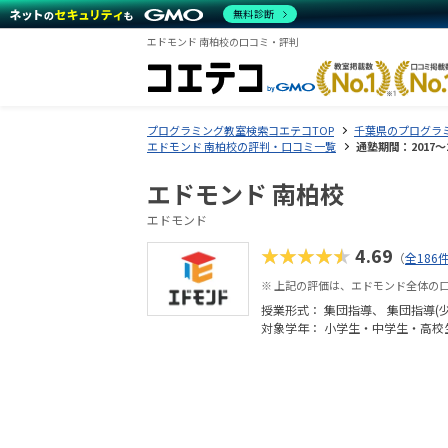
無料診断
エドモンド 南柏校の口コミ・評判
プログラミング教室検索コエテコTOP
千葉県のプログラ
エドモンド 南柏校の評判・口コミ一覧
通塾期間：2017〜
エドモンド 南柏校
エドモンド
★★★★★
4.69
（
全186
※ 上記の評価は、エドモンド全体の
授業形式：
集団指導
集団指導(
対象学年： 小学生・中学生・高校