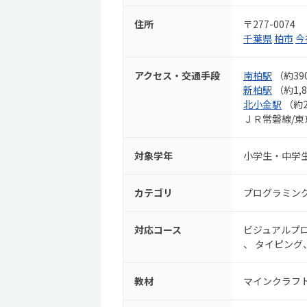
住所
〒277-0074
千葉県
柏市
今
アクセス・交通手段
南柏駅
（約39
新柏駅
（約1,
北小金駅
（約2
ＪＲ常磐線/
対象学年
小学生・中学
カテゴリ
プログラミン
対応コース
ビジュアルプ
タイピング
教材
マインクラフ