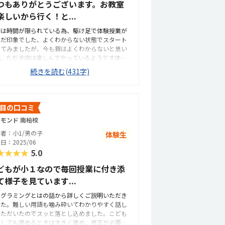
つもありがとうございます。お教室
楽しいから行く！と...
初は時間が限られている為、駆け足で体験授業が
んだ印象でした、よくわからない状態でスタート
してみましたが、今も親はよくわからないと思い
す。ただ子供は楽しんでやっているようです体験
は特段問題はなかったと思いますが、最初なので
続きを読む(431字)
のような流れなのかと自然と受け入れました。家
ら近いので通学は問題ないです。駐車場がないの
車で来る方は近くの駐車場利用が必要かもしれま
ん必要な設備は全て揃っているかと思います、機
目の口コミ
の管理の為かお教室が少し暗か感じる印象がある
モンド 南柏校
で勿体無いです初めてのプログラミング教室です
で料金は正直よくわかりません。子供が楽しくて
者：小1/男の子
体験生
果が出れば安いですし、そうでなければ高いと感
日：2025/06
ると思います。ゲーム感覚で進めておりますが、
★★★★
5.0
際にプログラムを打つことになるレベルになった
に点と点が線で頭の中で結びつくのが、、がまだ
どもが小１なので毎回授業に付き添
だわからないレベルです先生が優しくて、子供が
て様子を見ています...
しくなるような仕組みを作ってくれている行動が
られるのがすごく好感が持てます。
ログラミングとはの話から詳しくご説明いただき
した。難しい用語も噛み砕いてわかりやすく話し
いただいたのでスッと落とし込めました。こども
対しても褒めるときは大きく褒め、修正が必要な