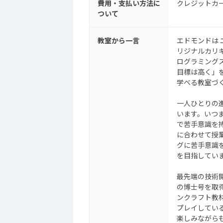
費用・支払い方法に
クレジットカ
ついて
教室から一言
エドモンドは 
リジナルカリ
ログラミング
目標は高く」
学べる教室づ
一人ひとりの
います。いつ
で苦手意識を
に合わせて授
グに苦手意識
を目指してい
最先端の技術
の博士号を取得
ンクラフト教
プレイしてい
楽しみながら