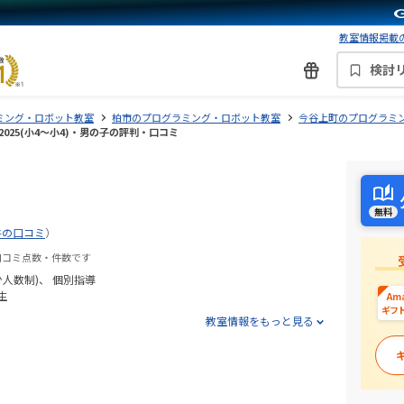
教室情報掲載の
検討
ミング・ロボット教室
柏市のプログラミング・ロボット教室
今谷上町のプログラミ
2025(小4〜小4)・男の子の評判・口コミ
無料
件の口コミ
）
口コミ点数・件数です
少人数制)
個別指導
生
Am
ギフ
教室情報をもっと見る