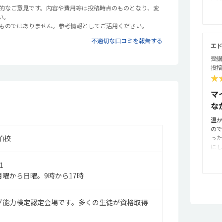
と
観的なご意見です。内容や費用等は投稿時点のものとなり、変
面
い。
す
るものではありません。参考情報としてご活用ください。
だ
不適切な口コミを報告する
で
エド
も
受講
非
投稿
も
★
イ
生
マ
ー
な
て
し
温
る
の
も
柏校
っ
い
に
体
頑
ト
1
め
ミ
て
曜から日曜。9時から17時
番
で
見
様
グ能力検定認定会場です。多くの生徒が資格取得
少
と