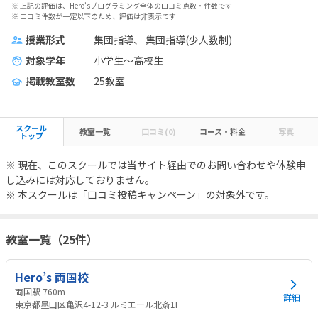
※ 上記の評価は、Hero'sプログラミング全体の口コミ点数・件数です
※ 口コミ件数が一定以下のため、評価は非表示です
授業形式
集団指導
集団指導(少人数制)
対象学年
小学生～高校生
掲載教室数
25教室
スクール
教室一覧
口コミ(0)
コース・料金
写真
トップ
※ 現在、このスクールでは当サイト経由でのお問い合わせや体験申
し込みには対応しておりません。
※ 本スクールは「口コミ投稿キャンペーン」の対象外です。
教室一覧（25件）
Hero’s 両国校
両国駅 760m
詳細
東京都墨田区亀沢4-12-3 ルミエール北斎1F