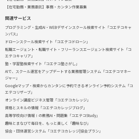
【在宅勤務・業務委託】事務・カンタン作業募集
関連サービス
プログラミング・生成AI・WEBデザインスクール検索サイト「コエテコキャ
ンパス」
ドローンスクール検索サイト「コエテコドローン」
転職エージェント・転職サイト・フリーランスエージェント検索サイト「コ
エテコキャリア」
塾・学習塾検索サイト「コエテコ塾さがし」
AIで、スクール運営をアップデートする業務管理システム「コエテコマネー
ジャー」
Googleマップ・検索からカンタンに予約できるオンライン予約システム「コ
エテコリザーブ」
オンライン講座ビジネス管理「コエテコカレッジ」
資格とスキルの情報「コエテコカレッジブログ」
高等学校向け情報Ⅰの教務AI・問題集「コエテコStudy」
趣味とまなびで毎日を、もっと楽しく「趣味なび」
協会・団体運営システム「コエテコカレッジ|協会プラン」