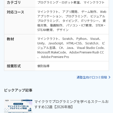
カテゴリ
プログラミング・ロボット教室
マインクラフト
対応コース
マインクラフト
アプリ開発
ゲーム制作
Web
アプリケーション
プログラミング
ビジュアル
プログラミング
タイピング
ITリテラシー
資
格対策
動画制作
パソコン・ICT教育
STEM・
STEAM教育
デザイン
教材
マインクラフト
Scratch
Python
Viscuit
Unity
JavaScript
HTML+CSS
ScratchJr
ビ
ジュアル言語
C#
Java
Visual Studio Code
Microsoft MakeCode
Adobe Premiere Rush CC
Adobe Premiere Pro
授業形式
個別指導
通塾生向け口コミ投稿
ピックアップ記事
マイクラでプログラミングを学べるスクールお
すすめ12選【2026年版】