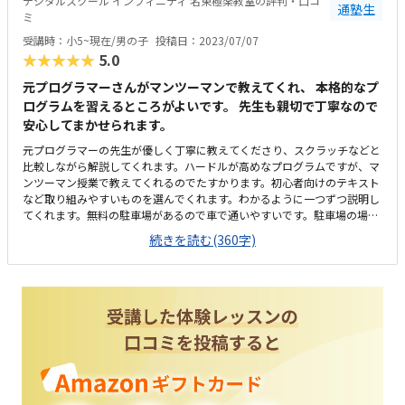
デジタルスクール インフィニティ 名東極楽教室の評判・口コ
通塾生
ミ
受講時：小5~現在/男の子
投稿日：2023/07/07
★★★★★
5.0
元プログラマーさんがマンツーマンで教えてくれ、 本格的なプ
ログラムを習えるところがよいです。 先生も親切で丁寧なので
安心してまかせられます。
元プログラマーの先生が優しく丁寧に教えてくださり、スクラッチなどと
比較しながら解説してくれます。ハードルが高めなプログラムですが、マ
ンツーマン授業で教えてくれるのでたすかります。初心者向けのテキスト
など取り組みやすいものを選んでくれます。わかるように一つずつ説明し
てくれます。無料の駐車場があるので車で通いやすいです。駐車場の場所
を体験のときに説明してくれます。車で送り迎えができない場合もバス停
続きを読む(360字)
が近くにあるので、バスでも通うことができると思います。いくつかの部
屋があり、マンツーマンで取り組むときも他が気にならないです。はじめ
はマンツーマンで教えていただきたかったので、キャンペーンがありハー
ドルが下がりはじめることができてよかったです。一つ一つ丁寧に教えて
くれたり、分かりやすい表現を使ってくれます。特にありません。