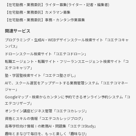
【在宅勤務・業務委託】ライター募集(ライター・記者・編集者)
【在宅勤務・業務委託】カメラマン募集
【在宅勤務・業務委託】事務・カンタン作業募集
関連サービス
プログラミング・生成AI・WEBデザインスクール検索サイト「コエテコキャ
ンパス」
ドローンスクール検索サイト「コエテコドローン」
転職エージェント・転職サイト・フリーランスエージェント検索サイト「コ
エテコキャリア」
塾・学習塾検索サイト「コエテコ塾さがし」
AIで、スクール運営をアップデートする業務管理システム「コエテコマネー
ジャー」
Googleマップ・検索からカンタンに予約できるオンライン予約システム「コ
エテコリザーブ」
オンライン講座ビジネス管理「コエテコカレッジ」
資格とスキルの情報「コエテコカレッジブログ」
高等学校向け情報Ⅰの教務AI・問題集「コエテコStudy」
趣味とまなびで毎日を、もっと楽しく「趣味なび」