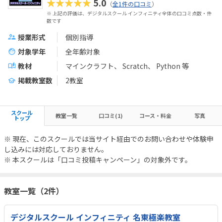
★★★★★
5.0
（
全1件の口コミ
）
※ 上記の評価は、デジタルスクール インフィニティ全体の口コミ点数・件
数です
授業形式
個別指導
対象学年
全年齢対象
教材
マインクラフト
Scratch
Python
等
掲載教室数
2教室
スクール
教室一覧
口コミ(1)
コース・料金
写真
トップ
※ 現在、このスクールでは当サイト経由でのお問い合わせや体験申
し込みには対応しておりません。
※ 本スクールは「口コミ投稿キャンペーン」の対象外です。
教室一覧（2件）
デジタルスクール インフィニティ 名東極楽教室