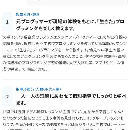
教育方針・理念
元プログラマーが現場の体験をもとに、『生きた』プロ
1
グラミングを楽しく教えます。
大手インフラ系企業のシステムエンジニア・プログラマーとして約15年間の
実績を積み、現在は専門学校でプログラミングを教えている講師が、マンツ
ーマンで『生きた』プログラミングを一から教えます。幼児～中学生の習い
事としてのプログラミング学習はもちろんのこと、中学の技術家庭科・高校
の情報科のプログラミング学習の補助、大学入試対策、アプリやゲーム作
成の学習まで、幅広く対応。
指導形態（少人数OR大人数）
一人一人の理解にあわせて個別指導でしっかりと学べ
2
ます。
世間では視覚で学ぶ動画レッスンが主流ですが、見ながら学習してなんと
なくわかった気になってしまう事例も見受けられます。グループレッスンも
然りで、全員が同じペースで理解できるとは限りません。当校では、一人一