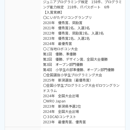
ジュニアプログラミング検定 158件、プログラミ
ング能力検定 218件、ITパスポート 6件
【入賞実績】
〇にいがたデジコングランプリ
2020年 優秀賞、奨励賞
2021年 優秀賞2名、入選3名
2022年 優秀賞、奨励賞2名、入選3名
2023年 優秀賞2名、入選2名
2024年 最優秀賞
〇ご当地ロボコン大会
第1回 優勝、準優勝
第2回 優勝、デザイン賞、全国大会優勝
第3回 オープン部門優勝
第4回 小学生の部準優勝、オープン部門優勝
〇全国選抜小学生プログラミング大会
2025年 新潟選抜（最優秀賞）
〇全国小学生プログラミング大会ゼロワングラン
ドスラム
2024年 全国大会出場
〇WRO Japan
2023年 新潟県予選2位
2024年 全国大会出場
〇３DCADコンテスト
2023年 最優秀賞、優秀賞