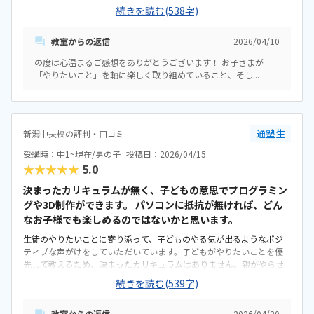
で考えて、気づきが得られていると思います。スクラッチに関しては、
続きを読む(538字)
テキストを見ながら自分で進めており、楽しく受講しています。以前
の場所話に比べて駐車場が広くなったので送迎も楽になりました。い
教室からの返信
2026/04/10
つも先生の皆さんが温かく迎えてくれ、息子も毎回楽しみに通ってい
ます。70分があっという間に感じるそうです。子供の考えや思考を否
の度は心温まるご感想をありがとうございます！ お子さまが
定することなく、常に寄り添ってくれる講師が多いと感じました。料
「やりたいこと」を軸に楽しく取り組めていること、そし...
金に関しては適正な価格かと思います。受講回数が選択できること、
振り替えが可能なところ可愛いと思います。子供が「今日はこれが出
来た！」「次はこれをしてみたい！」「お兄さんが格好いいの作って
いたから自分も作りたい！」と刺激をたくさんもらって、どんどん成
長していく姿は、親としてとても嬉しく思います。楽しいイベントも
通塾生
新潟中央校の評判・口コミ
多く企画されており、その都度、刺激をもらっています。特に3Dプリ
受講時：中1~現在/男の子
投稿日：2026/04/15
ンターは、自分が作ったものが形になるため、大好きなカリキュラム
★★★★★
5.0
の一つです。特になしいつもありがとうございます。引き継ぎよろしく
お願いします。
決まったカリキュラムが無く、子どもの意思でプログラミン
グや3D制作ができます。 パソコンに抵抗が無ければ、どん
なお子様でも楽しめるのではないかと思います。
生徒のやりたいことに寄り添って、子どものやる気が出るようなポジ
ティブな声がけをしていただいています。子どもがやりたいことを優
先して教えるため、決まったカリキュラムはありません。親がやらせ
たいこととのギャップがあり戸惑うこともありましたが、柔軟に対応
続きを読む(539字)
してもらえるよう相談に乗っていただけて安心しました。検定も、受
けたいタイミングで受けられるのが良いと思います。県道沿いにあり
教室からの返信
2026/04/20