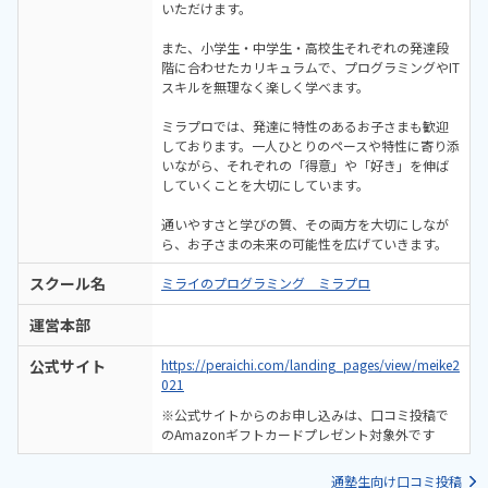
いただけます。
また、小学生・中学生・高校生それぞれの発達段
階に合わせたカリキュラムで、プログラミングやIT
スキルを無理なく楽しく学べます。
ミラプロでは、発達に特性のあるお子さまも歓迎
しております。一人ひとりのペースや特性に寄り添
いながら、それぞれの「得意」や「好き」を伸ば
していくことを大切にしています。
通いやすさと学びの質、その両方を大切にしなが
ら、お子さまの未来の可能性を広げていきます。
スクール名
ミライのプログラミング ミラプロ
運営本部
公式サイト
https://peraichi.com/landing_pages/view/meike2
021
※公式サイトからのお申し込みは、口コミ投稿で
のAmazonギフトカードプレゼント対象外です
通塾生向け口コミ投稿