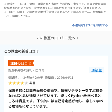
※ 教室の口コミは、体験・通学された当時の主観的なご意見です。内容や費用等は
投稿時点のものとなり、変更されている可能性がありますのでご注意ください。
※ コエテコの口コミは教室の絶対的評価を決めるものではありません。参考情報と
してご活用ください。
不適切な口コミを報告する
この教室の口コミ一覧へ
この教室の新着口コミ
注目の口コミ
通塾生
新潟中央校の評判・口コミ
受講時：小3~現在/女の子
投稿日：2026/04/11
★★★★★
4.0
保護者的には高専受験の準備や、情報リテラシーを学ぶ機会
なればと思い通塾させています。楽しくPythonを学べると
ころは貴重です。 子供的には自己肯定感が増し、楽しく学べ
る居場所になっています。