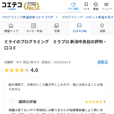
AIに相談
リスト
履歴
メニュー
プログラミング教室検索コエテコTOP
プログラミング・ロボット教室を探す
教室トップ
コース・料金
写真
口コミ(18)
地図
ミライのプログラミング ミラプロ 新潟中央校の評判・
口コミ
通塾生
受講時：中3~現在/男の子
投稿日：2026/04/19
★★★★★
4.0
前の項目で、大体のところ書き尽くしたので、他には伝えることは有
りません
講師の評価
★★★★★
5
受講は見てないので具体的には解りませんが指導報告書により良い方