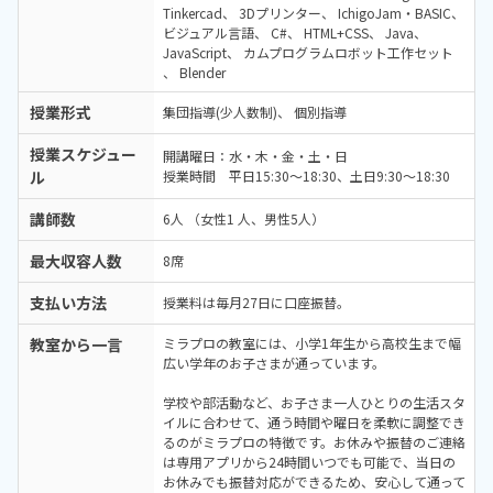
Tinkercad
3Dプリンター
IchigoJam・BASIC
ビジュアル言語
C#
HTML+CSS
Java
JavaScript
カムプログラムロボット工作セット
Blender
授業形式
集団指導(少人数制)
個別指導
授業スケジュー
開講曜日：水・木・金・土・日
ル
授業時間 平日15:30～18:30、土日9:30～18:30
講師数
6人 （女性1 人、男性5人）
最大収容人数
8席
支払い方法
授業料は毎月27日に口座振替。
教室から一言
ミラプロの教室には、小学1年生から高校生まで幅
広い学年のお子さまが通っています。
学校や部活動など、お子さま一人ひとりの生活スタ
イルに合わせて、通う時間や曜日を柔軟に調整でき
るのがミラプロの特徴です。お休みや振替のご連絡
は専用アプリから24時間いつでも可能で、当日の
お休みでも振替対応ができるため、安心して通って