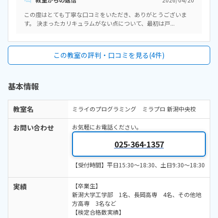
駐車場もあるため、車が一番通いやすいです。子どもは公共機関が好
きなので、散歩も兼ねて電車やバスで通っていますが、今のところ特
この度はとても丁寧な口コミをいただき、ありがとうございま
に困ることはありません。開放感があって、子どもも過ごしやすいと
す。 決まったカリキュラムがない点について、最初は戸...
思います。見学に行った他の教室では、狭い空間にパソコンが並んで
いて息苦しい感じがしたので、ゆったりした空間は大事だなと感じて
います。一人一人に合わせて教えていただけることや、自宅には無い3
Dプリンタを使って立体を作ることができることを考えると、妥当な金
この教室の評判・口コミを見る(4件)
額だと思います。習い事を嫌う息子が、毎回楽しみに通っているとこ
ろが親として嬉しいです。子どもが好きなこと、楽しいと思うことを
学ばせるのが一番だと感じています。また、無料体験できる回数が多
基本情報
いため、子どもに合うか吟味する期間を設けられたことが良かったで
す。特にありません。
教室名
ミライのプログラミング ミラプロ 新潟中央校
お問い合わせ
お気軽にお電話ください。
025-364-1357
【受付時間】平日15:30～18:30、土日9:30～18:30
実績
【卒業生】
新潟大学工学部 1名、長岡高専 4名、その他地
方高専 3名など
【検定合格数実績】