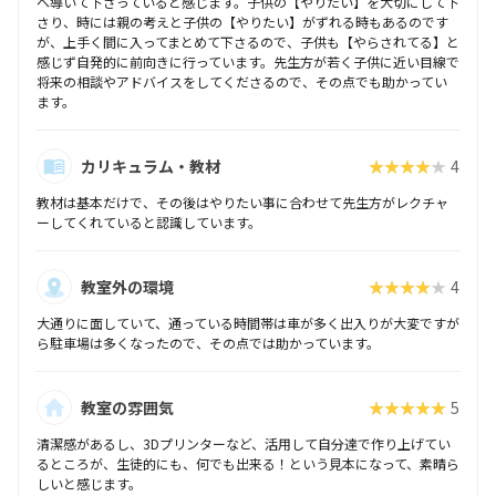
へ導いて下さっていると感じます。子供の【やりたい】を大切にして下
さり、時には親の考えと子供の【やりたい】がずれる時もあるのです
が、上手く間に入ってまとめて下さるので、子供も【やらされてる】と
感じず自発的に前向きに行っています。先生方が若く子供に近い目線で
将来の相談やアドバイスをしてくださるので、その点でも助かってい
ます。
カリキュラム・教材
★★★★★
4
教材は基本だけで、その後はやりたい事に合わせて先生方がレクチャ
ーしてくれていると認識しています。
教室外の環境
★★★★★
4
大通りに面していて、通っている時間帯は車が多く出入りが大変ですが
ら駐車場は多くなったので、その点では助かっています。
教室の雰囲気
★★★★★
5
清潔感があるし、3Dプリンターなど、活用して自分達で作り上げてい
るところが、生徒的にも、何でも出来る！という見本になって、素晴ら
しいと感じます。