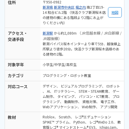
住所
〒950-0982
新潟県
新潟市中央区
堀之内
南2丁目19-
14 和合ビル2階 （快活クラブ新潟桜木店
地図
の建物の横にある階段より2階にお上が
りください内）
アクセス・
（JR信越本線 / JR白新線 /
新潟駅
から約2,080m
JR越後線）
交通手段
新潟バイパス桜木インターより車で5分、越後線上
所駅より徒歩20分。快活クラブ新潟桜木店様のあ
る建物の2階。
対象学年
小学生/中学生/高校生
カテゴリ
プログラミング・ロボット教室
対応コース
デザイン
ビジュアルプログラミング
ロボット
AI
ITリテラシー
STEM・STEAM教育
ゲー
ム制作
タイピング
パソコン・ICT教育
プロ
グラミング
動画制作
資格対策
電子工作
Webアプリケーション
Web制作
アプリ開発
教材
Roblox
Scratch
レゴ®エデュケーション
SPIKE™ プライム
Python
レゴ®WeDo 2.0
教
育版レゴ® マインドストーム® EV3
IchigoJam