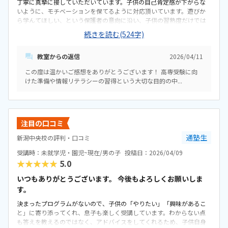
丁寧に真摯に接していただいています。子供の自己肯定感が下がらな
いように、モチベーションを保てるように対応頂いています。遊びか
ら学んてほしい、という保護者の意向に沿い、子供の習熟度だけでは
なく個性に合わせて教材やカリキュラムを選んでいただいています。
続きを読む(524字)
子供の思考力を養い、自ら次の段階に進めるよう手助けしてしていた
だいています。立地は24時間営業の休憩・遊興施設がある雑居ビル。
教室からの返信
2026/04/11
子供1人で通わせるのは心配で必ず教室の出入り口まで送迎していま
す。駐車場は広く満車になることはありません。レンタルオフィスの
この度は温かいご感想をありがとうございます！ 高専受験に向
ような雰囲気。お絵かきスペースもあり、子供が緊張しないように、
けた準備や情報リテラシーの習得という大切な目的の中...
飽きないように配慮されています。トイレはオフィススペースで共
用、清潔です。適正な料金設定だと思っています。体験型教室の平均額
よりやや上ですが、設備の更新サイクルが早い業態なのでお高めとは
思いません。読書嫌いな子供の国語力を上げることに苦慮していまし
た。キャドでの創作やプログラミングで論理的思考が養われ会話力や
注目の口コミ
学力の底上げができました。子供は新しいことを学ぶことが楽しいと
通塾生
新潟中央校の評判・口コミ
言っています。教室が終わったあと、目が疲れる、頭が痛いと子供が
いいます。それだけが心配事、デメリットと感じています。
受講時：未就学児・園児~現在/男の子
投稿日：2026/04/09
★★★★★
5.0
いつもありがとうございます。 今後もよろしくお願いしま
す。
決まったプログラムがないので、子供の「やりたい」「興味があるこ
と」に寄り添ってくれ、息子も楽しく受講しています。わからない点
も答えを教えるのではなく、アドバイスをしてくれるため、子供自身