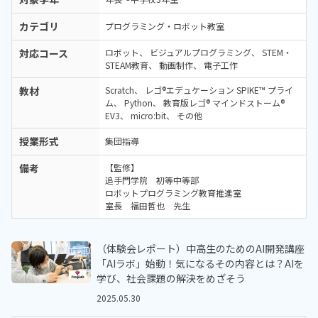
カテゴリ
プログラミング・ロボット教室
対応コース
ロボット
ビジュアルプログラミング
STEM・
STEAM教育
動画制作
電子工作
教材
Scratch
レゴ®エデュケーション SPIKE™ プライ
ム
Python
教育版レゴ® マインドストーム®
EV3
micro:bit
その他
授業形式
集団指導
備考
【監修】
追手門学院 初等中等部
ロボットプログラミング教育推進室
室長 福田哲也 先生
（体験会レポート）中高生のためのAI開発講座
「AIラボ」始動！気になるその内容とは？AIを
学び、社会課題の解決をめざそう
2025.05.30