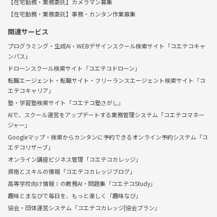
【在宅勤務・業務委託】カメラマン募集
【在宅勤務・業務委託】事務・カンタン作業募集
関連サービス
プログラミング・生成AI・WEBデザインスクール検索サイト「コエテコキャ
ンパス」
ドローンスクール検索サイト「コエテコドローン」
転職エージェント・転職サイト・フリーランスエージェント検索サイト「コ
エテコキャリア」
塾・学習塾検索サイト「コエテコ塾さがし」
AIで、スクール運営をアップデートする業務管理システム「コエテコマネー
ジャー」
Googleマップ・検索からカンタンに予約できるオンライン予約システム「コ
エテコリザーブ」
オンライン講座ビジネス管理「コエテコカレッジ」
資格とスキルの情報「コエテコカレッジブログ」
高等学校向け情報Ⅰの教務AI・問題集「コエテコStudy」
趣味とまなびで毎日を、もっと楽しく「趣味なび」
協会・団体運営システム「コエテコカレッジ|協会プラン」