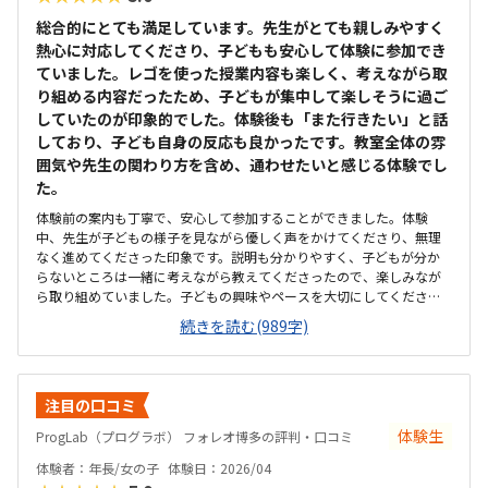
総合的にとても満足しています。先生がとても親しみやすく
熱心に対応してくださり、子どもも安心して体験に参加でき
ていました。レゴを使った授業内容も楽しく、考えながら取
り組める内容だったため、子どもが集中して楽しそうに過ご
していたのが印象的でした。体験後も「また行きたい」と話
しており、子ども自身の反応も良かったです。教室全体の雰
囲気や先生の関わり方を含め、通わせたいと感じる体験でし
た。
体験前の案内も丁寧で、安心して参加することができました。体験
中、先生が子どもの様子を見ながら優しく声をかけてくださり、無理
なく進めてくださった印象です。説明も分かりやすく、子どもが分か
らないところは一緒に考えながら教えてくださったので、楽しみなが
ら取り組めていました。子どもの興味やペースを大切にしてくださる
指導方針だと感じました。子ども自身もまた行きたいと言っていたの
続きを読む(989字)
で、先生の関わり方が良かったのだと思います。レゴを使った教材だ
ったため、子どもが楽しみながら自然に取り組めていたのが印象的で
した。遊び感覚だけではなく、考えて組み立てたり動きを試したりす
る場面があり、プログラミング的な思考につながる内容だと感じまし
注目の口コミ
た。授業も子どもの理解度やペースに合わせて進められていて、難し
すぎず飽きずに参加できていました。実際に手を動かしながら学べる
体験生
ProgLab（プログラボ） フォレオ博多の評判・口コミ
カリキュラムなので、集中しやすく、達成感も得られそうだと感じま
体験者：年長/女の子
体験日：2026/04
した。子どもが「またやりたい」と思える内容だった点も良かったで