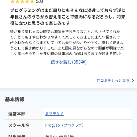
★★★★★
5.0
す。自宅から近く、通いやすい立地だと感じました。移動時間の負担
が少ないため、子どもも無理なく通えそうです。周辺も利用しやすい
プログラミングはまだ周りにもそんなに浸透しておらず逆に
環境で、継続して通うことを考えると便利だと思いました。アクセス
年長さんのうちから習えることで強みになるだろうし、将来
面でも特に不便は感じませんでした。教室は明るく清潔感があり、子
役に立つと思うので楽しみです。
どもが過ごしやすい雰囲気だと感じました。机や椅子などの設備も整
っていて、落ち着いて授業に参加できそうでした。教材に集中しやす
娘が乗り気じゃない時でも興味を持ちそうなことからさせてくれた
い環境で、初めての体験でも緊張しすぎず取り組めていた印象です。
り、とても丁寧にわかりやすくて楽しくできましたまだ年長さんで
全体的に安心して子どもを通わせられる教室だと感じました。他の教
所々わからなくつまずいていても先生がわかりやすく、楽しく伝えよ
室の料金は詳しく分かりませんが、授業内容や月3回という回数を考え
うとして頂き助かりました。また図を見ながらなので順番が明確で楽
ると、納得できる料金設定だと感じました。子どもが楽しみながら学
しく学べそうでした多い時の駐車場の心配はありますが通える範囲内
べる内容で、実際に体験してみて価格に対して満足感がありました。
なので助かりますまた周辺にいろんなお店もあるのでその後の買い物
続きを読む(353字)
無理なく続けやすい範囲の料金だと思います。レゴを使いながら楽し
などもスムーズで駐車場も割と多いので助かります。ちょうど良い広
く学べる教材がとても良かったです。先生も子どもの様子を見ながら
さで清潔で綺麗でした机や椅子の間隔も十分に取れていて広々と使え
優しく声をかけてくださり、子どもが安心して取り組めていました。
ていました。1時間というレッスン時間は十分にあると思いますが月2
授業内容も難しすぎず、考えながら手を動かせる内容だったので、集
口コミをもっと見る
回なので安くはないと思いました他のしている習い事は月に3、4回で5
中して楽しそうに参加していたのが印象的でした。体験後に子どもが
000円前後なので子供は作った後に自分の思い通りに動かせることが楽
「また行きたい」と話していたことが、親として一番嬉しかったで
しかったみたいです
す。全体的に楽しみながら学べる雰囲気が魅力だと感じました。
基本情報
運営本部
ミマモルメ
スクール名
ProgLab（プログラボ）
対象学年
年長～中学校3年生