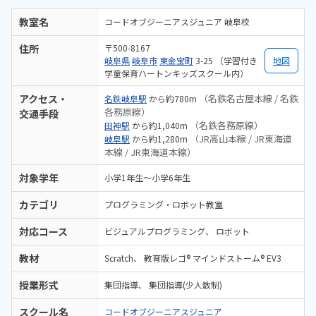
教室名
コードオブジーニアスジュニア 岐阜校
住所
〒500-8167
岐阜県
岐阜市
東金宝町
3-25 （学習付き
地図
学童保育ハートンキッズスクール内）
アクセス・
（名鉄名古屋本線 / 名鉄
名鉄岐阜駅
から約780m
各務原線）
交通手段
（名鉄各務原線）
田神駅
から約1,040m
（JR高山本線 / JR東海道
岐阜駅
から約1,280m
本線 / JR東海道本線）
対象学年
小学1年生～小学6年生
カテゴリ
プログラミング・ロボット教室
対応コース
ビジュアルプログラミング
ロボット
教材
Scratch
教育版レゴ® マインドストーム® EV3
授業形式
集団指導
集団指導(少人数制)
スクール名
コードオブジーニアスジュニア