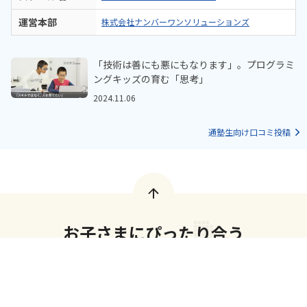
運営本部
株式会社ナンバーワンソリューションズ
「技術は善にも悪にもなります」。プログラミ
ングキッズの育む「思考」
2024.11.06
通塾生向け口コミ投稿
お子さまにぴったり合う
教室を探そう！
Amazonギフト2,000円分
プレゼント実施中
名鉄岐阜駅の
教室を探す
お近くの教室を探してみましょう！
無料で体験教室を開催している教室も多数紹介しています