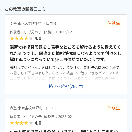
この教室の新着口コミ
体験生
森塾 東大宮校の評判・口コミ
体験者：小5/男の子
体験日：2022/12
★★★★★
4.0
講習では復習問題をし苦手なところを解けるように教えてく
れたそうです。 間違えた箇所が宿題になるようで丸付けをし
解けるようになっていて少し自信がついたようです。
説明してくださった方はとてもわかりやすく、親と子の両方の立場で
お話しして下さいました。キュレオ教室でお借りできるパソコンでキ
ュレオにログインする。家庭ではできないようです。駅から近いので
電車ではとても便利ですが駐輪場や駐車場は無いので小学生には少し
続きを読む(282字)
不便に感じました。先生1人に生徒2人で、2人の間に先生が入り両サイ
ドを見る感じです。相手を教えている時は少し待つようです。他の教科
に比べてプログラミングは少し高めです。他の教科との割引も受けら
れないようです。４日の講習か無料体験できるところが魅力的でし
体験生
森塾 東大宮校の評判・口コミ
た。それぞれの科目で体験できるそうです。テキスト代はかかります。
体験者：小4/男の子
体験日：2022/02
★★★★★
4.0
ゲーム感覚で学べるのがいいですね。 既に入会してますが、