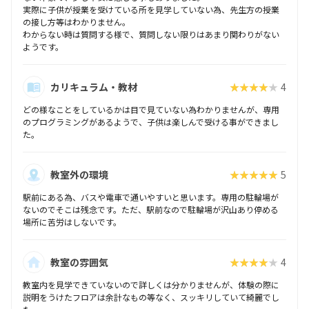
実際に子供が授業を受けている所を見学していない為、先生方の授業
の接し方等はわかりません。
わからない時は質問する様で、質問しない限りはあまり関わりがない
ようです。
カリキュラム・教材
★★★★★
4
どの様なことをしているかは目で見ていない為わかりませんが、専用
のプログラミングがあるようで、子供は楽しんで受ける事ができまし
た。
教室外の環境
★★★★★
5
駅前にある為、バスや電車で通いやすいと思います。専用の駐輪場が
ないのでそこは残念です。ただ、駅前なので駐輪場が沢山あり停める
場所に苦労はしないです。
教室の雰囲気
★★★★★
4
教室内を見学できていないので詳しくは分かりませんが、体験の際に
説明をうけたフロアは余計なもの等なく、スッキリしていて綺麗でし