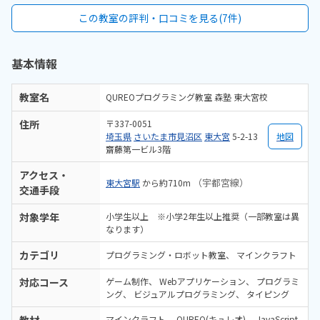
んが、プログラミングの部屋はわりと狭いスペースにそこそこの人数
この教室の評判・口コミを見る(7件)
が入っているので、感染予防の点では少し心配です。月に3回か4回
で、3回でも4回でも同じ料金はなのは、振替などで対応してもらいた
いです。子供が自らやりたいと思えるのがいいなの思います。少し難し
基本情報
かったとしても、それにトライしたいと思えて、そこをクリアしたと
きの達成感を味わえるのはすごくいいと思います。特にないですが、
子どもがちゃんと入室したかどうかの確認ができるといいなと思いま
教室名
QUREOプログラミング教室 森塾 東大宮校
す。タイムカードのようなものがあるとありがたいです。
住所
〒337-0051
埼玉県
さいたま市見沼区
東大宮
5-2-13
地図
齋藤第一ビル3階
アクセス・
（宇都宮線）
東大宮駅
から約710m
交通手段
対象学年
小学生以上 ※小学2年生以上推奨（一部教室は異
なります）
カテゴリ
プログラミング・ロボット教室
マインクラフト
対応コース
ゲーム制作
Webアプリケーション
プログラミ
ング
ビジュアルプログラミング
タイピング
マインクラフト
QUREO(キュレオ)
JavaScript