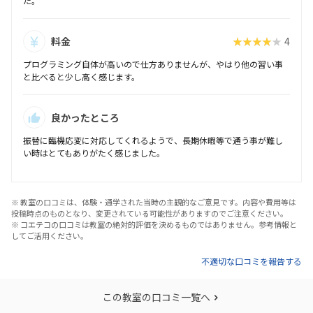
た。
料金
★★★★★
4
プログラミング自体が高いので仕方ありませんが、やはり他の習い事
と比べると少し高く感じます。
良かったところ
振替に臨機応変に対応してくれるようで、長期休暇等で通う事が難し
い時はとてもありがたく感じました。
※ 教室の口コミは、体験・通学された当時の主観的なご意見です。内容や費用等は
投稿時点のものとなり、変更されている可能性がありますのでご注意ください。
※ コエテコの口コミは教室の絶対的評価を決めるものではありません。参考情報と
してご活用ください。
不適切な口コミを報告する
この教室の口コミ一覧へ