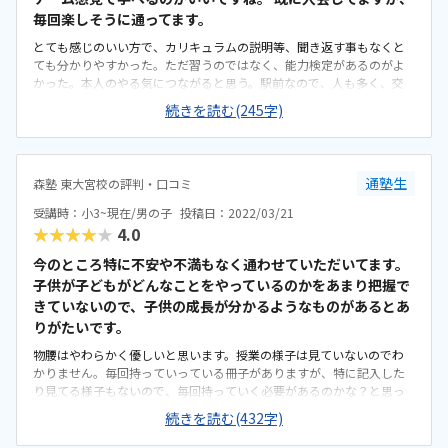
毎回楽しそうに通ってます。
とても感じのいい方で、カリキュラムの説明等、聞き返す事もなくと
ても分かりやすかった。ただ習うのではなく、能力検定があるのがよ
かった。本人のやる気につながると思う。駅前なので、人も多く、交
番もあるので、治安面では助かる。また、1人でも安心して通わせれ
続きを読む(245字)
る。子供と同じぐらいの子から、中学生になるぐらいの子達が一生懸
命勉強してて、いい刺激になれば...と思った。他にも習い事をさせてま
すが、どこも同じ様な価格設定なので、こんなものかなぁ...とほんの何
分でもパソコンを触り、楽しそうにやっていた。
通塾生
森塾 東大宮校の評判・口コミ
受講時：小3~現在/男の子
投稿日：2022/03/21
★★★★★
4.0
今のところ特に不安や不満もなく通わせていただいてます。
子供が子どもがどんなことをやっているのかをあまり把握で
きていないので、子供の成長が分かるようなものがあるとあ
りがたいです。
物腰はやわらかく優しいと思います。授業の様子は見ていないのでわ
かりません。毎回持っていっている冊子がありますが、特に記入した
り見てる様子もないので、毎回持っていく必要があるのかな？と思っ
ています。駅近で、自宅からも近いので通いやすいです。駐輪場がない
続きを読む(432字)
ので今後一人で通うことになったときに不便かなと思います。どこか
にあるのでしょうか。教室の中までは見ていないのでよくわかりませ