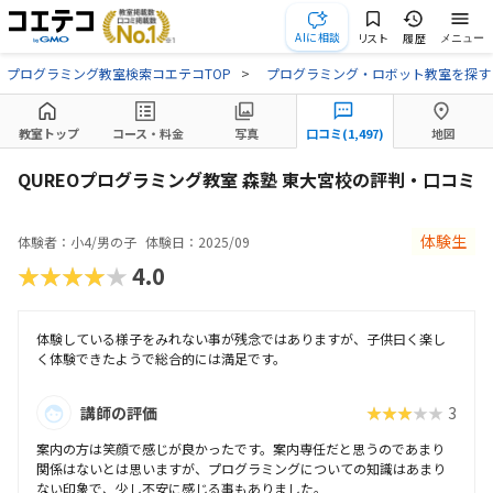
AIに相談
リスト
履歴
メニュー
プログラミング教室検索コエテコTOP
プログラミング・ロボット教室を探す
教室トップ
コース・料金
写真
口コミ(1,497)
地図
QUREOプログラミング教室 森塾 東大宮校の評判・口コミ
体験生
体験者：小4/男の子
体験日：2025/09
★★★★★
4.0
体験している様子をみれない事が残念ではありますが、子供曰く楽し
く体験できたようで総合的には満足です。
講師の評価
★★★★★
3
案内の方は笑顔で感じが良かったです。案内専任だと思うのであまり
関係はないとは思いますが、プログラミングについての知識はあまり
ない印象で、少し不安に感じる事もありました。