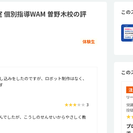
この
室 個別指導WAM 曽野木校の評
体験生
この
し込みをしたのですが、ロボット制作はなく、
す
注
リー
★★★★★
3
受講
投稿
★
んでしたが、こうしのせんせいからやさしく教
プ