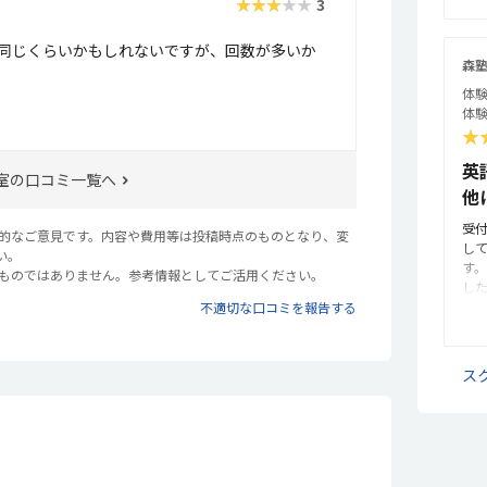
★★★★★
3
な
思
必
ま
同じくらいかもしれないですが、回数が多いか
を
で
森塾
迎
子
的
体験
は
る
体験
で
て
★
れ
た
ま
英
ま
す
室の口コミ一覧へ
り
他
た
し
ま
受
す
が
観的なご意見です。内容や費用等は投稿時点のものとなり、変
し
ま
の
い。
す
し
るものではありません。参考情報としてご活用ください。
し
考
こ
不適切な口コミを報告する
係
が
の
う
た
清
換
ス
ー
し
追
せ
毎
続
て
雰
う
的
成