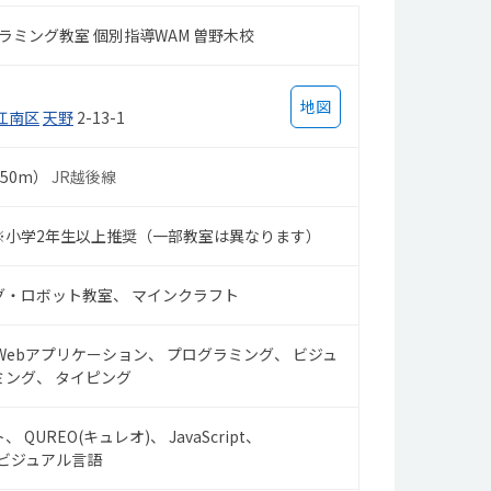
も
グラミング教室 個別指導WAM 曽野木校
地図
江南区
天野
2-13-1
650m）
JR越後線
※小学2年生以上推奨（一部教室は異なります）
グ・ロボット教室
マインクラフト
Webアプリケーション
プログラミング
ビジュ
ミング
タイピング
ト
QUREO(キュレオ)
JavaScript
ビジュアル言語