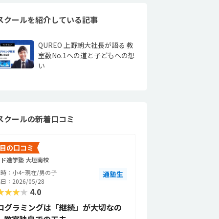
スクールを紹介している記事
QUREO 上野朝大社長が語る 教
室数No.1への道と子どもへの想
い
スクールの新着口コミ
目の口コミ
ド進学塾 大垣南校
時：小4~現在/男の子
通塾生
日：2026/05/28
★★★★
4.0
ログラミングは「継続」が大切なの