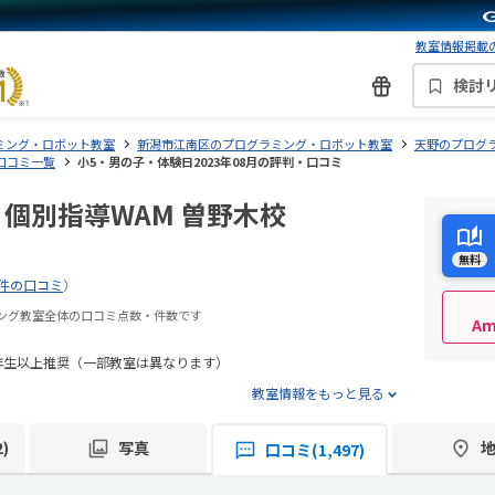
教室情報掲載の
判
検討
ミング・ロボット教室
新潟市江南区のプログラミング・ロボット教室
天野のプログ
口コミ一覧
小5・男の子・体験日2023年08月の評判・口コミ
 個別指導WAM 曽野木校
無料
7件の口コミ
）
ミング教室全体の口コミ点数・件数です
A
年生以上推奨（一部教室は異なります）
教室情報をもっと見る
)
写真
口コミ(1,497)