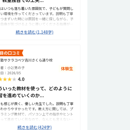
、教室独自での工夫...
生はいつも落ち着いた雰囲気で、子どもが質問し
すい環境を作ってくださっています。説明も丁寧
、つまずいた時には原因を一緒に探しながら、子
も自身が気づけるように導いてくださる指導が印
的でした。授業中は必要以上に口を出さず、基本
続きを読む(1,148字)
には後ろで見守りながら、適切なタイミングで声
かけてくださるため、子どもが自分のペースで安
して取り組めています。カリキュラムの細かな内
まではまだ把握しきれていませんが、教室独自の
目の口コミ
捗シートがとても分かりやすく作られており、
習塾サクラコベツ吉川さくら通り校
今日はどこまで進んだか」が一目で確認できる仕
みになっています。子ども自身も「今日はここま
者：小2/男の子
体験生
進んだよ」と嬉しそうに教えてくれるので、学習
日：2026/05
見える化がしっかりできていると感じます。さら
★★★★
4.0
、各ステップの先には「このあたりでどの検定レ
ルを目指せるか」といった目安も書かれており、
ういった教材を使って、どのように
どの段階にいて、どこに向かっているのかが親に
習を進めていくのか...
分かりやすく示されています。プログラミングは
度や理解度が見えにくいイメージがありました
ても感じが良く、優しい先生でした。説明も丁寧
、このシートのおかげで成長の道筋が具体的にイ
、わかりやすかったです。教え方に関しては、プ
ージでき、安心して通わせることができていま
グラミング教材で、パソコン上での指示やヒント
。教室までは車で10分ほどかかるため、通いやす
沿って進めていく形なので、なんとも言えないか
としては「普通」という評価にさせていただきま
と思いました。自分で教材を進めていく必要があ
続きを読む(424字)
。周辺は大通りで交通量が多く、路上での一時的
ので、本人のやる気次第なところが大きいかなと