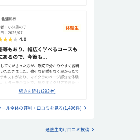
乗り降りが難しいため、毎回専用駐車場に入れる
いました。また、わからないところをわからない
要があります。少し手間には感じますが、安全面
ま適当に進めず、きちんと質問し、確認しながら
考えると仕方がない部分でもあり、安心して送り
きるかどうかが懸念点です。家から近く、徒歩で
 北浦和校
えができる環境だと思っています。教室内は全体
ども1人でも通わせることができそうなので、そこ
にきれいに整っており、落ち着いた雰囲気で学べ
者：小6/男の子
体験生
魅力的だなと思いました。こじんまりとした教室
環境だと感じました。設備もきちんと手入れされ
日：2026/07
すが、机や椅子は綺麗でした。余計なものが置か
いて、パソコンや机まわりも清潔に保たれている
★★★★
4.0
ていないので勉強に集中できそうな環境だと思い
め、子どもが安心して集中できる空間になってい
した。月額は習い事の中では高めかなと思いま
語等もあり、幅広く学べるコースも
す。初めてのプログラミング学習でも不安なく取
。ただ、パソコンとその中にある教材を使用する
組める環境が整っている点は、とても良い印象で
にあるので、今後も...
め、高くなってしまうのは仕方ないかなとも思い
た。教室の割引制度があることで助かってはいま
す。マイクラが使われているということで子ども
付してくださった方が、親切で分かりやすく説明
が、正規料金だけを見るとやはり高いと感じてい
興味を持っていました。遊び感覚で学んでいける
ていただきました。強引な勧誘もなく良かったで
す。今は割引があるから続けられていますが、も
は良いと思います。
。テキストがあり、マイクラのページ部分を体験
この制度がなくなってしまったらどうしようかと
た。カラーテキストで、見やすくクリアできたと
えてしまうこともあります。キュレオとは直接関
ろの表示もできて良いと思った。駐車場や駐輪場
ないのかもしれませんが、教室独自で小学生向け
続きを読む(293字)
あるともっと良かった。徒歩で通うことになりそ
出席カード制度があります。レッスンに参加する
です。駅からは近くて良いです。雰囲気も良く、
びにスタンプが貯まり、一定数集まると景品と交
潔感もあった。部屋が区切られていて、個人スペ
できる仕組みになっているため、子どもも毎回楽
クール全体の評判・口コミを見る(1,496件)
スも確保されていて良かった。基本料金以外に、
みにしています。特に大きく気になる点はありま
加料金があまり無さそうで良かった。できれば、
ん。通い始めてから困ったこともなく、安心して
月1万以内で通いたいです。子供に熱心に話しかけ
けられています。上記でお話したとおり、教室の
くださったり、褒めてくださって、子供が頑張ろ
囲気や指導の進め方、独自の取り組みなど、総合
通塾生向け口コミ投稿
という気持ちになれて良かった。
に満足しています。子どもが楽しく通えており、
長を実感できる点が何よりありがたいです。今後