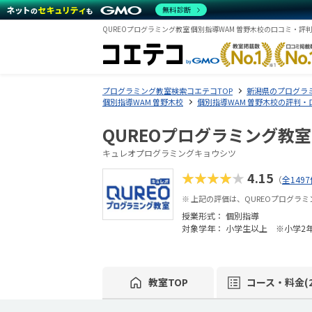
無料診断
QUREOプログラミング教室 個別指導WAM 曽野木校の口コミ・評
プログラミング教室検索コエテコTOP
新潟県のプログラ
個別指導WAM 曽野木校
個別指導WAM 曽野木校の評判・
QUREOプログラミング教室
キュレオプログラミングキョウシツ
★★★★★
4.15
（
全149
※ 上記の評価は、QUREOプログラ
授業形式：
個別指導
対象学年： 小学生以上 ※小学2
教室TOP
コース・料金(2