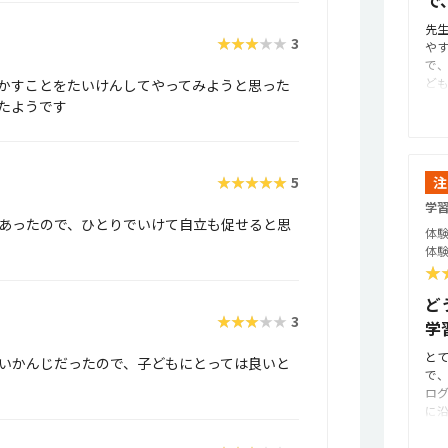
で
先
★★★★★
3
や
で
ど
かすことをたいけんしてやってみようと思った
象
たようです
的
を
心
容
★★★★★
5
注
進
学
「
あったので、ひとりでいけて自立も促せると思
組
体験
で
体験
の
★
に
ベ
ど
今
★★★★★
3
学
も
進
と
いかんじだったので、子どもにとっては良いと
が
で
メ
ロ
す
に
さ
な
す
る