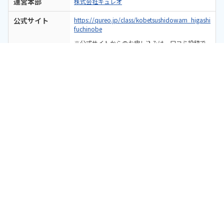
運営本部
株式会社キュレオ
公式サイト
https://qureo.jp/class/kobetsushidowam_higashi
fuchinobe
※公式サイトからのお申し込みは、口コミ投稿で
のAmazonギフトカードプレゼント対象外です
体験教室に申し込む
備考
プログラミング能力検定対応カリキュラムあり
無料
体験レッスン＋口コミ投稿で
Amazonギフトカード2,000円分
がもらえる！
（インタビュー）株式会社キュレオ 代表取締
役社長 上野朝大｜教室数No. 1となったQUREO
プログラミング教室にかける思いは？
2025.07.31
通塾生向け口コミ投稿