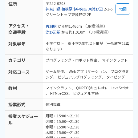
住所
〒252-0203
神奈川県
相模原市中央区
東淵野辺
2-1-5
地図
グリーントップ東淵野辺 2F
アクセス・
（JR横浜線）
古淵駅
から約1,460m
交通手段
（JR横浜線）
淵野辺駅
から約1,910m
対象学年
小学生以上 ※小学2年生以上推奨（一部教室は異
なります）
カテゴリ
プログラミング・ロボット教室
マインクラフト
対応コース
ゲーム制作
Webアプリケーション
プログラミ
ング
ビジュアルプログラミング
タイピング
教材
マインクラフト
QUREO(キュレオ)
JavaScript
HTML+CSS
ビジュアル言語
授業形式
個別指導
授業スケジュー
月曜：15:00～21:30
火曜：15:00～21:30
ル
水曜：15:00～21:30
木曜：15:00～21:30
金曜：15:00～21:30