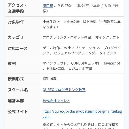
アクセス・
（阪急神戸本線 / 阪急伊丹
塚口駅
から約470m
交通手段
線）
対象学年
小学生以上 ※小学2年生以上推奨（一部教室は異
なります）
カテゴリ
プログラミング・ロボット教室
マインクラフト
対応コース
ゲーム制作
Webアプリケーション
プログラミ
ング
ビジュアルプログラミング
タイピング
教材
マインクラフト
QUREO(キュレオ)
JavaScript
HTML+CSS
ビジュアル言語
授業形式
個別指導
スクール名
QUREOプログラミング教室
運営本部
株式会社キュレオ
公式サイト
https://qureo.jp/class/kobetsushidosigma_tsukag
uchi
※公式サイトからのお申し込みは、口コミ投稿で