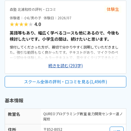
るかどうかが懸念点です。家から近く、徒歩で子ども1人でも通わせる
グラミング学習でも不安なく取り組める環境が整っている点は、とて
ことができそうなので、そこは魅力的だなと思いました。こじんまり
も良い印象でした。教室の割引制度があることで助かってはいます
体験生
森塾 北浦和校の評判・口コミ
とした教室ですが、机や椅子は綺麗でした。余計なものが置かれてい
が、正規料金だけを見るとやはり高いと感じています。今は割引があ
ないので勉強に集中できそうな環境だと思いました。月額は習い事の
体験者：小6/男の子
体験日：2026/07
るから続けられていますが、もしこの制度がなくなってしまったらど
中では高めかなと思います。ただ、パソコンとその中にある教材を使
★★★★★
4.0
うしようかと考えてしまうこともあります。キュレオとは直接関係な
用するため、高くなってしまうのは仕方ないかなとも思います。マイ
いのかもしれませんが、教室独自で小学生向けの出席カード制度があ
クラが使われているということで子どもが興味を持っていました。遊
英語等もあり、幅広く学べるコースも他にあるので、今後も
ります。レッスンに参加するたびにスタンプが貯まり、一定数集まる
び感覚で学んでいけるのは良いと思います。
検討したいです。小学生の間は、続けたいと思います。
と景品と交換できる仕組みになっているため、子どもも毎回楽しみに
しています。特に大きく気になる点はありません。通い始めてから困
受付してくださった方が、親切で分かりやすく説明していただきまし
ったこともなく、安心して続けられています。上記でお話したとお
た。強引な勧誘もなく良かったです。テキストがあり、マイクラのペ
り、教室の雰囲気や指導の進め方、独自の取り組みなど、総合的に満
ージ部分を体験した。カラーテキストで、見やすくクリアできたとこ
足しています。子どもが楽しく通えており、成長を実感できる点が何
ろの表示もできて良いと思った。駐車場や駐輪場があるともっと良か
続きを読む(293字)
よりありがたいです。今後もこのまま安心して続けられればと思って
った。徒歩で通うことになりそうです。駅からは近くて良いです。雰囲
います。
気も良く、清潔感もあった。部屋が区切られていて、個人スペースも
確保されていて良かった。基本料金以外に、追加料金があまり無さそ
スクール全体の評判・口コミを見る(1,496件)
うで良かった。できれば、毎月1万以内で通いたいです。子供に熱心に
話しかけてくださったり、褒めてくださって、子供が頑張ろうという
気持ちになれて良かった。
基本情報
教室名
QUREOプログラミング教室 能力開発センター道ノ
尾校
住所
〒852-8052