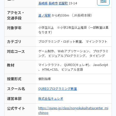
地図
長崎県
長崎市
岩屋町
23-14
アクセス・
（JR長崎本線）
道ノ尾駅
から約330m
交通手段
対象学年
小学生以上 ※小学2年生以上推奨（一部教室は異
なります）
カテゴリ
プログラミング・ロボット教室
マインクラフト
対応コース
ゲーム制作
Webアプリケーション
プログラミ
ング
ビジュアルプログラミング
タイピング
教材
マインクラフト
QUREO(キュレオ)
JavaScript
HTML+CSS
ビジュアル言語
授業形式
個別指導
スクール名
QUREOプログラミング教室
運営本部
株式会社キュレオ
公式サイト
https://qureo.jp/class/noryokukaihatsucenter_mi
chinoo