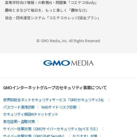
高等学校向け情報Ⅰの教務AI・問題集「コエテコStudy」
趣味とまなびで毎日を、もっと楽しく「趣味なび」
協会・団体運営システム「コエテコカレッジ|協会プラン」
© GMO Media, Inc. All Rights Reserved.
GMOインターネットグループのセキュリティ事業について
世界初総合ネットセキュリティサービス「GMOセキュリティ24」
パスワード漏洩診断
Webサイトリスク診断
セキュリティ相談AIチャットボット
実在証明・盗聴対策
サイバー攻撃対策（GMOサイバーセキュリティ byイエラエ）
サイバー攻撃対策（GMO Flatt Security）
なりすまし対策