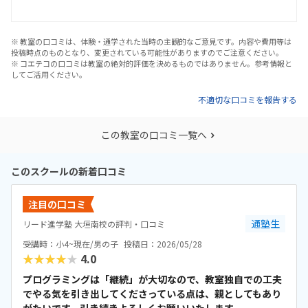
※ 教室の口コミは、体験・通学された当時の主観的なご意見です。内容や費用等は
投稿時点のものとなり、変更されている可能性がありますのでご注意ください。
※ コエテコの口コミは教室の絶対的評価を決めるものではありません。参考情報と
してご活用ください。
不適切な口コミを報告する
この教室の口コミ一覧へ
このスクールの新着口コミ
注目の口コミ
通塾生
リード進学塾 大垣南校の評判・口コミ
受講時：小4~現在/男の子
投稿日：2026/05/28
★★★★★
4.0
プログラミングは「継続」が大切なので、教室独自での工夫
でやる気を引き出してくださっている点は、親としてもあり