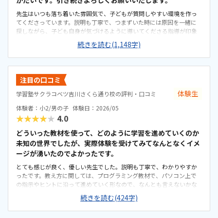
がたいです。引き続きよろしくお願いいたします。
先生はいつも落ち着いた雰囲気で、子どもが質問しやすい環境を作っ
てくださっています。説明も丁寧で、つまずいた時には原因を一緒に
探しながら、子ども自身が気づけるように導いてくださる指導が印象
的でした。授業中は必要以上に口を出さず、基本的には後ろで見守り
続きを読む(1,148字)
ながら、適切なタイミングで声をかけてくださるため、子どもが自分
のペースで安心して取り組めています。カリキュラムの細かな内容ま
ではまだ把握しきれていませんが、教室独自の進捗シートがとても分
かりやすく作られており、「今日はどこまで進んだか」が一目で確認
注目の口コミ
できる仕組みになっています。子ども自身も「今日はここまで進んだ
よ」と嬉しそうに教えてくれるので、学習の見える化がしっかりでき
体験生
学習塾サクラコベツ吉川さくら通り校の評判・口コミ
ていると感じます。さらに、各ステップの先には「このあたりでどの
体験者：小2/男の子
体験日：2026/05
検定レベルを目指せるか」といった目安も書かれており、今どの段階
★★★★★
4.0
にいて、どこに向かっているのかが親にも分かりやすく示されていま
す。プログラミングは進度や理解度が見えにくいイメージがありまし
どういった教材を使って、どのように学習を進めていくのか
たが、このシートのおかげで成長の道筋が具体的にイメージでき、安
未知の世界でしたが、実際体験を受けてみてなんとなくイメ
心して通わせることができています。教室までは車で10分ほどかかる
ージが湧いたのでよかったです。
ため、通いやすさとしては「普通」という評価にさせていただきま
す。周辺は大通りで交通量が多く、路上での一時的な乗り降りが難し
とても感じが良く、優しい先生でした。説明も丁寧で、わかりやすか
いため、毎回専用駐車場に入れる必要があります。少し手間には感じ
ったです。教え方に関しては、プログラミング教材で、パソコン上で
ますが、安全面を考えると仕方がない部分でもあり、安心して送り迎
の指示やヒントに沿って進めていく形なので、なんとも言えないかな
えができる環境だと思っています。教室内は全体的にきれいに整って
と思いました。自分で教材を進めていく必要があるので、本人のやる
続きを読む(424字)
おり、落ち着いた雰囲気で学べる環境だと感じました。設備もきちん
気次第なところが大きいかなと思いました。また、わからないところ
と手入れされていて、パソコンや机まわりも清潔に保たれているた
をわからないまま適当に進めず、きちんと質問し、確認しながらでき
め、子どもが安心して集中できる空間になっています。初めてのプロ