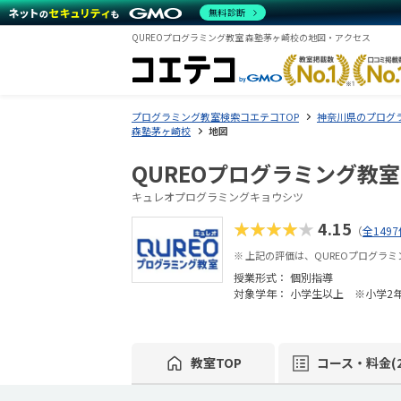
無料診断
QUREOプログラミング教室 森塾茅ヶ崎校の地図・アクセス
プログラミング教室検索コエテコTOP
神奈川県のプログ
森塾茅ヶ崎校
地図
QUREOプログラミング教室
キュレオプログラミングキョウシツ
★★★★★
4.15
（
全149
※ 上記の評価は、QUREOプログラ
授業形式：
個別指導
対象学年： 小学生以上 ※小学2
教室TOP
コース・料金(2