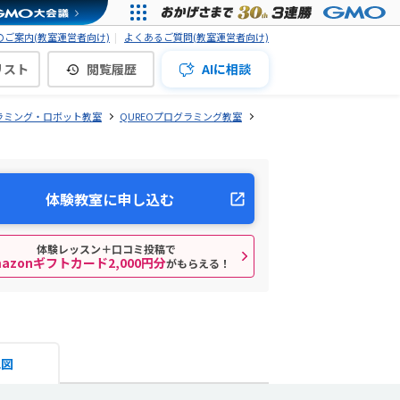
ご案内(教室運営者向け)
よくあるご質問(教室運営者向け)
リスト
閲覧履歴
AIに相談
ラミング・ロボット教室
QUREOプログラミング教室
体験教室に申し込む
体験レッスン＋口コミ投稿で
mazonギフトカード2,000円分
がもらえる！
地図