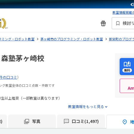
教室情報掲載の
検討
ラミング・ロボット教室
茅ヶ崎市のプログラミング・ロボット教室
新栄町のプログ
 森塾茅ヶ崎校
無料
7件の口コミ
）
ミング教室全体の口コミ点数・件数です
A
年生以上推奨（一部教室は異なります）
教室情報をもっと見る
)
写真
口コミ(1,497)