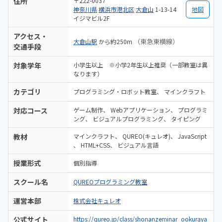
住所
〒222-0037
神奈川県
横浜市港北区
大倉山
1-13-14
地図
イジマビル2F
アクセス・
（東急東横線）
大倉山駅
から約250m
交通手段
対象学年
小学生以上 ※小学2年生以上推奨（一部教室は異
なります）
カテゴリ
プログラミング・ロボット教室
マインクラフト
対応コース
ゲーム制作
Webアプリケーション
プログラミ
ング
ビジュアルプログラミング
タイピング
教材
マインクラフト
QUREO(キュレオ)
JavaScript
HTML+CSS
ビジュアル言語
授業形式
個別指導
スクール名
QUREOプログラミング教室
運営本部
株式会社キュレオ
公式サイト
https://qureo.jp/class/shonanzeminar_ookuraya