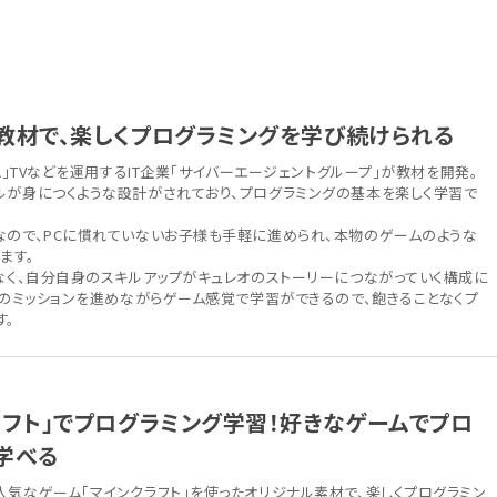
教材で、楽しくプログラミングを学び続けられる
A」TVなどを運用するIT企業「サイバーエージェントグループ」が教材を開発。
ルが身につくような設計がされており、プログラミングの基本を楽しく学習で
なので、PCに慣れていないお子様も手軽に進められ、本物のゲームのような
ます。
はなく、自分自身のスキルアップがキュレオのストーリーにつながっていく構成に
つのミッションを進めながらゲーム感覚で学習ができるので、飽きることなくプ
す。
ラフト」でプログラミング学習！好きなゲームでプロ
学べる
気なゲーム「マインクラフト」を使ったオリジナル素材で、楽しくプログラミン