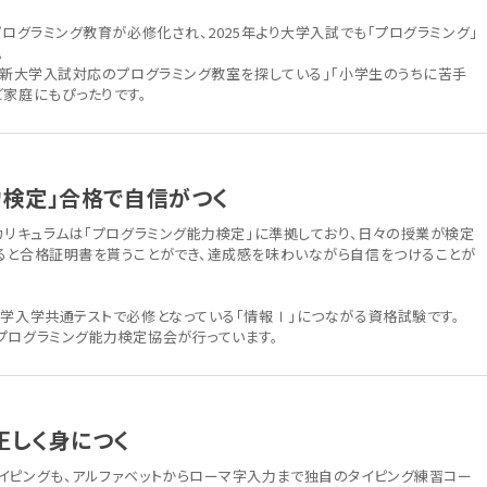
プログラミング教育が必修化され、2025年より大学入試でも「プログラミング」
。
は「新大学入試対応のプログラミング教室を探している」「小学生のうちに苦手
ご家庭にもぴったりです。
力検定」合格で自信がつく
カリキュラムは「プログラミング能力検定」に準拠しており、日々の授業が検定
ると合格証明書を貰うことができ、達成感を味わいながら自信をつけることが
大学入学共通テストで必修となっている「情報Ⅰ」につながる資格試験です。
プログラミング能力検定協会が行っています。
正しく身につく
イピングも、アルファベットからローマ字入力まで独自のタイピング練習コー