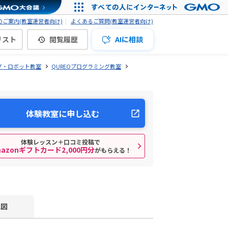
ご案内(教室運営者向け)
よくあるご質問(教室運営者向け)
リスト
閲覧履歴
AIに相談
グ・ロボット教室
QUREOプログラミング教室
体験教室に申し込む
体験レッスン＋口コミ投稿で
mazonギフトカード2,000円分
がもらえる！
地図