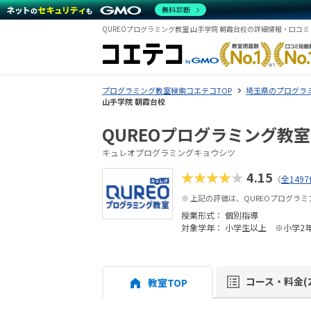
無料診断
QUREOプログラミング教室 山手学院 朝霞台校の詳細情報・口コ
プログラミング教室検索コエテコTOP
埼玉県のプログラ
山手学院 朝霞台校
QUREOプログラミング教室
キュレオプログラミングキョウシツ
★★★★★
4.15
（
全149
※ 上記の評価は、QUREOプログラ
授業形式：
個別指導
対象学年： 小学生以上 ※小学2
コース・料金(2
教室TOP