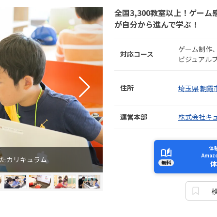
全国3,300教室以上！ゲー
が自分から進んで学ぶ！
ゲーム制作
対応コース
ビジュアル
住所
埼玉県
朝霞
運営本部
株式会社キ
体
Ama
れたカリキュラム
無料
体