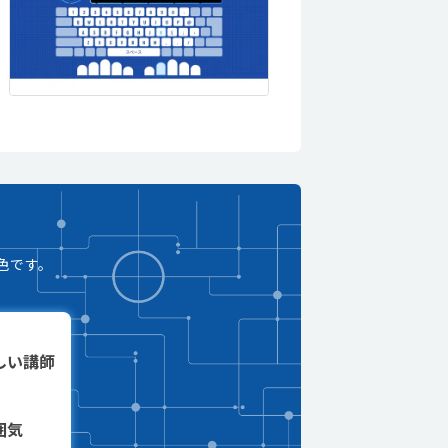
色です。
しい講師
囲気