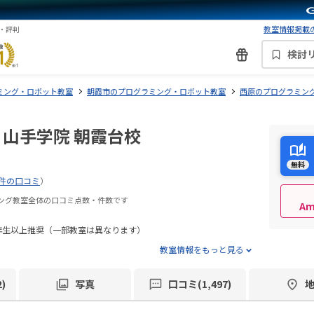
教室情報掲載の
ミ・評判
検討
ミング・ロボット教室
朝霞市のプログラミング・ロボット教室
西原のプログラミン
 山手学院 朝霞台校
無料
7件の口コミ
）
ミング教室全体の口コミ点数・件数です
A
年生以上推奨（一部教室は異なります）
教室情報をもっと見る
)
写真
口コミ(1,497)