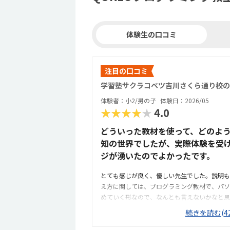
体験生の口コミ
注目の口コミ
学習塾サクラコベツ吉川さくら通り校の
体験者：小2/男の子
体験日：2026/05
★★★★★
4.0
どういった教材を使って、どのよ
知の世界でしたが、実際体験を受
ジが湧いたのでよかったです。
とても感じが良く、優しい先生でした。説明も
え方に関しては、プログラミング教材で、パソ
めていく形なので、なんとも言えないかなと思
必要があるので、本人のやる気次第なところが
続きを読む(42
からないところをわからないまま適当に進めず
きるかどうかが懸念点です。家から近く、徒歩