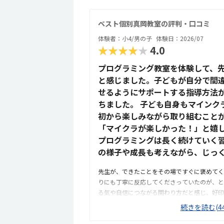
きそうなので、そこは魅力的だなと思いました
や椅子は綺麗でした。余計なものが置かれてい
ベスト個別真岡教室の評判・口コミ
だと思いました。月額は習い事の中では高めか
体験者：小4/男の子
体験日：2026/07
の中にある教材を使用するため、高くなってし
★★★★★
4.0
す。マイクラが使われているということで子ど
覚で学んでいけるのは良いと思います。
プログラミング教室を体験して、
と感じました。子どもが自分で間
せるようにサポートする指導方法
ちました。 子ども自身もマインク
初から楽しみながら取り組むこと
「マイクラが楽しかった！」と嬉
プログラミングは長く続けていく
の様子や成長も考えながら、じっ
先生が、できたことをその場ですぐに褒めてく
りにも丁寧に反応してくださっていたのが、と
る気や自信につながる関わり方だと感じ、好印
ンクラフトを使った授業だったため、楽しみな
続きを読む(44
かったです。ただ、今後もずっとマインクラフ
で、その後も興味を持って取り組めるかどうか