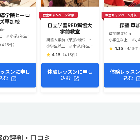
導学院ヒーロ
教室キャンペーン対象
教室キャンペーン対象
ズ草加校
自立学習RED獨協大
森塾 草
00m
学前教室
草加駅 370m
小学生以上 ※小学2年生以上推奨（一部教室は異なります）
獨協大学前〈草加松原〉駅 760m
（4.15件）
小学生以上 ※小学2年生以上推奨（一部教室は異なります）
★
4.15
（4.15件
★
4.15
（4.15件）
ッスンに申し
体験レッスンに申し
体験レッス
込む
込む
込む
室の評判・口コミ