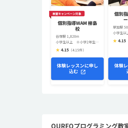
個別指
教室キャンペーン対象
ー
個別指導WAM 柳島
草加駅 5
校
谷塚駅 1,820m
★
4.15
小学生以上 ※小学2年生以上推奨（一部教室は異なります）
★
4.15
（4.15件）
体験レッスンに申し
体験レ
込む
QUREOプログラミング教