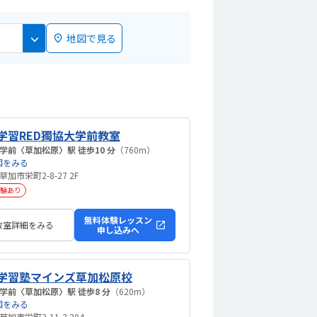
地図で見る
学習RED獨協大学前教室
獨協大学前〈草加松原〉駅 徒歩10 分
（760m）
図をみる
加市栄町2-8-27 2F
験あり
無料体験レッスン
教室詳細をみる
申し込みへ
学習塾マインズ草加松原校
獨協大学前〈草加松原〉駅 徒歩8 分
（620m）
図をみる
加市栄町2-11-3 204