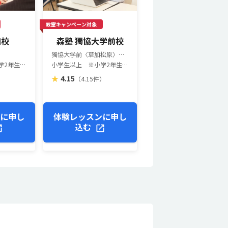
教室キャンペーン対象
加校
森塾 獨協大学前校
獨協大学前〈草加松原〉駅 570m
小学生以上 ※小学2年生以上推奨（一部教室は異なります）
小学生以上 ※小学2年生以上推奨（一部教室は異なります）
★
4.15
）
（4.15件）
ンに申し
体験レッスンに申し
込む