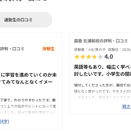
通塾生の口コミ
森塾 北浦和校の評判・口コミ
評判・口コミ
体験生
体験者：小6/男の子
体験日：2026/
★★★★★
4.0
英語等もあり、幅広く学べ
討したいです。小学生の間
うに学習を進めていくのか未
けてみてなんとなくイメー
受付してくださった方が、親切で分
誘もなく良かったです。テキストが
ーテキストで、見やすくクリアでき
丁寧で、わかりやすかったです。教
や駐輪場があるともっと良かった。
続き
コン上での指示やヒントに沿って進
て良いです。雰囲気も良く、清潔感
いました。自分で教材を進めていく
スも確保されていて良かった。基本
大きいかなと思いました。また、わ
4字)
った。できれば、毎月1万以内で通
、きちんと質問し、確認しながらで
たり、褒めてくださって、子供が頑
で子ども1人でも通わせることがで