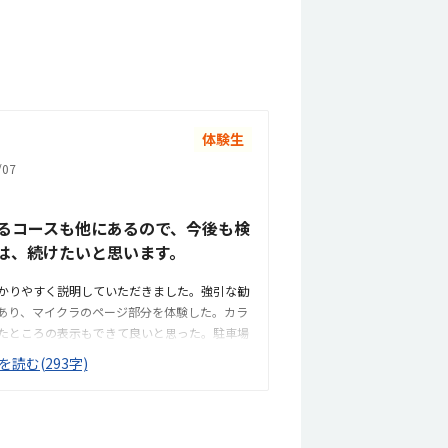
体験生
07
るコースも他にあるので、今後も検
は、続けたいと思います。
かりやすく説明していただきました。強引な勧
あり、マイクラのページ部分を体験した。カラ
たところの表示もできて良いと思った。駐車場
徒歩で通うことになりそうです。駅からは近く
を読む(293字)
もあった。部屋が区切られていて、個人スペー
料金以外に、追加料金があまり無さそうで良か
いたいです。子供に熱心に話しかけてくださっ
張ろうという気持ちになれて良かった。