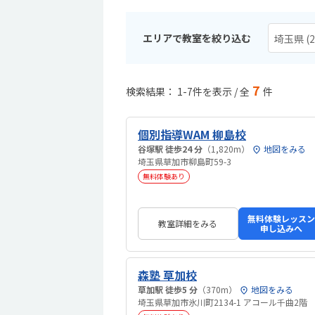
エリアで教室を絞り込む
埼玉県 (2
7
検索結果： 1-7件を表示 / 全
件
個別指導WAM 柳島校
谷塚駅 徒歩24 分
（1,820m）
地図をみる
埼玉県草加市柳島町59-3
無料体験あり
無料体験レッスン
教室詳細をみる
申し込みへ
森塾 草加校
草加駅 徒歩5 分
（370m）
地図をみる
埼玉県草加市氷川町2134-1 アコール千曲2階