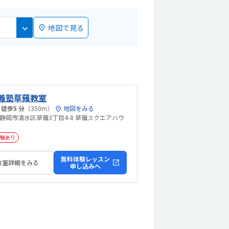
地図で見る
義塾草薙教室
草薙駅 徒歩5 分
（350m）
地図をみる
静岡市清水区草薙3丁目4-8 草薙スクエアハウ
験あり
無料体験レッスン
教室詳細をみる
申し込みへ