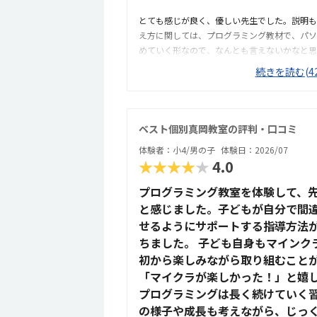
とても感じが良く、優しい先生でした。説明も
え方に関しては、プログラミング教材で、パソ
めていく形なので、なんとも言えないかなと思
必要があるので、本人のやる気次第なところが
続きを読む(42
からないところをわからないまま適当に進めず
きるかどうかが懸念点です。家から近く、徒歩
きそうなので、そこは魅力的だなと思いました
や椅子は綺麗でした。余計なものが置かれてい
ベスト個別真岡教室の評判・口コミ
だと思いました。月額は習い事の中では高めか
体験者：小4/男の子
体験日：2026/07
の中にある教材を使用するため、高くなってし
★★★★★
4.0
す。マイクラが使われているということで子ど
覚で学んでいけるのは良いと思います。
プログラミング教室を体験して、
と感じました。子どもが自分で間
せるようにサポートする指導方法
ちました。 子ども自身もマインク
初から楽しみながら取り組むこと
「マイクラが楽しかった！」と嬉
プログラミングは長く続けていく
の様子や成長も考えながら、じっ