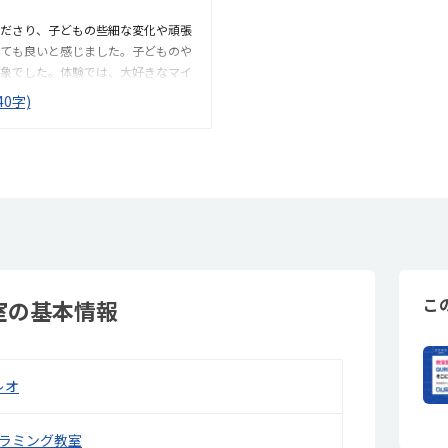
だけが気になりました。１時間やっ
ださり、子どもの些細な変化や頑張
容なら高くはなく、続けられると思
ても良いと感じました。子どものや
象でした。体験では、大好きなマイ
がら取り組むことができ、とても良
0字)
トを使った内容ではないと伺ったの
は少し気になる点でした。教室は自
感じました。また、駐車場もあるた
る環境だと思いました。教室は一人
りませんが、壁などで視線が分散し
だと感じました。月4回（1回50
とってはやや高く感じますが、プログラ
かなと思いました。
こ
室の基本情報
レオ
グラミング教室