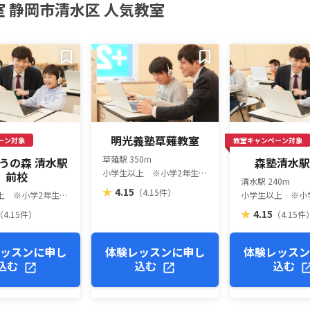
室 静岡市清水区 人気教室
明光義塾草薙教室
ーン対象
教室キャンペーン対象
草薙駅 350m
うの森 清水駅
森塾清水
小学生以上 ※小学2年生以上推奨（一部教室は異なります）
前校
清水駅 240m
★
4.15
（4.15件）
小学生以上 ※小学2年生以上推奨（一部教室は異なります）
★
4.15
（4.15件）
（4.15件
ッスンに申し
体験レッスンに申し
体験レッス
込む
込む
込む