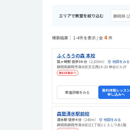
エリアで教室を絞り込む
静岡県 (2
4
検索結果： 1-4件を表示 / 全
件
ふくろうの森 本校
狐ヶ崎駅 徒歩36 分
（2,850m）
地図をみる
静岡県静岡市清水区天王西10-20 神谷ビル2F
無料体験あり
無料体験レッスン
教室詳細をみる
申し込みへ
森塾清水駅前校
清水駅 徒歩4 分
（240m）
地図をみる
静岡県静岡市清水区辻1丁目2-1 えじりあ1階