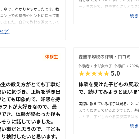
ーテキストで、見やすくクリアでき
丁寧で、わかりやすかったです。教
や駐輪場があるともっと良かった。
続き
コン上での指示やヒントに沿って進
て良いです。雰囲気も良く、清潔感
いました。自分で教材を進めていく
スも確保されていて良かった。基本
大きいかなと思いました。また、わ
4字)
った。できれば、毎月1万以内で通
、きちんと質問し、確認しながらで
たり、褒めてくださって、子供が頑
で子ども1人でも通わせることがで
。こじんまりとした教室ですが、机
ないので勉強に集中できそうな環境
体験生
森塾平塚校の評判・口コミ
なと思います。ただ、パソコンとそ
体験者：小2/女の子
体験日：2026/
まうのは仕方ないかなとも思いま
★★★★★
5.0
もが興味を持っていました。遊び感
先生の教え方がとても丁寧だ
体験を受けた子どもの反応
違いに気づき、正解を導き出
で、続けてみようと思いま
がとても印象的で、好感を持
実際に教えている様子は見ることは
ラフトが大好きなので、最
えてくださっているようでした。基
ができ、体験が終わった後も
ことで、子どものやる気次第ではあ
しそうに話していました。
ります。子供の送り迎えに使うだけ
続き
習い事だと思うので、子ども
があると便利だなと思いました。教
くり検討したいと思います。
煙草臭くて、他のテナントも入って