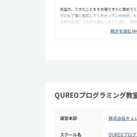
先生が、できたことをその場ですぐに褒めてく
りにも丁寧に反応してくださっていたのが、と
る気や自信につながる関わり方だと感じ、好印
ンクラフトを使った授業だったため、楽しみな
続きを読む(44
かったです。ただ、今後もずっとマインクラフ
で、その後も興味を持って取り組めるかどうか
宅から15分ほどの距離にあり、通いやすいと
め、送り迎えもしやすく、安心して通わせられ
ひとりの席が完全に仕切られているわけではあ
にくい工夫がされており、集中しやすい雰囲気
分）で約12,000円という料金は、我が家に
ミング教室の相場を考えると、妥当な金額なの
QUREOプログラミング教
運営本部
株式会社キュ
スクール名
QUREOプロ