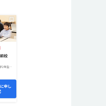
駅前校
小学生以上 ※小学2年生以上推奨（一部教室は異なります）
）
ンに申し