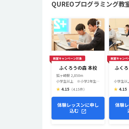
QUREOプログラミング教
教室キャンペーン対象
教室キャンペ
ふくろうの森 本校
ふくろ
狐ヶ崎駅 2,850m
小学生以上 ※小学2年生以上推奨（一部教室は異なります）
★
4.15
★
4.15
（4.15件）
体験レッスンに申し
体験レ
込む