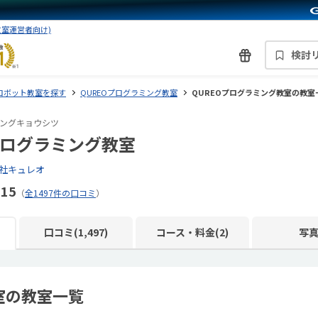
教室運営者向け)
検討
ロボット教室を探す
QUREOプログラミング教室
QUREOプログラミング教室の教室
ングキョウシツ
プログラミング教室
社キュレオ
.15
（
全1497件の口コミ
）
口コミ(1,497)
コース・料金(2)
写
室の教室一覧