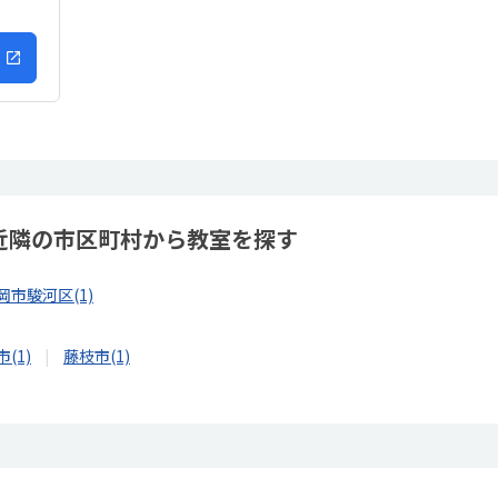
 近隣の市区町村から教室を探す
岡市駿河区(1)
(1)
藤枝市(1)