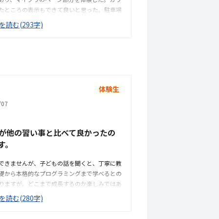
たところの表示もできて良いと思った。駐車場
徒歩で通うことになりそうです。駅からは近く
を読む(293字)
もあった。部屋が区切られていて、個人スペー
料金以外に、追加料金があまり無さそうで良か
いたいです。子供に熱心に話しかけてくださっ
張ろうという気持ちになれて良かった。
体験生
07
が他の習い事と比べて良かったの
す。
できませんが、子どもの話を聞くと、丁寧に教
礎から本格的なプログラミングまで学べるとの
りますが、どこまで成長するのか楽しみではあ
で長くとめるわけではないので、専用の駐輪場
を読む(280字)
室は綺麗ですが、建物自体、廊下や階段などが
いるので仕方がないのかも知れませんが、そこ