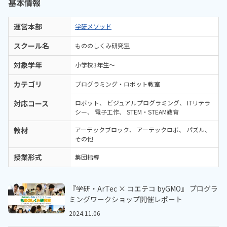
基本情報
運営本部
学研メソッド
スクール名
もののしくみ研究室
対象学年
小学校3年生〜
カテゴリ
プログラミング・ロボット教室
対応コース
ロボット
ビジュアルプログラミング
ITリテラ
シー
電子工作
STEM・STEAM教育
教材
アーテックブロック
アーテックロボ
パズル
その他
授業形式
集団指導
『学研・ArTec × コエテコ byGMO』 プログラ
ミングワークショップ開催レポート
2024.11.06