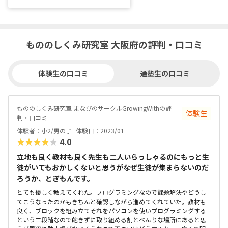
もののしくみ研究室 大阪府の評判・口コミ
体験生の口コミ
通塾生の口コミ
もののしくみ研究室 まなびのサークルGrowingWithの評
体験生
判・口コミ
体験者：小2/男の子
体験日：2023/01
★★★★★
4.0
立地も良く教材も良く先生も二人いらっしゃるのにもっと生
徒がいてもおかしくないと思うがなぜ生徒が集まらないのだ
ろうか、とぎもんです。
とても優しく教えてくれた。プログラミングなので課題解決やどうし
てこうなったのかもきちんと確認しながら進めてくれていた。教材も
良く、ブロックを組み立てそれをパソコンを使いプログラミングする
という二段階なので飽きずに取り組める割とべんりな場所にあると思