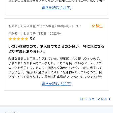
うが周辺に駐車場がなさそうなので雨の日はどうするか…。広くて明
るい。レンタルルームとして使われているようなので広すぎるくら
続きを読む(426字)
い、リラックスして授業を受けられた。時間と料金の提示が曖昧な所
があった。休んだ場合は振替等はなく次回はその2コマは飛ばして次の
課題になるとの話だったので良いのか悪いのか…。月一回でニコマや
るとの話だったので集中力が持つかどうか気になった。月1度と思うと
体験生
もののしくみ研究室 パソコン教室NAKの評判・口コミ
月謝は高いと感じる。一人の生徒に二人の先生になる予定ですとのこ
とで贅沢すぎるなと思う反面一緒に学ぶ友達がいるともっと良いなと
体験者：小3/男の子
体験日：2022/04
思った。教材カリキュラムは問題ないが、教材が良い分余すことなく
★★★★★
5.0
うまく生徒に教えてほしいという気持ちがある。
小さい教室なので、少人数でできるのが良い。 特に気になる
点や不満もありません。
余計な質問にも丁寧に対応していた。威圧感もなく接しやすいので、
子供がすんなり馴染めていました。うちでも使っているアーテックブ
ロックを使用しているので、抵抗なく始められそう。内容も充実して
いると思う。場所は大通り沿いにキレイな建物がたっているので、目
立ってとても分かりすい。最初は駐車場が少し分かりにくいですが、
換気等、気を使っておこなっていた。教室内も清潔感があり、リラッ
続きを読む(340字)
クスできる雰囲気。授業は月2回です。もう少し安いとありがたいです
が、他のプログラミングスクールより安価だと思います。自分が作っ
たものが動くので、楽しかったようです。内容は子供が興味を持つよ
口コミをもっと見る
うな工夫をしてあると思いました。希望があればプラス1000円でタイ
ピングを学べます。色々と行き届いた教室だと思いました。