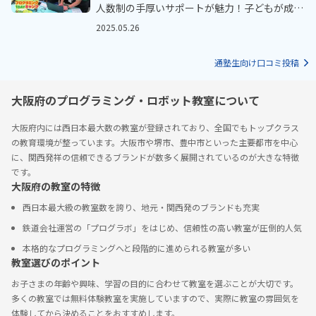
人数制の手厚いサポートが魅力！子どもが成長
する授業カリキュラム
2025.05.26
通塾生向け口コミ投稿
大阪府のプログラミング・ロボット教室について
大阪府内には西日本最大数の教室が登録されており、全国でもトップクラス
の教育環境が整っています。大阪市や堺市、豊中市といった主要都市を中心
に、関西発祥の信頼できるブランドが数多く展開されているのが大きな特徴
です。
大阪府の教室の特徴
西日本最大級の教室数を誇り、地元・関西発のブランドも充実
鉄道会社運営の「プログラボ」をはじめ、信頼性の高い教室が圧倒的人気
本格的なプログラミングへと段階的に進められる教室が多い
教室選びのポイント
お子さまの年齢や興味、学習の目的に合わせて教室を選ぶことが大切です。
多くの教室では無料体験教室を実施していますので、実際に教室の雰囲気を
体験してから決めることをおすすめします。