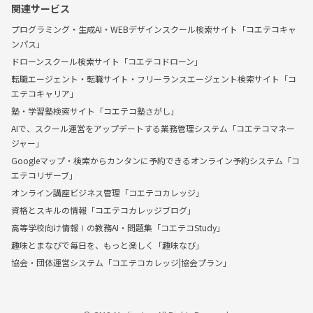
関連サービス
プログラミング・生成AI・WEBデザインスクール検索サイト「コエテコキャ
ンパス」
ドローンスクール検索サイト「コエテコドローン」
転職エージェント・転職サイト・フリーランスエージェント検索サイト「コ
エテコキャリア」
塾・学習塾検索サイト「コエテコ塾さがし」
AIで、スクール運営をアップデートする業務管理システム「コエテコマネー
ジャー」
Googleマップ・検索からカンタンに予約できるオンライン予約システム「コ
エテコリザーブ」
オンライン講座ビジネス管理「コエテコカレッジ」
資格とスキルの情報「コエテコカレッジブログ」
高等学校向け情報Ⅰの教務AI・問題集「コエテコStudy」
趣味とまなびで毎日を、もっと楽しく「趣味なび」
協会・団体運営システム「コエテコカレッジ|協会プラン」