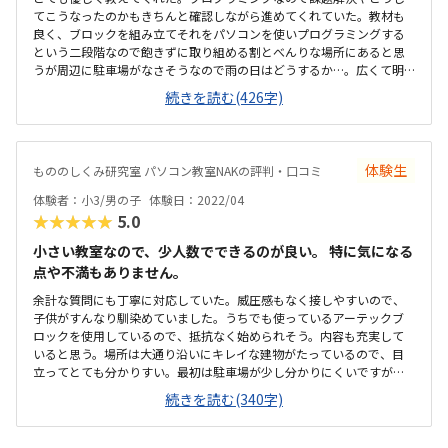
てこうなったのかもきちんと確認しながら進めてくれていた。教材も
良く、ブロックを組み立てそれをパソコンを使いプログラミングする
という二段階なので飽きずに取り組める割とべんりな場所にあると思
うが周辺に駐車場がなさそうなので雨の日はどうするか…。広くて明
るい。レンタルルームとして使われているようなので広すぎるくら
続きを読む(426字)
い、リラックスして授業を受けられた。時間と料金の提示が曖昧な所
があった。休んだ場合は振替等はなく次回はその2コマは飛ばして次の
課題になるとの話だったので良いのか悪いのか…。月一回でニコマや
るとの話だったので集中力が持つかどうか気になった。月1度と思うと
体験生
もののしくみ研究室 パソコン教室NAKの評判・口コミ
月謝は高いと感じる。一人の生徒に二人の先生になる予定ですとのこ
とで贅沢すぎるなと思う反面一緒に学ぶ友達がいるともっと良いなと
体験者：小3/男の子
体験日：2022/04
思った。教材カリキュラムは問題ないが、教材が良い分余すことなく
★★★★★
5.0
うまく生徒に教えてほしいという気持ちがある。
小さい教室なので、少人数でできるのが良い。 特に気になる
点や不満もありません。
余計な質問にも丁寧に対応していた。威圧感もなく接しやすいので、
子供がすんなり馴染めていました。うちでも使っているアーテックブ
ロックを使用しているので、抵抗なく始められそう。内容も充実して
いると思う。場所は大通り沿いにキレイな建物がたっているので、目
立ってとても分かりすい。最初は駐車場が少し分かりにくいですが、
換気等、気を使っておこなっていた。教室内も清潔感があり、リラッ
続きを読む(340字)
クスできる雰囲気。授業は月2回です。もう少し安いとありがたいです
が、他のプログラミングスクールより安価だと思います。自分が作っ
たものが動くので、楽しかったようです。内容は子供が興味を持つよ