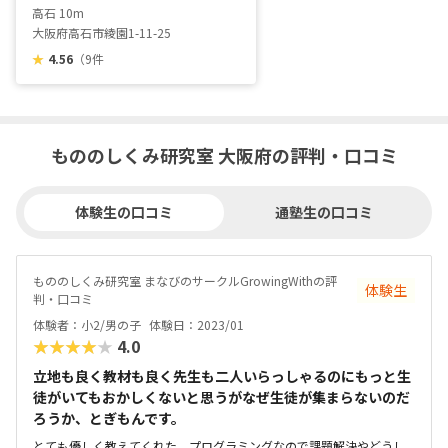
高石 10m
大阪府高石市綾園1-11-25
★
4.56
（9件
もののしくみ研究室 大阪府の評判・口コミ
体験生の口コミ
通塾生の口コミ
もののしくみ研究室 まなびのサークルGrowingWithの評
体験生
判・口コミ
体験者：小2/男の子
体験日：2023/01
★★★★★
4.0
立地も良く教材も良く先生も二人いらっしゃるのにもっと生
徒がいてもおかしくないと思うがなぜ生徒が集まらないのだ
ろうか、とぎもんです。
とても優しく教えてくれた。プログラミングなので課題解決やどうし