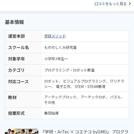
口コミをもっと見る
うな工夫をしてあると思いました。希望があればプラス1000円でタイ
ピングを学べます。色々と行き届いた教室だと思いました。
基本情報
運営本部
学研メソッド
スクール名
もののしくみ研究室
対象学年
小学校3年生〜
カテゴリ
プログラミング・ロボット教室
対応コース
ロボット
ビジュアルプログラミング
ITリテラ
シー
電子工作
STEM・STEAM教育
教材
アーテックブロック
アーテックロボ
パズル
その他
授業形式
集団指導
『学研・ArTec × コエテコ byGMO』 プログラ