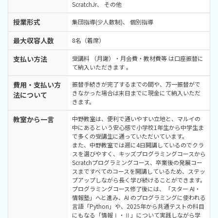
ScratchJr
その他
授業形式
集団指導(少人数制)
個別指導
最大収容人数
8名（着席）
支払い方法
受講料 （月謝）・月会費・教材費等 は口座振替に
て納入いただきます 。
費用・支払い方
振替手続きが完了するまでの間や、万一振替がで
きなかった場合は末日までに現金にて納入いただ
法について
きます。
教室から一言
中野教室は、便利で通いやすい立地と、マルイの
中にあるという安心感で小学校1年生から中学生ま
で多くの受講生に通っていただいています。
また、中野教室では週に4日開講しているのでクラ
スを選びやすく、キッズプログラミングコースから
Scratchプログラミングコース、卒業後の発展コー
スまですべてのコースを開講しているため、ステッ
プアップしながら長く学び続けることができます。
プログラミングコース修了後には、「スター AI・
情報塾」へと進み、AI のプログラミングに使われる
言語「Python」や、2025年から共通テストの科目
にもなる「情報Ⅰ・Ⅱ」について実践しながら学