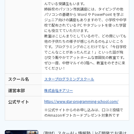
んでいる受講生もいます。
姉妹校のパソコン市民講座には、タイピングの他
パソコンの基礎から Word や PowerPoint を学ぶ
ジュニア向けの講座もありますので、小学校や中学
校で配布されている PC やタブレットを使った学習
にも役立てていただけます。
教室はこじんまりとしているので、どの席にいても
他の子供たちの様子が感じられるのもよいところ
です。プログラミングのことだけでなく「今日学校
でこんなことがあったんだよ！」といった話が飛
び交う賑やかでアットホームな雰囲気の教室です。
ぜひ一度、中野マルイの3階へ、教室をのぞきに来
てください！
スクール名
スタープログラミングスクール
運営本部
株式会社チアリー
公式サイト
https://www.star-programming-school.com/
※公式サイトからのお申し込みは、口コミ投稿で
のAmazonギフトカードプレゼント対象外です
（取材）スターAI・情報塾｜IoT開発でお湯は