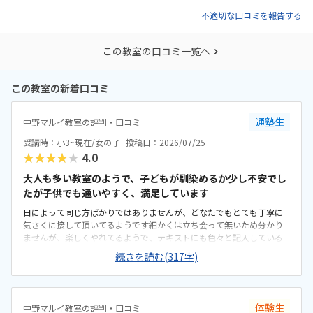
不適切な口コミを報告する
この教室の口コミ一覧へ
この教室の新着口コミ
通塾生
中野マルイ教室の評判・口コミ
受講時：小3~現在/女の子
投稿日：2026/07/25
★★★★★
4.0
大人も多い教室のようで、子どもが馴染めるか少し不安でし
たが子供でも通いやすく、満足しています
日によって同じ方ばかりではありませんが、どなたでもとても丁寧に
気さくに接して頂いてるようです細かくは立ち会って無いため分かり
ませんが、楽しくやれてるようで、テキストにも色々と記入している
ので確実に進んでる様子が分かります。場所は駅からも近く商業施設
続きを読む(317字)
内のため、お迎えが遅れても暑い外で待たせなくていいので安心で
す。大人の方も多く通われてる教室ですが、教室内は清潔感があり、
雰囲気もよい教室で安心して通わされます。他の教室の金額をあまり
把握してませんが、個人的には小学生の習い事として通わせるのには
体験生
中野マルイ教室の評判・口コミ
ちょうどいい金額だと思います初めは不安がってましたが、すぐに慣