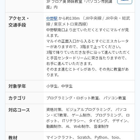
3F フロア奥 姉妹教室「パソコン市民講
座」内
アクセス・
（JR中央線 / JR中央・総武
中野駅
から約130m
線 / 東京メトロ東西線）
交通手段
中野駅南口より出ていただくとすぐにマルイが見
えます。
マルイの正面入口から入るとすぐにエスカレータ
ーがありますので、3階まで上ってください。
3階で降りていただき左手に沿って進んでいただく
と手芸センタードリームに突き当たりますので、
右手に進んでいただきます。
そのまま進むとトイレがあり、その先に教室があ
ります。
対象学年
小学生、中学生
カテゴリ
プログラミング・ロボット教室
パソコン教室
対応コース
資格対策
ビジュアルプログラミング
パソコ
ン・ICT教育
ゲーム制作
プログラミング
ロ
ボット
ITリテラシー
タイピング
デザイン
動画制作
AI
Web制作
音楽制作
教材
マインクラフト
Scratch
Python
toio