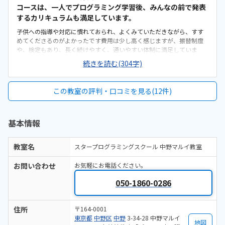
コースは、一人でプログラミング学習後、みんなの前で発表
するカリキュラムも満足しています。
子供への指導や対応に慣れておられ、よくみていただきながら、すす
めてくださるのがよかったです費用は少し高く感じますが、振替制度
や、検定もあり、長く続けやすく、通いやすい体制に満足していま
す。駅から近く通いやすいことがとても良いです。マルイの中にあり、
続きを読む(304字)
場所がわかりやすいと思います。教室が建物の中の、奥まっていると
ころにあり、少しわかりにくかったですが以降は通いやすいです。少
し高いです。タイピングを行いたい場合も、別途チケット購入とな
この教室の評判・口コミを見る(12件)
り、追加オプションや検定受講も支払うことになり、結果高くなる印
象をうけました。基本を学び、そのあと本人がオリジナルで作成し、
みんなに発表する場があるカリキュラムがよかったです。
基本情報
教室名
スタープログラミングスクール 中野マルイ教室
お問い合わせ
お気軽にお電話ください。
050-1860-0286
住所
〒164-0001
東京都
中野区
中野
3-34-28 中野マルイ
地図