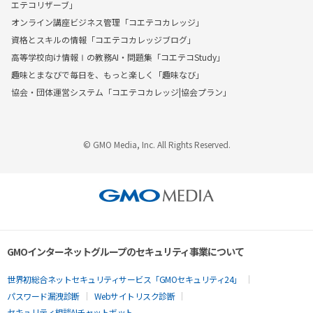
エテコリザーブ」
オンライン講座ビジネス管理「コエテコカレッジ」
資格とスキルの情報「コエテコカレッジブログ」
高等学校向け情報Ⅰの教務AI・問題集「コエテコStudy」
趣味とまなびで毎日を、もっと楽しく「趣味なび」
協会・団体運営システム「コエテコカレッジ|協会プラン」
© GMO Media, Inc. All Rights Reserved.
GMOインターネットグループのセキュリティ事業について
世界初総合ネットセキュリティサービス「GMOセキュリティ24」
パスワード漏洩診断
Webサイトリスク診断
セキュリティ相談AIチャットボット