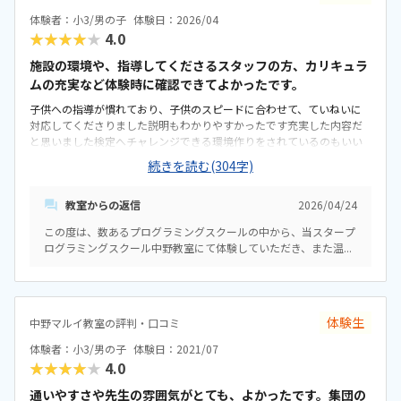
れたよです。親切に接して下さっているのが伝わります特にありませ
体験者：小3/男の子
体験日：2026/04
ん特にありません
★★★★★
4.0
施設の環境や、指導してくださるスタッフの方、カリキュラ
ムの充実など体験時に確認できてよかったです。
子供への指導が慣れており、子供のスピードに合わせて、ていねいに
対応してくださりました説明もわかりやすかったです充実した内容だ
と思いました検定へチャレンジできる環境作りをされているのもいい
なぁと感じました駅からも近いショッピング施設の中にあるので、場
続きを読む(304字)
所は通いやすいと思いますし、安心できる環境だと思います教室内の
雰囲気は大人も子供も同じスペースにいるのですが、悪い印象はあり
教室からの返信
2026/04/24
ませんでした。が教室全体の広さは狭い印象を受けました他の施設の
金額などは分かりませんが、子供も通わせる習い事の金額としては、
この度は、数あるプログラミングスクールの中から、当スタープ
想定内の金額だと思いました生徒と指導してくださる方との距離が近
ログラミングスクール中野教室にて体験していただき、また温...
いと感じました。いつでも質問できる環境に感じました
体験生
中野マルイ教室の評判・口コミ
体験者：小3/男の子
体験日：2021/07
★★★★★
4.0
通いやすさや先生の雰囲気がとても、よかったです。集団の