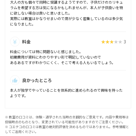
大人の方も個々で同時に受講するようですので、子供だけのカリキュ
ラムを希望する方は気になるかもしれませんが、本人が子供扱いを特
に欲しない場合は良いと思いました。
実際には教室はかなりせまいので席が少なく密集しているのは多少気
になりました。
料金
★★★★★
3
料金については特に問題ないと感じました。
初期費用が資料にわかりやすい形で明記していないので
あるあるですがわかりにくく、そこで考える人もいるでしょう。
良かったところ
本人が独学でやっていることを体系的に進められるので興味を持った
ようです。
※ 教室の口コミは、体験・通学された当時の主観的なご意見です。内容や費用等は
投稿時点のものとなり、変更されている可能性がありますのでご注意ください。
※ コエテコの口コミは教室の絶対的評価を決めるものではありません。参考情報と
してご活用ください。