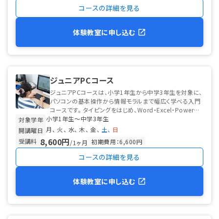
コースの詳細を見る
体験教室に申し込む
ジュニアPCコース
ジュニアPCコースは、小学1年生から中学3年生を対象に、
パソコンの基本操作から情報モラルまで幅広く学べる入門
コースです。 タイピングをはじめ、Word・Excel・PowerPo
小学1年生〜中学3年生
intなど...
対象学年
月
火
水
木
金
土
日
開講曜日
8,600円
受講料
初期費用：6,600円
/1ヶ月
コースの詳細を見る
体験教室に申し込む