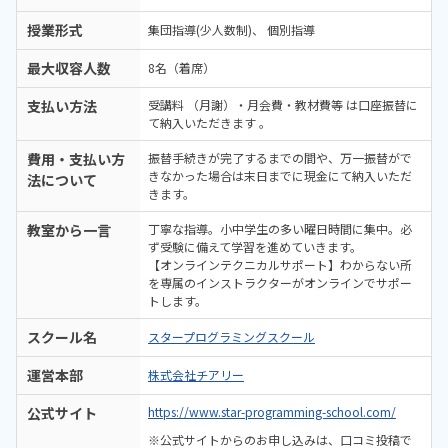
授業形式
集団指導(少人数制)
個別指導
最大収容人数
8名（着席）
支払い方法
受講料 （月謝）・月会費・教材費等 は口座振替に
て納入いただきます 。
費用・支払い方
振替手続きが完了するまでの間や、万一振替がで
きなかった場合は末日までに現金にて納入いただ
法について
きます。
教室から一言
丁寧な指導。小中学生の多い曜日時間に集中。必
ず受験に備えて学習を進めていきます。
【オンラインテクニカルサポート】わからない所
を専属のインストラクターがオンラインでサポー
トします。
スクール名
スタープログラミングスクール
運営本部
株式会社チアリー
公式サイト
https://www.star-programming-school.com/
※公式サイトからのお申し込みは、口コミ投稿で