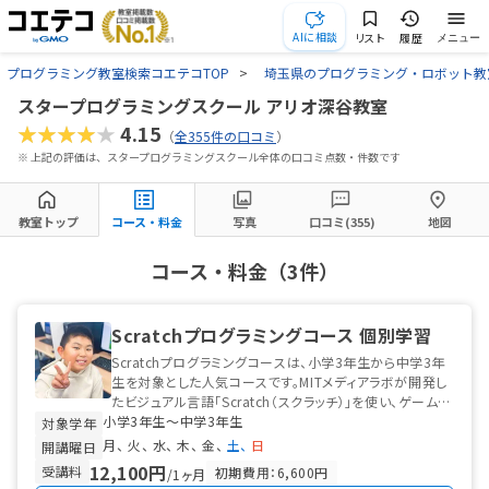
AIに相談
リスト
履歴
メニュー
プログラミング教室検索コエテコTOP
埼玉県のプログラミング・ロボット教
スタープログラミングスクール アリオ深谷教室
★★★★★
4.15
（
全355件の口コミ
）
※ 上記の評価は、スタープログラミングスクール全体の口コミ点数・件数です
教室トップ
コース・料金
写真
口コミ(355)
地図
コース・料金（3件）
Scratchプログラミングコース 個別学習
Scratchプログラミングコースは、小学3年生から中学3年
生を対象とした人気コースです。MITメディアラボが開発し
たビジュアル言語「Scratch（スクラッチ）」を使い、ゲームや
小学3年生〜中学3年生
アニメーション...
対象学年
月
火
水
木
金
土
日
開講曜日
12,100円
受講料
初期費用：6,600円
/1ヶ月