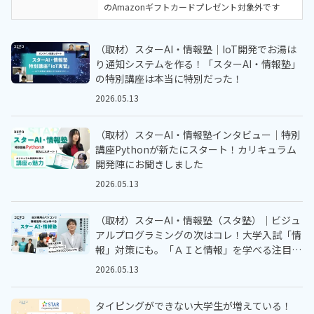
のAmazonギフトカードプレゼント対象外です
（取材）スターAI・情報塾｜IoT開発でお湯は
り通知システムを作る！「スターAI・情報塾」
の特別講座は本当に特別だった！
2026.05.13
（取材）スターAI・情報塾インタビュー｜特別
講座Pythonが新たにスタート！カリキュラム
開発陣にお聞きしました
2026.05.13
（取材）スターAI・情報塾（スタ塾）｜ビジュ
アルプログラミングの次はコレ！大学入試「情
報」対策にも。「ＡＩと情報」を学べる注目の
オンラインスクールにインタビュー
2026.05.13
タイピングができない大学生が増えている！