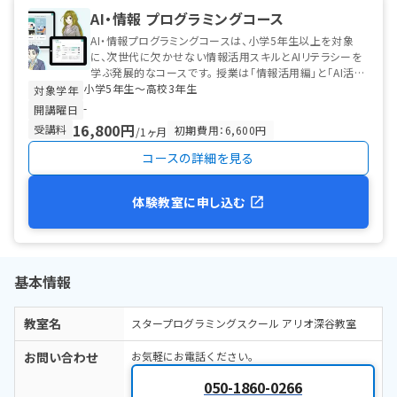
AI・情報 プログラミングコース
AI・情報プログラミングコースは、小学5年生以上を対象
に、次世代に欠かせない情報活用スキルとAIリテラシーを
学ぶ発展的なコースです。 授業は「情報活用編」と「AI活用
小学5年生〜高校3年生
編」の2本立て。 情...
対象学年
-
開講曜日
16,800円
受講料
初期費用：6,600円
/1ヶ月
コースの詳細を見る
体験教室に申し込む
基本情報
教室名
スタープログラミングスクール アリオ深谷教室
お問い合わせ
お気軽にお電話ください。
050-1860-0266