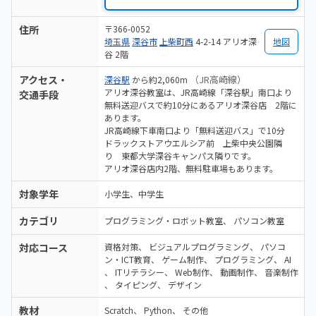
住所
〒366-0052
埼玉県
深谷市
上柴町西
4-2-14 アリオ深
地図
谷 2階
アクセス・
（JR高崎線）
深谷駅
から約2,060m
アリオ深谷教室は、JR高崎線「深谷駅」南口より
交通手段
無料送迎バスで約10分にあるアリオ深谷店 2階に
あります。
JR高崎線下車南口より「無料送迎バス」で10分
ドラックストアウエルシア前 上柴中央公園隣
り 東都大学深谷キャンパス隣りです。
アリオ深谷店内2階、無料駐車場もあります。
対象学年
小学生、中学生
カテゴリ
プログラミング・ロボット教室
パソコン教室
対応コース
資格対策
ビジュアルプログラミング
パソコ
ン・ICT教育
ゲーム制作
プログラミング
AI
ITリテラシー
Web制作
動画制作
音楽制作
タイピング
デザイン
教材
Scratch
Python
その他